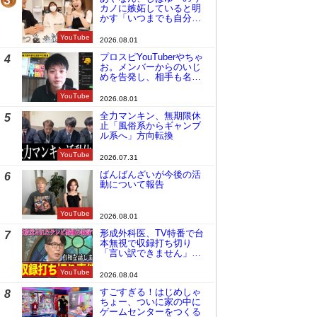
3
カノに嫉妬していると明
かす「いつまでも自分の
ものみたいに…」
YouTube
2026.08.01
プロスピYouTuberやちゃ
4
お。メンバーからのいじ
めを告発し、相手も名指
しで批判
YouTube
2026.08.01
全力マンキン、無期限休
5
止「風俗系からギャンブ
ル系へ」方向転換
YouTube
2026.07.31
ばんばんざいが今後の活
6
動について報告
YouTube
2026.08.01
形成外科医、TV特番で台
7
本無視で収録打ち切り
「言い訳できません」と
謝罪
YouTube
2026.08.04
すごすぎる！はじめしゃ
8
ちょー、ついに家の中に
ゲームセンターをつくる