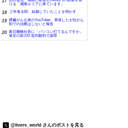
17
りる「湘南エリアに来ています」
三年食太郎、結婚していたことを明かす
18
膵臓がん公表のYouTuber、再発したが抗がん
19
剤での治療はしないと報告
新日棚橋社長に「パソコン打てるんですか」
20
発言の前川D 批判殺到で謝罪
@livers_world さんのポストを見る