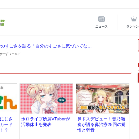
ニュース
ランキン
ホロライブ所属の宝鐘マリンが後輩VTuberのすごさを語る「自分のすごさに気づいてない」
 らいばーずワールド
・にじさ
ホロライブ所属VTuberが
鼻ドスデビュー！音乃瀬
カード
活動休止を発表
奏が語る鼻治療25回の覚
！？
悟と弱音