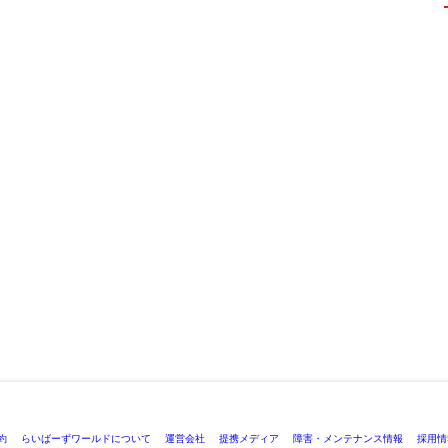
約
らいばーずワールドについて
運営会社
提携メディア
障害・メンテナンス情報
採用情