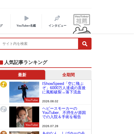
グ
YouTuber名鑑
インタビュー
人気記事ランキング
最新
全期間
IShowSpeed「空に飛ぶ
1
ぞ」6000万人達成の直後
に風船破裂→落下流血
YouTube
2026.08.02
ヘビースモーカーの
2
YouTuber、不摂生が原因
での入院＆手術を報告
YouTube
2026.07.28
あやなん、しばゆーの今