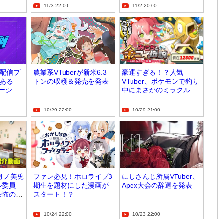
11/3 22:00
11/2 20:00
配信プ
農業系VTuberが新米6.3
豪運すぎる！？人気
ある
トンの収穫＆発売を発表
VTuber、ポケモンで釣り
ナーシッ
中にまさかのミラクル
が！
10/29 22:00
10/29 21:00
月ノ美兎
ファン必見！ホロライブ3
にじさんじ所属VTuber、
ル委員
期生を題材にした漫画が
Apex大会の辞退を発表
恐怖の
スタート！？
10/24 22:00
10/23 22:00