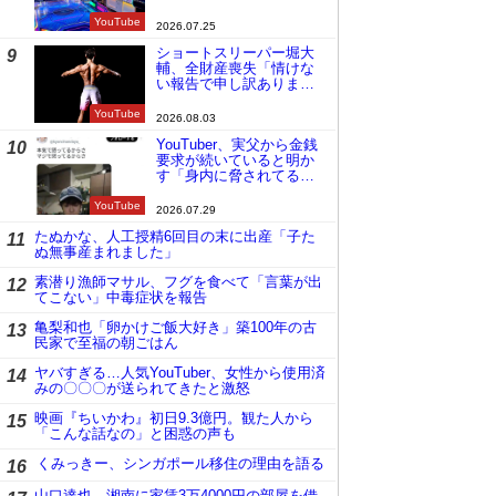
YouTube
2026.07.25
ショートスリーパー堀大
9
輔、全財産喪失「情けな
い報告で申し訳ありませ
ん」
YouTube
2026.08.03
YouTuber、実父から金銭
10
要求が続いていると明か
す「身内に脅されてる
の」
YouTube
2026.07.29
たぬかな、人工授精6回目の末に出産「子た
11
ぬ無事産まれました」
素潜り漁師マサル、フグを食べて「言葉が出
12
てこない」中毒症状を報告
亀梨和也「卵かけご飯大好き」築100年の古
13
民家で至福の朝ごはん
ヤバすぎる…人気YouTuber、女性から使用済
14
みの〇〇〇が送られてきたと激怒
映画『ちいかわ』初日9.3億円。観た人から
15
「こんな話なの」と困惑の声も
くみっきー、シンガポール移住の理由を語る
16
山口達也、湘南に家賃3万4000円の部屋を借