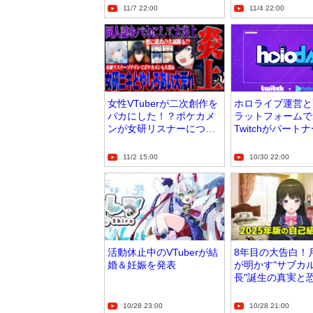
11/7 22:00
11/4 22:00
女性VTuberが二次創作を
ホロライブ運営と
バカにした！？ポケカメ
ラットフォームで
ンが女研リスナーについ
Twitchがパート
ても言及
プ締結！？
11/2 15:00
10/30 22:00
活動休止中のVTuberが結
8年目の大告白！
婚＆妊娠を発表
が明かす"サブカ
長"誕生の真実と
日々
10/28 23:00
10/28 21:00