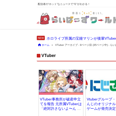
配信者の“ホット”なニュースで“今”がわかる！
ホーム
VTuber アーカイブ - 9ページ目 (35ページ中) -
VTuber
VTuber事務所が破産申立
Vtuberグループ
てを報告 元所属VTuberは
んじのオリジナル
「絶対許さないよ〜ん 」
ゲームが発売決定
とコメント