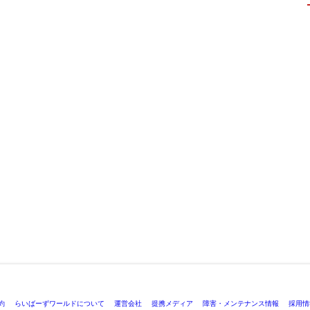
約
らいばーずワールドについて
運営会社
提携メディア
障害・メンテナンス情報
採用情