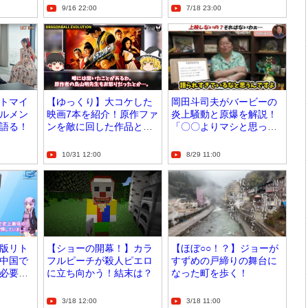
9/16 22:00
7/18 23:00
トマイ
【ゆっくり】大コケした
岡田斗司夫がバービーの
ルメン
映画7本を紹介！原作ファ
炎上騒動と原爆を解説！
語る！
ンを敵に回した作品と
「〇〇よりマシと思って
は？
る」
10/31 12:00
8/29 11:00
版リト
【ショーの開幕！】カラ
【ほぼ○○！？】ジョーが
中国で
フルピーチが殺人ピエロ
すずめの戸締りの舞台に
必要な
に立ち向かう！結末は？
なった町を歩く！
3/18 12:00
3/18 11:00