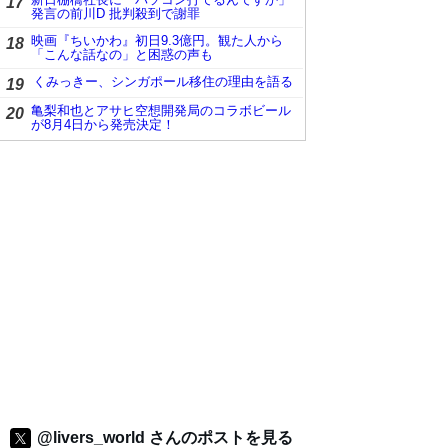
17
発言の前川D 批判殺到で謝罪
映画『ちいかわ』初日9.3億円。観た人から
18
「こんな話なの」と困惑の声も
くみっきー、シンガポール移住の理由を語る
19
亀梨和也とアサヒ空想開発局のコラボビール
20
が8月4日から発売決定！
@livers_world さんのポストを見る