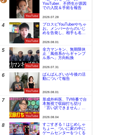
3
YouTuber、不摂生が原因
での入院＆手術を報告
YouTube
2026.07.28
プロスピYouTuberやちゃ
4
お。メンバーからのいじ
めを告発し、相手も名指
しで批判
YouTube
2026.08.01
全力マンキン、無期限休
5
止「風俗系からギャンブ
ル系へ」方向転換
YouTube
2026.07.31
ばんばんざいが今後の活
6
動について報告
YouTube
2026.08.01
形成外科医、TV特番で台
7
本無視で収録打ち切り
「言い訳できません」と
謝罪
YouTube
2026.08.04
すごすぎる！はじめしゃ
8
ちょー、ついに家の中に
ゲームセンターをつくる