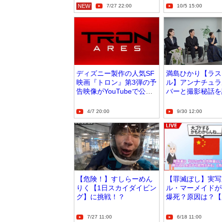
NEW
7/27 22:00
10/5 15:00
ディズニー製作の人気SF
満島ひかり【ラス
映画『トロン』第3弾の予
ル】アンナチュラ
告映像がYouTubeで公
バーと撮影秘話を
開！
4/7 20:00
9/30 12:00
【危険！】すしらーめん
【罪滅ぼし】実写
りく【1日スカイダイビン
ル・マーメイドが
グ】に挑戦！？
爆死？原因は？【
い】
7/27 11:00
6/18 11:00