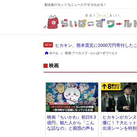
配信者の“ホット”なニュースで“今”がわかる！
ホーム
映画 アーカイブ - らいばーずワールド
映画
映画『ちいかわ』初日9.3
ヒカキンがカンヌ
億円。観た人から「こん
優に！？大ヒット
な話なの」と困惑の声も
出演シーンを特別