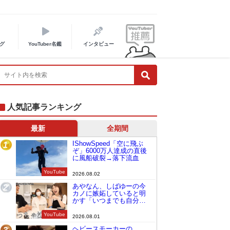
グ
YouTuber名鑑
インタビュー
人気記事ランキング
最新
全期間
IShowSpeed「空に飛ぶ
1
ぞ」6000万人達成の直後
に風船破裂→落下流血
YouTube
2026.08.02
あやなん、しばゆーの今
2
カノに嫉妬していると明
かす「いつまでも自分の
ものみたいに…」
YouTube
2026.08.01
ヘビースモーカーの