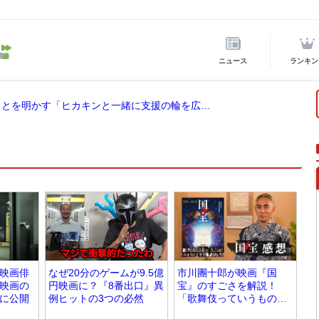
ニュース
ランキン
ヒカキン、熊本震災に2000万円寄付したことを明かす「ヒカキンと一緒に支援の輪を広げませんか？」
映画俳
なぜ20分のゲームが9.5億
市川團十郎が映画『国
映画の
円映画に？『8番出口』異
宝』のすごさを解説！
に公開
例ヒットの3つの必然
「歌舞伎っていうものに
対して」