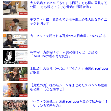
大人気猫チャネル「もちまる日記」もち様の両親を初
公開！ もち様そっくりな母猫に視聴者沸く
YouTube
平フラ・りほ、飲み会で男性を射止める大胆なテクニ
ックを明かす
YouTube
杏、ネットで噂される再婚や4人目出産について語る
YouTube
49本が一斉削除！ゲーム実況者けんぼーが語る
「YouTubeの理不尽な判定」
YouTube
上田綺世の祈りポーズに「ブタさん」発言のYouTuber
が謝罪
YouTube
【鬼滅の刃】柱の名シーンをまとめたスペシャル動画
を公開！【心を燃やせ】
YouTube
『ヘラヘラ三銃士』酒豪YouTuberを集めて飲み会！？
「いよひろで来たの」