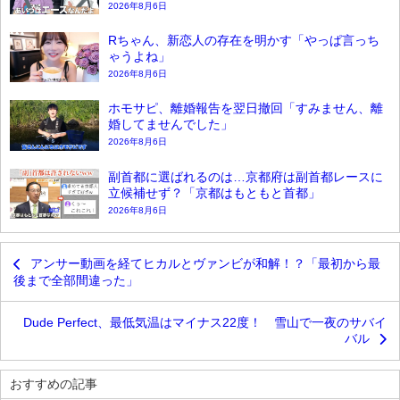
2026年8月6日
Rちゃん、新恋人の存在を明かす「やっぱ言っち
ゃうよね」
2026年8月6日
ホモサピ、離婚報告を翌日撤回「すみません、離
婚してませんでした」
2026年8月6日
副首都に選ばれるのは…京都府は副首都レースに
立候補せず？「京都はもともと首都」
2026年8月6日
アンサー動画を経てヒカルとヴァンビが和解！？「最初から最
後まで全部間違った」
Dude Perfect、最低気温はマイナス22度！ 雪山で一夜のサバイ
バル
おすすめの記事