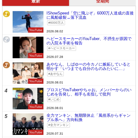
最新
全期間
IShowSpeed「空に飛ぶぞ」6000万人達成の直後
1
に風船破裂→落下流血
6000万人
YouTube
2026.08.02
ヘビースモーカーのYouTuber、不摂生が原因で
2
の入院＆手術を報告
ヘビースモーカー
YouTube
2026.07.28
あやなん、しばゆーの今カノに嫉妬していると
3
明かす「いつまでも自分のものみたいに…」
あやなん
YouTube
2026.08.01
プロスピYouTuberやちゃお。メンバーからのい
4
じめを告発し、相手も名指しで批判
いじめ
YouTube
2026.08.01
全力マンキン、無期限休止「風俗系からギャン
5
ブル系へ」方向転換
全力マンキン
YouTube
2026.07.31