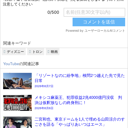
関連キーワード
ディズニー
トロン
映画
YouTube
の関連記事
「リゾートなのに紛争地」検問2つ越えた先で見た
日常
2026年8月7日
メキシコ麻薬王、犯罪収益2兆4000億円没収 判
決は仮釈放なしの終身刑に！
2026年8月6日
二宮和也、東京ドームを1人で埋める山田涼介のす
ごさを語る「やっぱりあいつはエース」