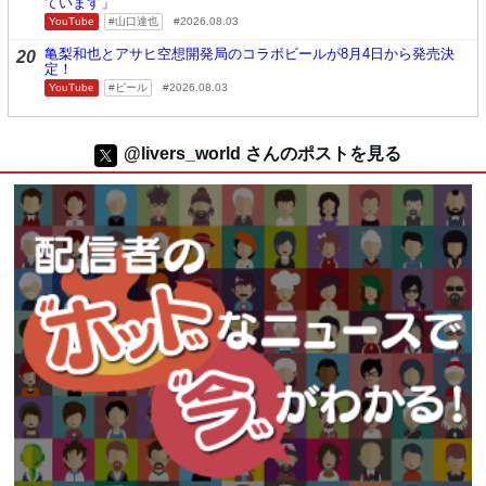
ています」
YouTube
山口達也
2026.08.03
亀梨和也とアサヒ空想開発局のコラボビールが8月4日から発売決
20
定！
YouTube
ビール
2026.08.03
@livers_world さんのポストを見る