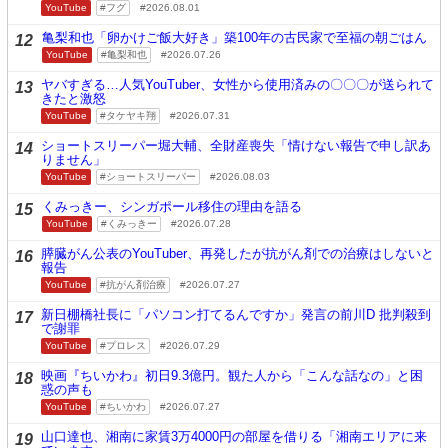
YouTube
フグ
2026.08.01
亀梨和也「卵かけご飯大好き」築100年の古民家で至福の朝ごはん
12
YouTube
亀梨和也
2026.07.26
ヤバすぎる…人気YouTuber、女性から使用済みの〇〇〇が送られて
13
きたと激怒
YouTube
タケヤキ翔
2026.07.31
ショートスリーパー堀大輔、全財産喪失「情けない報告で申し訳あ
14
りません」
YouTube
ショートスリーパー
2026.08.03
くみっきー、シンガポール移住の理由を語る
15
YouTube
くみっきー
2026.07.28
膵臓がん公表のYouTuber、再発したが抗がん剤での治療はしないと
16
報告
YouTube
抗がん剤治療
2026.07.27
新日棚橋社長に「パソコン打てるんですか」発言の前川D 批判殺到
17
で謝罪
YouTube
プロレス
2026.07.29
映画『ちいかわ』初日9.3億円。観た人から「こんな話なの」と困
18
惑の声も
YouTube
ちいかわ
2026.07.27
山口達也、湘南に家賃3万4000円の部屋を借りる「湘南エリアに来
19