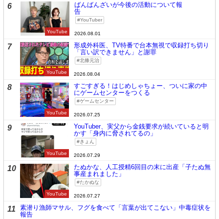
ばんばんざいが今後の活動について報
6
告
YouTuber
YouTube
2026.08.01
形成外科医、TV特番で台本無視で収録打ち切り
7
「言い訳できません」と謝罪
北條元治
YouTube
2026.08.04
すごすぎる！はじめしゃちょー、ついに家の中
8
にゲームセンターをつくる
ゲームセンター
YouTube
2026.07.25
YouTuber、実父から金銭要求が続いていると明
9
かす「身内に脅されてるの」
きょん
YouTube
2026.07.29
たぬかな、人工授精6回目の末に出産「子たぬ無
10
事産まれました」
たかぬな
YouTube
2026.07.27
素潜り漁師マサル、フグを食べて「言葉が出てこない」中毒症状を
11
報告