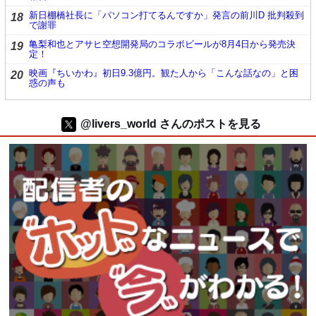
新日棚橋社長に「パソコン打てるんですか」発言の前川D 批判殺到
18
で謝罪
亀梨和也とアサヒ空想開発局のコラボビールが8月4日から発売決
19
定！
映画『ちいかわ』初日9.3億円。観た人から「こんな話なの」と困
20
惑の声も
@livers_world さんのポストを見る