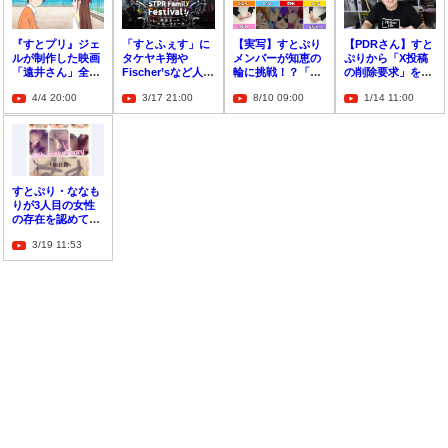
『すとプリ』ジェ
「すとふぇす」に
【実写】すとぷり
【PDRさん】すと
ルが制作した映画
タケヤキ翔や
メンバーが知恵の
ぷりから「X投稿
「遠井さん」全国
Fischer’sなど人気
輪に挑戦！？「解
の削除要求」を受
公開決定！「主題
YouTuberの出演
くまで帰れませ
けていた？
4/4 20:00
3/17 21:00
8/10 09:00
1/14 11:00
歌にはダンス
が決定！
ん！」
も・・・」
すとぷり・ななも
りが3人目の女性
の存在を認めてい
た マンション契約
3/19 11:53
に犯罪の可能性も