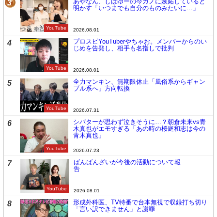
あやなん、しばゆーの今カノに嫉妬していると
3
明かす「いつまでも自分のものみたいに…」
YouTube
2026.08.01
プロスピYouTuberやちゃお。メンバーからのい
4
じめを告発し、相手も名指しで批判
YouTube
2026.08.01
全力マンキン、無期限休止「風俗系からギャン
5
ブル系へ」方向転換
YouTube
2026.07.31
シバターが思わず泣きそうに…？朝倉未来vs青
6
木真也がエモすぎる「あの時の桜庭和志は今の
青木真也」
YouTube
2026.07.23
ばんばんざいが今後の活動について報
7
告
YouTube
2026.08.01
形成外科医、TV特番で台本無視で収録打ち切り
8
「言い訳できません」と謝罪