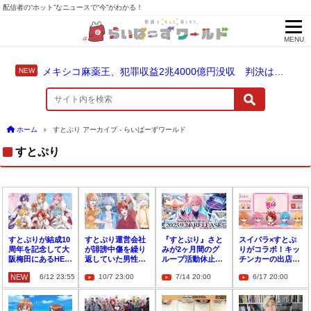
配信者の“ホット”なニュースで“今”がわかる！
MENU
メキシコ麻薬王、犯罪収益2兆4000億円没収 判決は仮釈放なしの終身刑に！
ホーム
すとぷり アーカイブ - らいばーずワールド
すとぷり
すとぷりが結成10
すとぷり運営会社
『すとぷり』さと
スイパラ×すとぷ
周年を記念して大
が誹謗中傷を繰り
みが2ヶ月間のグ
りがコラボ！キッ
阪梅田にあるHEP
返していた男性と
ループ活動休止を
チンカーの出店が
FIVEとコラボ開
の紛争について報
発表
決定「かわいすぎ
NEW
6/12 23:55
10/7 23:00
7/14 20:00
6/17 20:00
催！
告
て食べられないか
も」