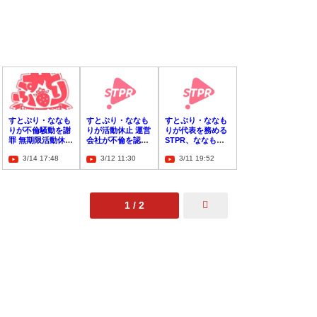
すとぷり・ななも
すとぷり・ななも
すとぷり・ななも
りが不倫騒動を謝
りが活動休止 運営
りが代表を務める
罪 無期限活動休止
会社が不倫を認
STPR、ななもり
を発表
め、謝罪
の不倫疑惑騒動を
3/14 17:48
3/12 11:30
3/11 19:52
謝罪
1 / 2