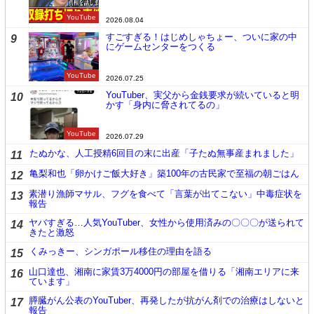
YouTube
2026.08.04
すごすぎる！はじめしゃちょー、ついに家の中
9
にゲームセンターをつくる
YouTube
2026.07.25
YouTuber、実父から金銭要求が続いていると明
10
かす「身内に脅されてるの」
YouTube
2026.07.29
たぬかな、人工授精6回目の末に出産「子たぬ無事産まれました」
11
亀梨和也「卵かけご飯大好き」築100年の古民家で至福の朝ごはん
12
素潜り漁師マサル、フグを食べて「言葉が出てこない」中毒症状を
13
報告
ヤバすぎる…人気YouTuber、女性から使用済みの〇〇〇が送られて
14
きたと激怒
くみっきー、シンガポール移住の理由を語る
15
山口達也、湘南に家賃3万4000円の部屋を借りる「湘南エリアに来
16
ています」
膵臓がん公表のYouTuber、再発したが抗がん剤での治療はしないと
17
報告