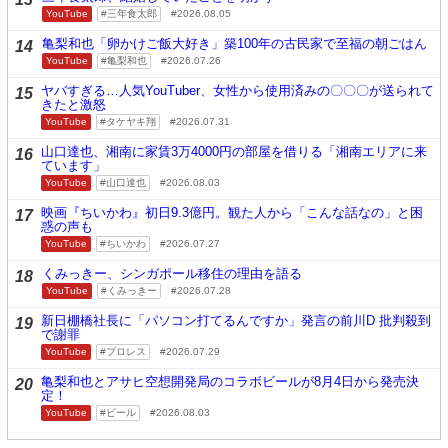
YouTube
三年食太郎
2026.08.05
亀梨和也「卵かけご飯大好き」築100年の古民家で至福の朝ごはん
14
YouTube
亀梨和也
2026.07.26
ヤバすぎる…人気YouTuber、女性から使用済みの〇〇〇が送られて
15
きたと激怒
YouTube
タケヤキ翔
2026.07.31
山口達也、湘南に家賃3万4000円の部屋を借りる「湘南エリアに来
16
ています」
YouTube
山口達也
2026.08.03
映画『ちいかわ』初日9.3億円。観た人から「こんな話なの」と困
17
惑の声も
YouTube
ちいかわ
2026.07.27
くみっきー、シンガポール移住の理由を語る
18
YouTube
くみっきー
2026.07.28
新日棚橋社長に「パソコン打てるんですか」発言の前川D 批判殺到
19
で謝罪
YouTube
プロレス
2026.07.29
亀梨和也とアサヒ空想開発局のコラボビールが8月4日から発売決
20
定！
YouTube
ビール
2026.08.03