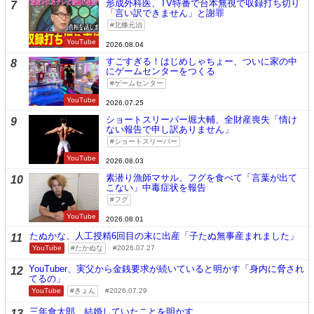
形成外科医、TV特番で台本無視で収録打ち切り
7
「言い訳できません」と謝罪
北條元治
YouTube
2026.08.04
すごすぎる！はじめしゃちょー、ついに家の中
8
にゲームセンターをつくる
ゲームセンター
YouTube
2026.07.25
ショートスリーパー堀大輔、全財産喪失「情け
9
ない報告で申し訳ありません」
ショートスリーパー
YouTube
2026.08.03
素潜り漁師マサル、フグを食べて「言葉が出て
10
こない」中毒症状を報告
フグ
YouTube
2026.08.01
たぬかな、人工授精6回目の末に出産「子たぬ無事産まれました」
11
YouTube
たかぬな
2026.07.27
YouTuber、実父から金銭要求が続いていると明かす「身内に脅され
12
てるの」
YouTube
きょん
2026.07.29
三年食太郎、結婚していたことを明かす
13