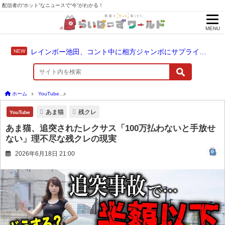
配信者の“ホット”なニュースで“今”がわかる！
MENU
レインボー池田、コント中に相方ジャンボにサプライズ結婚報告
ホーム
YouTube
あま猫、追突されたレクサス「100万払わないと手放せない」理不
あま猫
残クレ
YouTube
あま猫、追突されたレクサス「100万払わないと手放せ
ない」理不尽な残クレの現実
2026年6月18日 21:00