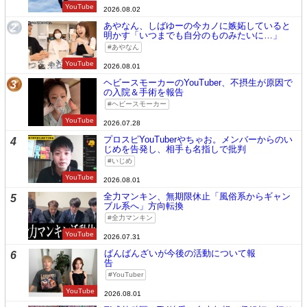
YouTube
2026.08.02
あやなん、しばゆーの今カノに嫉妬していると
2
明かす「いつまでも自分のものみたいに…」
あやなん
YouTube
2026.08.01
ヘビースモーカーのYouTuber、不摂生が原因で
3
の入院＆手術を報告
ヘビースモーカー
YouTube
2026.07.28
プロスピYouTuberやちゃお。メンバーからのい
4
じめを告発し、相手も名指しで批判
いじめ
YouTube
2026.08.01
全力マンキン、無期限休止「風俗系からギャン
5
ブル系へ」方向転換
全力マンキン
YouTube
2026.07.31
ばんばんざいが今後の活動について報
6
告
YouTuber
YouTube
2026.08.01