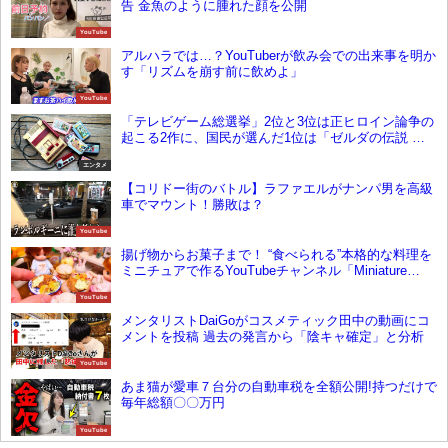
告 金魚のように腫れた顔を公開
YouTube
アルハラでは…？YouTuberが飲み会での出来事を明か
す「リズムを崩す前に飲めよ」
YouTube
「テレビゲーム総選挙」2位と3位は正ヒロイン論争の
起こる2作に、国民が選んだ1位は「ゼルダの伝説 ブ
レス オブ ザ ワイルド」に決まった！
エンタメ
【コリドー街のバトル】ラファエルがナンパ男を高級
車でマウント！勝敗は？
YouTube
揚げ物からお菓子まで！ “食べられる”本格的な料理を
ミニチュアで作るYouTubeチャンネル「Miniature
Hieu’s Kitchen」の飯テロ級動画の秘密
YouTube
メンタリストDaiGoがコスメティック田中の動画にコ
メントを投稿 過去の発言から「陰キャ確定」と分析
YouTube
あま猫が愛車７台分の自動車税を全額公開!持つだけで
毎年総額〇〇万円
YouTube