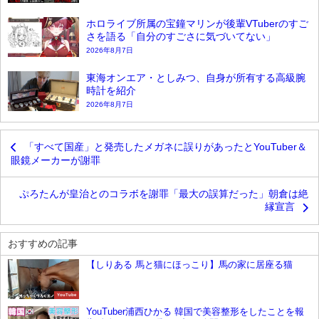
ホロライブ所属の宝鐘マリンが後輩VTuberのすご
さを語る「自分のすごさに気づいてない」
2026年8月7日
東海オンエア・としみつ、自身が所有する高級腕
時計を紹介
2026年8月7日
「すべて国産」と発売したメガネに誤りがあったとYouTuber＆
眼鏡メーカーが謝罪
ぷろたんが皇治とのコラボを謝罪「最大の誤算だった」朝倉は絶
縁宣言
おすすめの記事
【しりある 馬と猫にほっこり】馬の家に居座る猫
YouTube
YouTuber浦西ひかる 韓国で美容整形をしたことを報