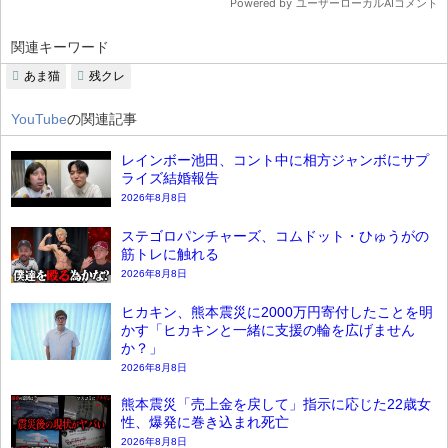
関連キーワード
あま猫
残クレ
YouTube
の関連記事
レインボー池田、コント中に相方ジャンボにサプ
ライズ結婚報告
2026年8月8日
ステゴロパンチャーズ、コムドット・ひゅうがの
筋トレに触れる
2026年8月8日
ヒカキン、熊本震災に2000万円寄付したことを明
かす「ヒカキンと一緒に支援の輪を広げません
か？」
2026年8月8日
熊本震災「売上金を戻して」指示に応じた22歳女
性、爆発に巻き込まれ死亡
2026年8月8日