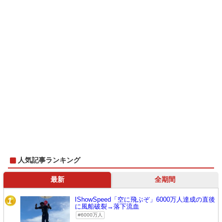
人気記事ランキング
最新
全期間
IShowSpeed「空に飛ぶぞ」6000万人達成の直後
1
に風船破裂→落下流血
6000万人