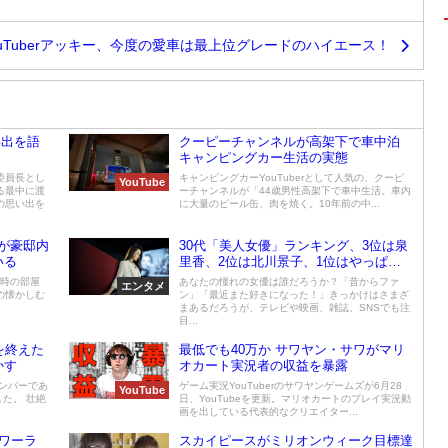
uTuberアッキー、今度の愛車は最上位グレードのハイエース！
い出を語
クーピーチャンネルが高架下で車中泊
キャンピングカー生活の実態
委員長とし
キャンピングカーYouTuberとして人気の、クーピ
YouTube
る最中に渡
ーチャンネルが「44歳男性高架下で車中生活。車内
の思い出を
に大量のビール缶、肉を焼く。10年前の中...
が豪邸内
30代「美人女優」ランキング、3位は泉
いる
里香、2位は北川景子、1位はやっぱり
あの人！
当時の部屋
あなたの憧れの女優は誰だろうか？「昔からファ
エンタメ
の懐かしむ
ン」「最近また好きになった！」きっかけはさまざ
まあるだろうが、テレビや映画、雑誌、SNSでも注
目...
を終えた
最低でも40万か サワヤン・サワがマリ
かす
オカート実況者の収益を暴露
メンバーであ
ゲーム実況YouTuberのサワヤンゲームズが6月28
YouTube
た。 壮絶
日、YouTubeを更新。マリオカートのプレイ実況動
画を出している代表的なクリエイター...
パワーラ
スカイピースがミリオンウィーク目標達