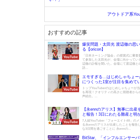
アウトドア系Yo
おすすめの記事
爆笑問題・太田光 渡辺徹の思
る【oricon】
「日本ネーミング協会」の授賞式に審査
YouTube
て参加した太田光が、会場に向かってい
辺徹の訃報を聞いた。会場にて渡辺徹と
語...
エモすぎる…はじめしゃちょー
につくった1室が注目を集めて
トップYouTuberのはじめしゃちょーが
YouTube
を再現！クオリティの高さに視聴者から
声続出。...
【永ennのアリス】無事に出産
と報告！3日にわたる難産と明
7人組YouTuber「フォーエイト48」の
YouTube
る永ennのアリスが出産したことを報告し
な3日間を過ごすことに 永ennの...
BitStar、「インフルエンサー