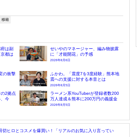
移籍
都府は副
せいやのマネージャー、編み物披露
「京都は
に「才能開花」の予感
2026年8月6日
変の衝撃
ふかわ。「震度7を3度経験」熊本地
震への支援に対する本音とは
2026年8月5日
の2拠点
ラーメン系YouTuberが登録者数200
い、今
万人達成＆熊本に200万円の義援金
2026年8月5日
田切ヒロとコスメを爆買い！「リアルのお気に入り言ってい