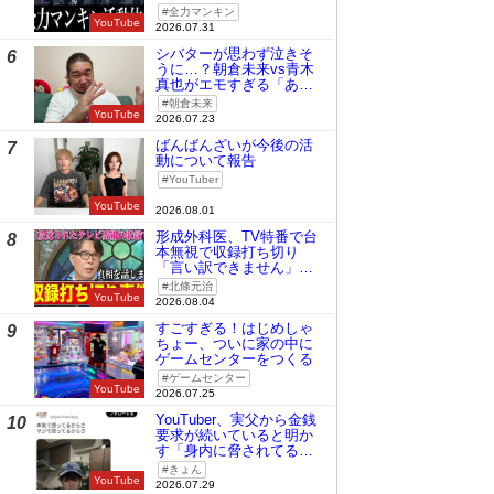
全力マンキン
YouTube
2026.07.31
シバターが思わず泣きそ
6
うに…？朝倉未来vs青木
真也がエモすぎる「あの
時の桜庭和志は今の青木
朝倉未来
真也」
YouTube
2026.07.23
ばんばんざいが今後の活
7
動について報告
YouTuber
YouTube
2026.08.01
形成外科医、TV特番で台
8
本無視で収録打ち切り
「言い訳できません」と
謝罪
北條元治
YouTube
2026.08.04
すごすぎる！はじめしゃ
9
ちょー、ついに家の中に
ゲームセンターをつくる
ゲームセンター
YouTube
2026.07.25
YouTuber、実父から金銭
10
要求が続いていると明か
す「身内に脅されてる
の」
きょん
YouTube
2026.07.29