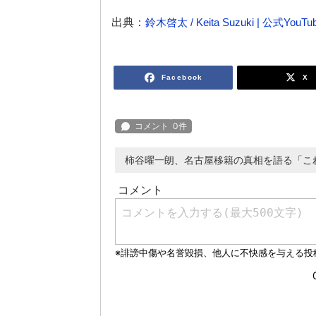
出典：
鈴木啓太 / Keita Suzuki | 公式Yo
Facebook
X
柿谷曜一朗、名古屋移籍の真相を語る「こ