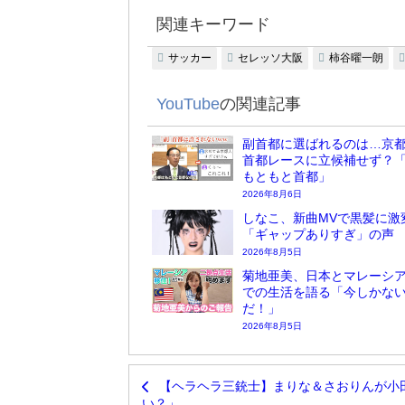
関連キーワード
サッカー
セレッソ大阪
柿谷曜一朗
YouTube
の関連記事
副首都に選ばれるのは…京
首都レースに立候補せず？
もともと首都」
2026年8月6日
しなこ、新曲MVで黒髪に激
「ギャップありすぎ」の声
2026年8月5日
菊地亜美、日本とマレーシア
での生活を語る「今しかな
だ！」
2026年8月5日
【ヘラヘラ三銃士】まりな＆さおりんが小
い？」