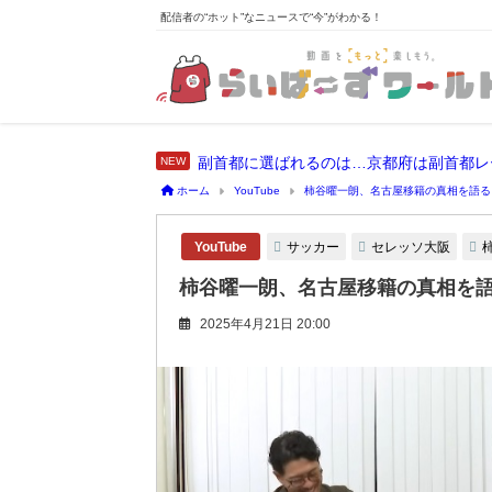
配信者の“ホット”なニュースで“今”がわかる！
副首都に選ばれるのは…京都府は副首都レ
ホーム
YouTube
柿谷曜一朗、名古屋移籍の真相を語る
サッカー
セレッソ大阪
YouTube
柿谷曜一朗、名古屋移籍の真相を
2025年4月21日 20:00