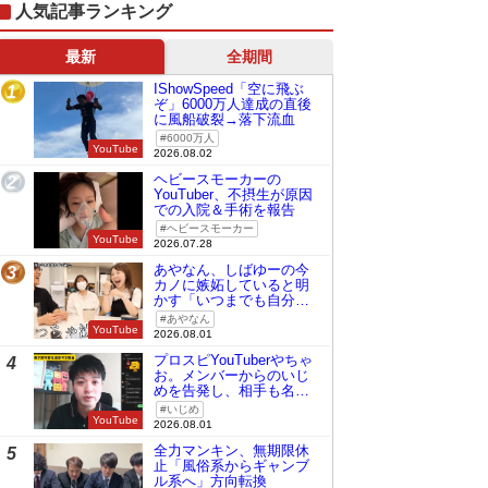
人気記事ランキング
最新
全期間
IShowSpeed「空に飛ぶ
1
ぞ」6000万人達成の直後
に風船破裂→落下流血
6000万人
YouTube
2026.08.02
ヘビースモーカーの
2
YouTuber、不摂生が原因
での入院＆手術を報告
ヘビースモーカー
YouTube
2026.07.28
あやなん、しばゆーの今
3
カノに嫉妬していると明
かす「いつまでも自分の
ものみたいに…」
あやなん
YouTube
2026.08.01
プロスピYouTuberやちゃ
4
お。メンバーからのいじ
めを告発し、相手も名指
しで批判
いじめ
YouTube
2026.08.01
全力マンキン、無期限休
5
止「風俗系からギャンブ
ル系へ」方向転換