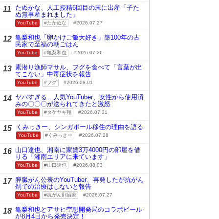
たぬかな、人工授精6回目の末に出産「子た
11
ぬ無事産まれました」
YouTube
たかぬな
2026.07.27
亀梨和也「卵かけご飯大好き」築100年の古
12
民家で至福の朝ごはん
YouTube
亀梨和也
2026.07.26
素潜り漁師マサル、フグを食べて「言葉が出
13
てこない」中毒症状を報告
YouTube
フグ
2026.08.01
ヤバすぎる…人気YouTuber、女性から使用済
14
みの〇〇〇が送られてきたと激怒
YouTube
タケヤキ翔
2026.07.31
くみっきー、シンガポール移住の理由を語る
15
YouTube
くみっきー
2026.07.28
山口達也、湘南に家賃3万4000円の部屋を借
16
りる「湘南エリアに来ています」
YouTube
山口達也
2026.08.03
膵臓がん公表のYouTuber、再発したが抗がん
17
剤での治療はしないと報告
YouTube
抗がん剤治療
2026.07.27
亀梨和也とアサヒ空想開発局のコラボビール
18
が8月4日から発売決定！