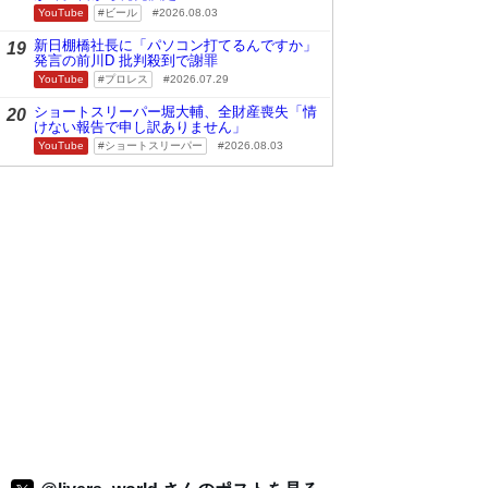
YouTube
ビール
2026.08.03
新日棚橋社長に「パソコン打てるんですか」
19
発言の前川D 批判殺到で謝罪
YouTube
プロレス
2026.07.29
ショートスリーパー堀大輔、全財産喪失「情
20
けない報告で申し訳ありません」
YouTube
ショートスリーパー
2026.08.03