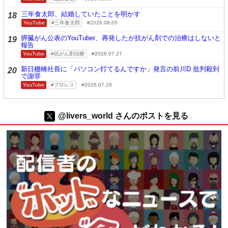
三年食太郎、結婚していたことを明かす
18
YouTube
三年食太郎
2026.08.05
膵臓がん公表のYouTuber、再発したが抗がん剤での治療はしないと
19
報告
YouTube
抗がん剤治療
2026.07.27
新日棚橋社長に「パソコン打てるんですか」発言の前川D 批判殺到
20
で謝罪
YouTube
プロレス
2026.07.29
@livers_world さんのポストを見る