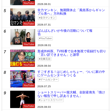
YouTube
2026.08.01
全力マンキン、無期限休止「風俗系からギャン
5
ブル系へ」方向転換
全力マンキン
YouTube
2026.07.31
ばんばんざいが今後の活動について報
6
告
YouTuber
YouTube
2026.08.01
形成外科医、TV特番で台本無視で収録打ち切り
7
「言い訳できません」と謝罪
北條元治
YouTube
2026.08.04
すごすぎる！はじめしゃちょー、ついに家の中
8
にゲームセンターをつくる
ゲームセンター
YouTube
2026.07.25
ショートスリーパー堀大輔、全財産喪失「情け
9
ない報告で申し訳ありません」
ショートスリーパー
YouTube
2026.08.03