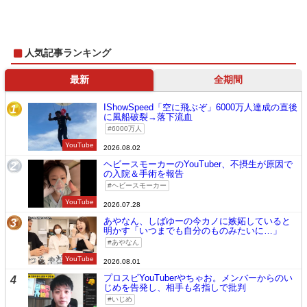
人気記事ランキング
最新
全期間
IShowSpeed「空に飛ぶぞ」6000万人達成の直後
1
に風船破裂→落下流血
6000万人
YouTube
2026.08.02
ヘビースモーカーのYouTuber、不摂生が原因で
2
の入院＆手術を報告
ヘビースモーカー
YouTube
2026.07.28
あやなん、しばゆーの今カノに嫉妬していると
3
明かす「いつまでも自分のものみたいに…」
あやなん
YouTube
2026.08.01
プロスピYouTuberやちゃお。メンバーからのい
4
じめを告発し、相手も名指しで批判
いじめ