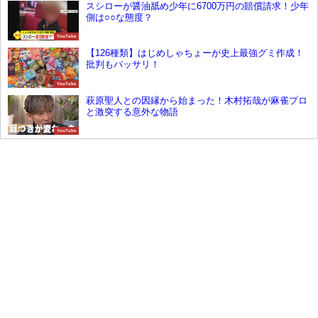
スシローが醤油舐め少年に6700万円の賠償請求！少年
側は○○な態度？
YouTube
【126種類】はじめしゃちょーが史上最強グミ作成！
批判もバッサリ！
YouTube
萩原聖人との因縁から始まった！木村拓哉が麻雀プロ
と激突する意外な物語
YouTube