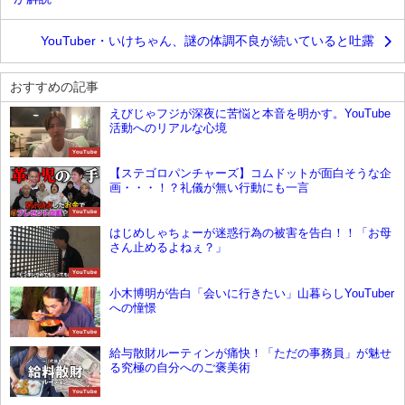
YouTuber・いけちゃん、謎の体調不良が続いていると吐露
おすすめの記事
えびじゃフジが深夜に苦悩と本音を明かす。YouTube
活動へのリアルな心境
YouTube
【ステゴロパンチャーズ】コムドットが面白そうな企
画・・・！？礼儀が無い行動にも一言
YouTube
はじめしゃちょーが迷惑行為の被害を告白！！「お母
さん止めるよねぇ？」
YouTube
小木博明が告白「会いに行きたい」山暮らしYouTuber
への憧憬
YouTube
給与散財ルーティンが痛快！「ただの事務員」が魅せ
る究極の自分へのご褒美術
YouTube