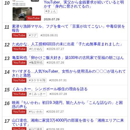
YouTuber、実父から金銭要求が続いていると明
10
かす「身内に脅されてるの」
きょん
YouTube
2026.07.29
素潜り漁師マサル、フグを食べて「言葉が出てこない」中毒症状を
11
報告
YouTube
フグ
2026.08.01
たぬかな、人工授精6回目の末に出産「子たぬ無事産まれました」
12
YouTube
たかぬな
2026.07.27
亀梨和也「卵かけご飯大好き」築100年の古民家で至福の朝ごはん
13
YouTube
亀梨和也
2026.07.26
ヤバすぎる…人気YouTuber、女性から使用済みの〇〇〇が送られて
14
きたと激怒
YouTube
タケヤキ翔
2026.07.31
くみっきー、シンガポール移住の理由を語る
15
YouTube
くみっきー
2026.07.28
映画『ちいかわ』初日9.3億円。観た人から「こんな話なの」と困
16
惑の声も
YouTube
ちいかわ
2026.07.27
山口達也、湘南に家賃3万4000円の部屋を借りる「湘南エリアに来
17
ています」
YouTube
山口達也
2026.08.03