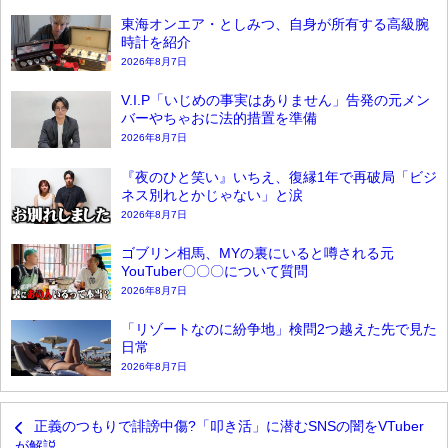
東海オンエア・としみつ、自身が所有する高級腕
時計を紹介
2026年8月7日
V.I.P「いじめの事実はありません」告発の元メン
バーやちゃおに法的措置を準備
2026年8月7日
『夜のひと笑い』いちえ、復縁1年で再破局「ビジ
ネス別れとかじゃない」と涙
2026年8月7日
ゴブリン相馬、MYの裏にいると噂される元
YouTuber〇〇〇について質問
2026年8月7日
「リゾートなのに紛争地」検問2つ越えた先で見た
日常
2026年8月7日
正義のつもりで誹謗中傷?「叩き活」に潜むSNSの闇をVTuber
が解説