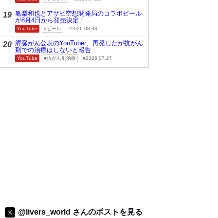
亀梨和也とアサヒ空想開発局のコラボビール
19
が8月4日から発売決定！
YouTube
ビール
2026.08.03
膵臓がん公表のYouTuber、再発したが抗がん
20
剤での治療はしないと報告
YouTube
抗がん剤治療
2026.07.27
@livers_world さんのポストを見る