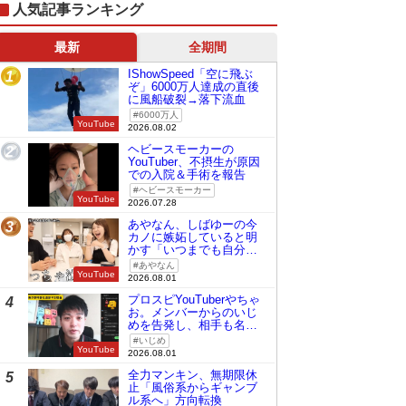
人気記事ランキング
最新
全期間
IShowSpeed「空に飛ぶ
1
ぞ」6000万人達成の直後
に風船破裂→落下流血
6000万人
YouTube
2026.08.02
ヘビースモーカーの
2
YouTuber、不摂生が原因
での入院＆手術を報告
ヘビースモーカー
YouTube
2026.07.28
あやなん、しばゆーの今
3
カノに嫉妬していると明
かす「いつまでも自分の
ものみたいに…」
あやなん
YouTube
2026.08.01
プロスピYouTuberやちゃ
4
お。メンバーからのいじ
めを告発し、相手も名指
しで批判
いじめ
YouTube
2026.08.01
全力マンキン、無期限休
5
止「風俗系からギャンブ
ル系へ」方向転換