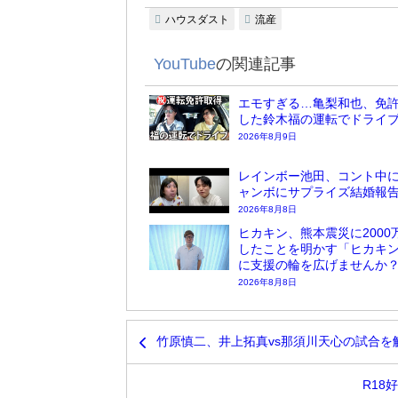
ハウスダスト
流産
YouTube
の関連記事
エモすぎる…亀梨和也、免
した鈴木福の運転でドライ
2026年8月9日
レインボー池田、コント中
ャンボにサプライズ結婚報
2026年8月8日
ヒカキン、熊本震災に2000
したことを明かす「ヒカキ
に支援の輪を広げませんか
2026年8月8日
竹原慎二、井上拓真vs那須川天心の試合を
R18