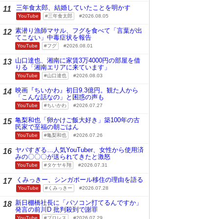
三年食太郎、結婚していたことを明かす
11
YouTube
三年食太郎
2026.08.05
素潜り漁師マサル、フグを食べて「言葉が出
12
てこない」中毒症状を報告
YouTube
フグ
2026.08.01
山口達也、湘南に家賃3万4000円の部屋を借
13
りる「湘南エリアに来ています」
YouTube
山口達也
2026.08.03
映画『ちいかわ』初日9.3億円。観た人から
14
「こんな話なの」と困惑の声も
YouTube
ちいかわ
2026.07.27
亀梨和也「卵かけご飯大好き」築100年の古
15
民家で至福の朝ごはん
YouTube
亀梨和也
2026.07.26
ヤバすぎる…人気YouTuber、女性から使用済
16
みの〇〇〇が送られてきたと激怒
YouTube
タケヤキ翔
2026.07.31
くみっきー、シンガポール移住の理由を語る
17
YouTube
くみっきー
2026.07.28
新日棚橋社長に「パソコン打てるんですか」
18
発言の前川D 批判殺到で謝罪
YouTube
プロレス
2026.07.29