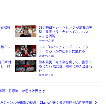
許を取得
39万円ぼったくられた男が逆襲の突
ブ！
撃、見張り役「今やってないじゃ
ん」と否認
2026年8月9日
に相方ジ
ステゴロパンチャーズ、コムドッ
告
ト・ひゅうがの筋トレに触れる
2026年8月8日
万円寄付
熊本震災「売上金を戻して」指示に
ンと一緒
応じた22歳女性、爆発に巻き込まれ
？」
死亡
2026年8月8日
解説！竹原慎二が思う敗因とは
好みジャンルが衝撃の結果！DLsiteが暴く都道府県別の性癖事情