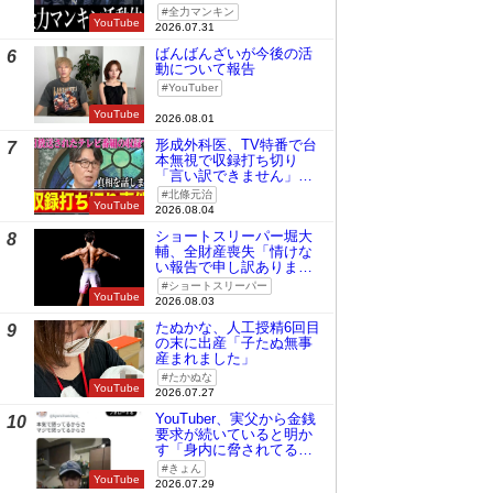
全力マンキン
YouTube
2026.07.31
ばんばんざいが今後の活
6
動について報告
YouTuber
YouTube
2026.08.01
形成外科医、TV特番で台
7
本無視で収録打ち切り
「言い訳できません」と
謝罪
北條元治
YouTube
2026.08.04
ショートスリーパー堀大
8
輔、全財産喪失「情けな
い報告で申し訳ありませ
ん」
ショートスリーパー
YouTube
2026.08.03
たぬかな、人工授精6回目
9
の末に出産「子たぬ無事
産まれました」
たかぬな
YouTube
2026.07.27
YouTuber、実父から金銭
10
要求が続いていると明か
す「身内に脅されてる
の」
きょん
YouTube
2026.07.29