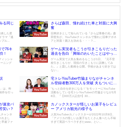
みる同じ
さらば森田、憧れ続けた車と対面に大興
奮
発表した星
旧車好きとして知られている『さらば青春の光』森
YouTube
ドラマ『逃
田哲矢が、YouTubeチャンネルで憧れに旧車デボネ
ル...
アと対面！購入を決める・・・？...
で76キ
ゲーム実況者もこうが引きこもりだった
功！
過去を告白「興味のわいたことはやって
みる」とエールを送る
フィッシャ
ゲーム実況で人気を集めるもこうが1日、『元不登
YouTube
レーニング
校引きこもりが、現役の引きこもりに説教してみ
た。』と題した動画を公開。学校があまり好きでは
ない...
説
宅トレYouTuber竹脇まりながチャンネ
ル登録者数300万人を突破 夫もついに顔
出しへ！
ぃ」は、昨
“もっと自分を好きになる！”をモットーにYouTube
YouTube
ム制作を行っ
活動をしている宅トレYouTuberの竹脇まりなが3月
8日、『【300万人記念‼】30...
が速攻バ
カノックスターが怪しいお菓子をレビュ
れ苦笑い？
ー アメリカ観光の様子も
人チャンネ
人気YouTuberカノックスターが2022年10月9日、
YouTube
されまし
「アメリカの怪しいお菓子をたくさん食べたら不味
と早速ファ
すぎて英語ペラペラすぎたwww」とい...