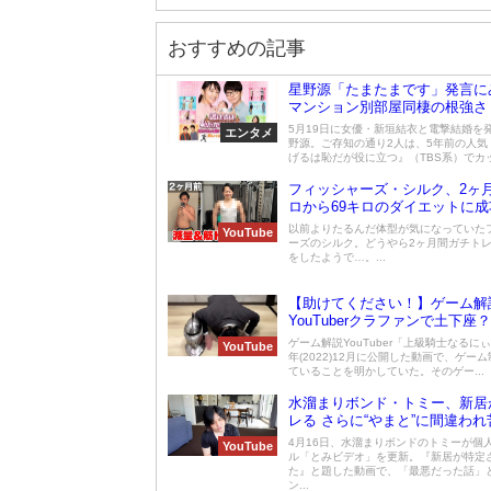
おすすめの記事
星野源「たまたまです」発言に
マンション別部屋同棲の根強さ
5月19日に女優・新垣結衣と電撃結婚を
エンタメ
野源。ご存知の通り2人は、5年前の人気
げるは恥だが役に立つ』（TBS系）でカップ
フィッシャーズ・シルク、2ヶ月
ロから69キロのダイエットに成
以前よりたるんだ体型が気になっていた
YouTube
ーズのシルク。どうやら2ヶ月間ガチト
をしたようで…。...
【助けてください！】ゲーム解
YouTuberクラファンで土下座？
ゲーム解説YouTuber「上級騎士なるに
YouTube
年(2022)12月に公開した動画で、ゲー
ていることを明かしていた。そのゲー...
水溜まりボンド・トミー、新居
レる さらに“やまと”に間違わ
4月16日、水溜まりボンドのトミーが個
YouTube
ル「とみビデオ」を更新。『新居が特定
た』と題した動画で、「最悪だった話」
ン...