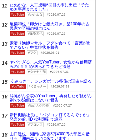
たぬかな、人工授精6回目の末に出産「子た
11
ぬ無事産まれました」
YouTube
たかぬな
2026.07.27
亀梨和也「卵かけご飯大好き」築100年の古
12
民家で至福の朝ごはん
YouTube
亀梨和也
2026.07.26
素潜り漁師マサル、フグを食べて「言葉が出
13
てこない」中毒症状を報告
YouTube
フグ
2026.08.01
ヤバすぎる…人気YouTuber、女性から使用済
14
みの〇〇〇が送られてきたと激怒
YouTube
タケヤキ翔
2026.07.31
くみっきー、シンガポール移住の理由を語る
15
YouTube
くみっきー
2026.07.28
膵臓がん公表のYouTuber、再発したが抗がん
16
剤での治療はしないと報告
YouTube
抗がん剤治療
2026.07.27
新日棚橋社長に「パソコン打てるんですか」
17
発言の前川D 批判殺到で謝罪
YouTube
プロレス
2026.07.29
山口達也、湘南に家賃3万4000円の部屋を借
18
りる「湘南エリアに来ています」