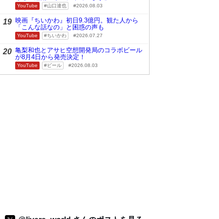
YouTube
山口達也
2026.08.03
映画『ちいかわ』初日9.3億円。観た人から
19
「こんな話なの」と困惑の声も
YouTube
ちいかわ
2026.07.27
亀梨和也とアサヒ空想開発局のコラボビール
20
が8月4日から発売決定！
YouTube
ビール
2026.08.03