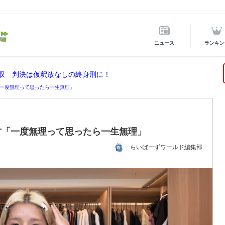
ニュース
ランキン
没収 判決は仮釈放なしの終身刑に！
一度無理って思ったら一生無理」
方「一度無理って思ったら一生無理」
らいばーずワールド編集部