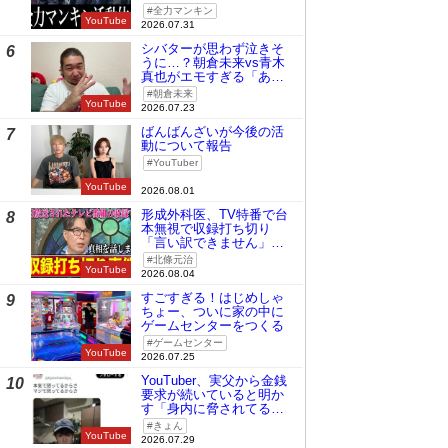
全力マンキン
YouTube
2026.07.31
シバターが思わず泣きそ
6
うに…？朝倉未来vs青木
真也がエモすぎる「あの
時の桜庭和志は今の青木
朝倉未来
真也」
YouTube
2026.07.23
ばんばんざいが今後の活
7
動について報告
YouTuber
YouTube
2026.08.01
形成外科医、TV特番で台
8
本無視で収録打ち切り
「言い訳できません」と
謝罪
北條元治
YouTube
2026.08.04
すごすぎる！はじめしゃ
9
ちょー、ついに家の中に
ゲームセンターをつくる
ゲームセンター
YouTube
2026.07.25
YouTuber、実父から金銭
10
要求が続いていると明か
す「身内に脅されてる
の」
きょん
YouTube
2026.07.29