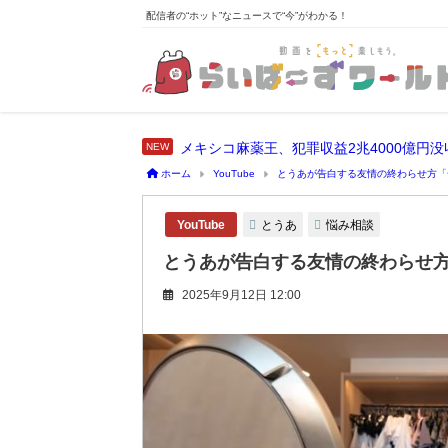
配信者の“ホット”なニュースで“今”がわかる！
メキシコ麻薬王、犯罪収益2兆4000億円
ホーム
YouTube
とうあが告白する友情の終わらせ方「
とうあ
悩み相談
YouTube
とうあが告白する友情の終わらせ
2025年9月12日 12:00