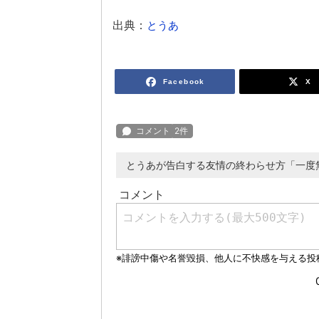
出典：
とうあ
Facebook
X
とうあが告白する友情の終わらせ方「一度