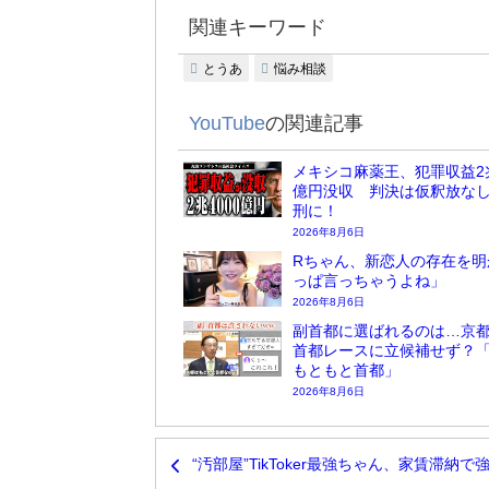
関連キーワード
とうあ
悩み相談
YouTube
の関連記事
メキシコ麻薬王、犯罪収益2兆
億円没収 判決は仮釈放な
刑に！
2026年8月6日
Rちゃん、新恋人の存在を明
っぱ言っちゃうよね」
2026年8月6日
副首都に選ばれるのは…京
首都レースに立候補せず？
もともと首都」
2026年8月6日
“汚部屋”TikToker最強ちゃん、家賃滞納で