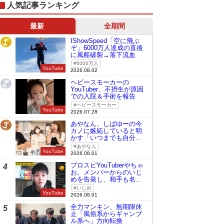
人気記事ランキング
最新
全期間
IShowSpeed「空に飛ぶ
1
ぞ」6000万人達成の直後
に風船破裂→落下流血
6000万人
YouTube
2026.08.02
ヘビースモーカーの
2
YouTuber、不摂生が原因
での入院＆手術を報告
ヘビースモーカー
YouTube
2026.07.28
あやなん、しばゆーの今
3
カノに嫉妬していると明
かす「いつまでも自分の
ものみたいに…」
あやなん
YouTube
2026.08.01
プロスピYouTuberやちゃ
4
お。メンバーからのいじ
めを告発し、相手も名指
しで批判
いじめ
YouTube
2026.08.01
全力マンキン、無期限休
5
止「風俗系からギャンブ
ル系へ」方向転換