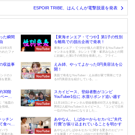
ESPOIR TRIBE、はんくんが電撃脱退を発表
った瞬間
【東海オンエア・てつや】第1子の性別
由
を離島での脱出企画で発表！
23年3月
東海オンエア・てつやが個人の運営するYouTubeチ
YouTube
われたファ
ャンネルを更新。タレントで妻・峯岸みなみとの間
.
に妊娠した第1子の性別を発表した。 フライ...
の収益事
えみ姉、やってよかった0円美容法を公
開！
りボンドのト
美肌で有名なYouTuber・えみ姉が家で簡単にでき
YouTube
動画を更新。
る0円美容法を紹介している。...
30階
スカイピース、登録者数がコンビ
レベータ
YouTuber1位に 水溜りボンド追い越す
eに『地震の
11月18日にチャンネル登録者数400万人を突破した
YouTube
を投稿。
男性2人組YouTuberスカイピース。『コンビで日本
.
一位のYouTuberになりました...
キッチン
あやなん、しばゆーからセカパに“夫代
て食べら
行費”が振り込まれていることを明かす
スイパラ
あやなんがしばゆ＆セカパに関する驚きのエピソー
YouTube
て発表があ
ドを披露！どうやらしばゆーが夫代行費とし