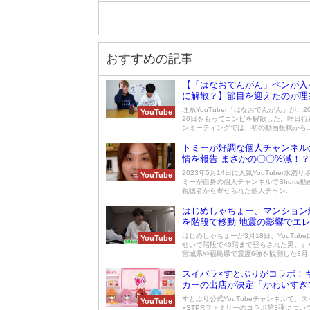
おすすめの記事
【「はなおでんがん」ペンが入
に解散？】節目を迎えたのが理
理系YouTuber「はなおでんがん」が、20
YouTube
20日をもってコンビを解散した。昨日行
ンミーティングでは、初の動画投稿から..
トミーが好調な個人チャンネル
情を報告 まさかの〇〇%減！？
2023年5月14日に人気YouTuber水溜
YouTube
ミーが自身の個人チャンネルでShorts
視聴者から寄せられた個人チャン...
はじめしゃちょー、マンション約
を階段で移動 地震の影響でエ
ーが停止
はじめしゃちょーが3月18日、YouTub
YouTube
せいで階段で40階まで登らされた男。』
宮城県や福島県で震度6強を観測した3月..
スイパラ×すとぷりがコラボ！
カーの出店が決定「かわいすぎ
れないかも」
すとぷり公式YouTubeチャンネルで、
YouTube
×STPRファミリーのコラボ第3弾につい