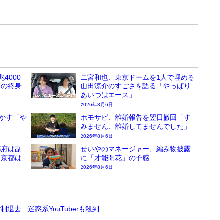
4000
二宮和也、東京ドームを1人で埋める
しの終身
山田涼介のすごさを語る「やっぱり
あいつはエース」
2026年8月6日
かす「や
ホモサピ、離婚報告を翌日撤回「す
みません、離婚してませんでした」
2026年8月6日
都府は副
せいやのマネージャー、編み物披露
「京都は
に「才能開花」の予感
2026年8月6日
強制退去 迷惑系YouTuberも殺到