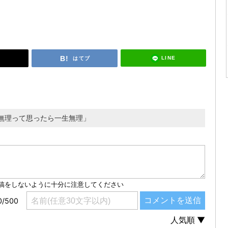
LINE
はてブ
無理って思ったら一生無理」