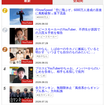
最新
全期間
IShowSpeed「空に飛ぶぞ」6000万人達成の直後
1
に風船破裂→落下流血
6000万人
YouTube
2026.08.02
ヘビースモーカーのYouTuber、不摂生が原因で
2
の入院＆手術を報告
ヘビースモーカー
YouTube
2026.07.28
あやなん、しばゆーの今カノに嫉妬していると
3
明かす「いつまでも自分のものみたいに…」
あやなん
YouTube
2026.08.01
プロスピYouTuberやちゃお。メンバーからのい
4
じめを告発し、相手も名指しで批判
いじめ
YouTube
2026.08.01
全力マンキン、無期限休止「風俗系からギャン
5
ブル系へ」方向転換
全力マンキン
YouTube
2026.07.31