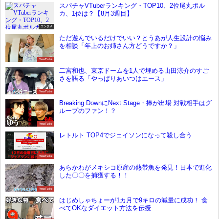
スパチャVTuberランキング・TOP10、2位尾丸ポル
カ、1位は？【8月3週目】
エンタメ
ただ遊んでいるだけでいい？とうあが人生設計の悩み
を相談「年上のお姉さん方どうですか？」
YouTube
二宮和也、東京ドームを1人で埋める山田涼介のすご
さを語る「やっぱりあいつはエース」
YouTube
Breaking DownにNext Stage・捧が出場 対戦相手はグ
ループのファン！？
YouTube
レトルト TOP4でジェイソンになって殺し合う
YouTube
あらかわがメキシコ原産の熱帯魚を発見！日本で進化
した〇〇を捕獲する！！
YouTube
はじめしゃちょーが1カ月で9キロの減量に成功！ 食
べてOKなダイエット方法を伝授