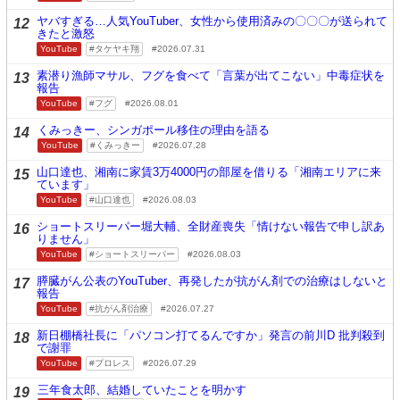
ヤバすぎる…人気YouTuber、女性から使用済みの〇〇〇が送られて
12
きたと激怒
YouTube
タケヤキ翔
2026.07.31
素潜り漁師マサル、フグを食べて「言葉が出てこない」中毒症状を
13
報告
YouTube
フグ
2026.08.01
くみっきー、シンガポール移住の理由を語る
14
YouTube
くみっきー
2026.07.28
山口達也、湘南に家賃3万4000円の部屋を借りる「湘南エリアに来
15
ています」
YouTube
山口達也
2026.08.03
ショートスリーパー堀大輔、全財産喪失「情けない報告で申し訳あ
16
りません」
YouTube
ショートスリーパー
2026.08.03
膵臓がん公表のYouTuber、再発したが抗がん剤での治療はしないと
17
報告
YouTube
抗がん剤治療
2026.07.27
新日棚橋社長に「パソコン打てるんですか」発言の前川D 批判殺到
18
で謝罪
YouTube
プロレス
2026.07.29
三年食太郎、結婚していたことを明かす
19