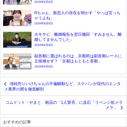
2026年8月6日
Rちゃん、新恋人の存在を明かす「やっぱ言っち
ゃうよね」
2026年8月6日
ホモサピ、離婚報告を翌日撤回「すみません、離
婚してませんでした」
2026年8月6日
副首都に選ばれるのは…京都府は副首都レースに
立候補せず？「京都はもともと首都」
2026年8月6日
清純売りいけちゃんの不倫騒動など、ステパンが現代のエンタ
メ業界の闇を徹底解剖
コムドット・やまと、粗品の「1人賛否」に反応「リベンジ欲メラ
メラ」
おすすめの記事