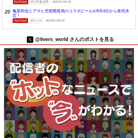
YouTube
三年食太郎
2026.08.05
亀梨和也とアサヒ空想開発局のコラボビールが8月4日から発売決
20
定！
YouTube
ビール
2026.08.03
@livers_world さんのポストを見る