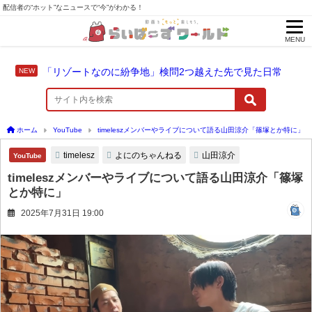
配信者の“ホット”なニュースで“今”がわかる！
MENU
「リゾートなのに紛争地」検問2つ越えた先で見た日常
ホーム
YouTube
timeleszメンバーやライブについて語る山田涼介「篠塚とか特に」
timelesz
よにのちゃんねる
山田涼介
YouTube
timeleszメンバーやライブについて語る山田涼介「篠塚
とか特に」
2025年7月31日 19:00