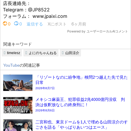
関連キーワード
timelesz
よにのちゃんねる
山田涼介
YouTube
の関連記事
「リゾートなのに紛争地」検問2つ越えた先で見た
日常
2026年8月7日
メキシコ麻薬王、犯罪収益2兆4000億円没収 判
決は仮釈放なしの終身刑に！
2026年8月6日
二宮和也、東京ドームを1人で埋める山田涼介のす
ごさを語る「やっぱりあいつはエース」