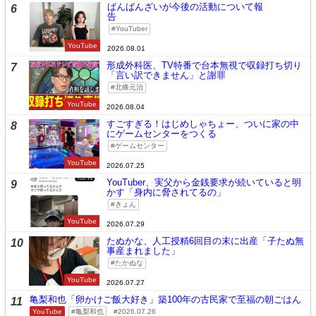
ばんばんざいが今後の活動について報
6
告
YouTuber
YouTube
2026.08.01
形成外科医、TV特番で台本無視で収録打ち切り
7
「言い訳できません」と謝罪
北條元治
YouTube
2026.08.04
すごすぎる！はじめしゃちょー、ついに家の中
8
にゲームセンターをつくる
ゲームセンター
YouTube
2026.07.25
YouTuber、実父から金銭要求が続いていると明
9
かす「身内に脅されてるの」
きょん
YouTube
2026.07.29
たぬかな、人工授精6回目の末に出産「子たぬ無
10
事産まれました」
たかぬな
YouTube
2026.07.27
亀梨和也「卵かけご飯大好き」築100年の古民家で至福の朝ごはん
11
YouTube
亀梨和也
2026.07.26