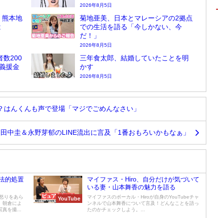
2026年8月5日
」熊本地
菊地亜美、日本とマレーシアの2拠点
は
での生活を語る「今しかない、今
だ！」
2026年8月5日
者数200
三年食太郎、結婚していたことを明
の義援金
かす
2026年8月5日
？はんくんも声で登場「マジでごめんなさい」
田中圭＆永野芽郁のLINE流出に言及「1番おもろいかもなぁ」
法的処置
マイファス・Hiro、自分だけが気づいて
いる妻・山本舞香の魅力を語る
に怒りをあら
マイファスのボーカル・Hiroが自身のYouTubeチャ
YouTube
。朝倉によ
ンネルで山本舞香について言及！どんなことを語っ
を撮...
たのかチェックしよう。...