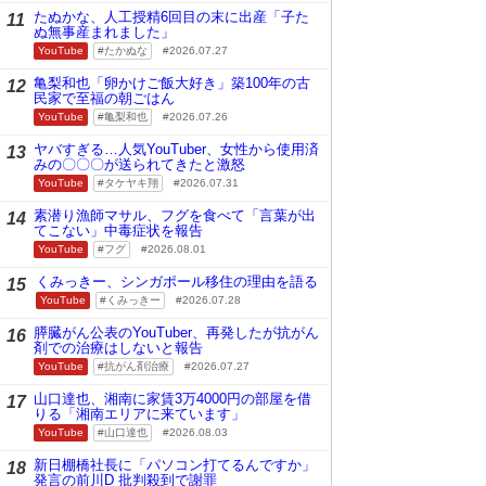
たぬかな、人工授精6回目の末に出産「子た
11
ぬ無事産まれました」
YouTube
たかぬな
2026.07.27
亀梨和也「卵かけご飯大好き」築100年の古
12
民家で至福の朝ごはん
YouTube
亀梨和也
2026.07.26
ヤバすぎる…人気YouTuber、女性から使用済
13
みの〇〇〇が送られてきたと激怒
YouTube
タケヤキ翔
2026.07.31
素潜り漁師マサル、フグを食べて「言葉が出
14
てこない」中毒症状を報告
YouTube
フグ
2026.08.01
くみっきー、シンガポール移住の理由を語る
15
YouTube
くみっきー
2026.07.28
膵臓がん公表のYouTuber、再発したが抗がん
16
剤での治療はしないと報告
YouTube
抗がん剤治療
2026.07.27
山口達也、湘南に家賃3万4000円の部屋を借
17
りる「湘南エリアに来ています」
YouTube
山口達也
2026.08.03
新日棚橋社長に「パソコン打てるんですか」
18
発言の前川D 批判殺到で謝罪