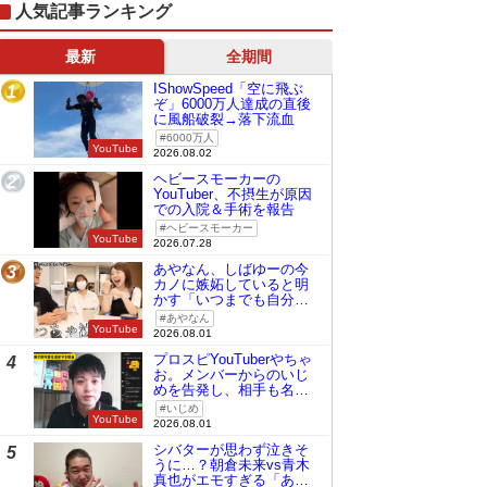
人気記事ランキング
最新
全期間
IShowSpeed「空に飛ぶ
1
ぞ」6000万人達成の直後
に風船破裂→落下流血
6000万人
YouTube
2026.08.02
ヘビースモーカーの
2
YouTuber、不摂生が原因
での入院＆手術を報告
ヘビースモーカー
YouTube
2026.07.28
あやなん、しばゆーの今
3
カノに嫉妬していると明
かす「いつまでも自分の
ものみたいに…」
あやなん
YouTube
2026.08.01
プロスピYouTuberやちゃ
4
お。メンバーからのいじ
めを告発し、相手も名指
しで批判
いじめ
YouTube
2026.08.01
シバターが思わず泣きそ
5
うに…？朝倉未来vs青木
真也がエモすぎる「あの