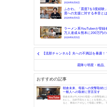
2026年8月6日
ふかわ。「震度7を3度経験
震への支援に対する本音と
2026年8月5日
ラーメン系YouTuberが登録
万人達成＆熊本に200万円
2026年8月5日
【流那チャンネル】夫への不満話を暴露！
霜降り明星・粗品、
おすすめの記事
朝倉未来、母親への突撃取材に
一般人への取材に苦言呈す
朝倉未来がFLASHの母親への突撃取材
YouTube
わにし、法的手段をとることを発表した
ると、事前のアポなしで母親に突撃し、写真