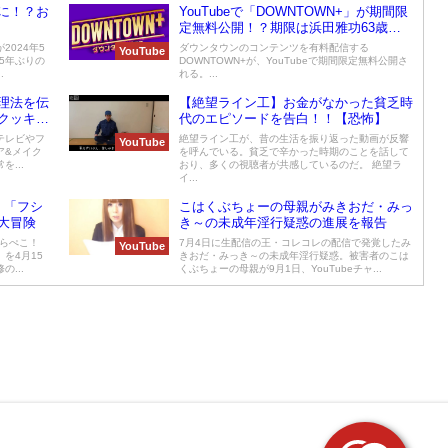
に！？お
YouTubeで「DOWNTOWN+」が期間限
定無料公開！？期限は浜田雅功63歳の
誕生日まで
024年5
ダウンタウンのコンテンツを有料配信する
YouTube
で5年ぶりの
DOWNTOWN+が、YouTubeで期間限定無料公開さ
.
れる。...
理法を伝
【絶望ライン工】お金がなかった貧乏時
クッキン
代のエピソードを告白！！【恐怖】
テレビやフ
絶望ライン工が、昔の生活を振り返った動画が反響
YouTube
ア&メイク
を呼んでいる。貧乏で辛かった時期のことを話して
...
おり、多くの視聴者が共感しているのだ。 絶望ラ
イ...
！「フシ
こはくぶちょーの母親がみきおだ・みっ
大冒険
き～の未成年淫行疑惑の進展を報告
こらぺこ！
7月4日に生配信の王・コレコレの配信で発覚したみ
YouTube
を4月15
きおだ・みっき～の未成年淫行疑惑。被害者のこは
...
くぶちょーの母親が9月1日、YouTubeチャ...