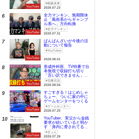
時の桜庭和志は今の青木
朝倉未来
真也」
YouTube
2026.07.23
全力マンキン、無期限休
6
止「風俗系からギャンブ
ル系へ」方向転換
全力マンキン
YouTube
2026.07.31
ばんばんざいが今後の活
7
動について報告
YouTuber
YouTube
2026.08.01
形成外科医、TV特番で台
8
本無視で収録打ち切り
「言い訳できません」と
謝罪
北條元治
YouTube
2026.08.04
すごすぎる！はじめしゃ
9
ちょー、ついに家の中に
ゲームセンターをつくる
ゲームセンター
YouTube
2026.07.25
YouTuber、実父から金銭
10
要求が続いていると明か
す「身内に脅されてる
の」
きょん
YouTube
2026.07.29