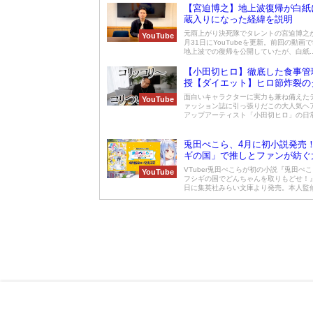
【宮迫博之】地上波復帰が白紙
蔵入りになった経緯を説明
元雨上がり決死隊でタレントの宮迫博之が2
YouTube
月31日にYouTubeを更新。前回の動画
地上波での復帰を公開していたが、白紙..
【小田切ヒロ】徹底した食事管
授【ダイエット】ヒロ節炸裂の
グも
面白いキャラクターに実力も兼ね備えた
YouTube
ァッション誌に引っ張りだこの大人気ヘ
アップアーティスト「小田切ヒロ」の日常を
兎田ぺこら、4月に初小説発売
ギの国」で推しとファンが紡ぐ
VTuber兎田ぺこらが初の小説『兎田ぺ
YouTube
フシギの国でどんちゃんを取りもどせ！』
日に集英社みらい文庫より発売。本人監修の