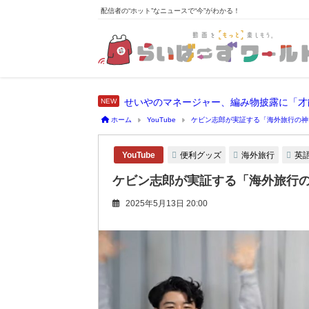
配信者の“ホット”なニュースで“今”がわかる！
せいやのマネージャー、編み物披露に「才
ホーム
YouTube
ケビン志郎が実証する「海外旅行の神
便利グッズ
海外旅行
英
YouTube
ケビン志郎が実証する「海外旅行
2025年5月13日 20:00