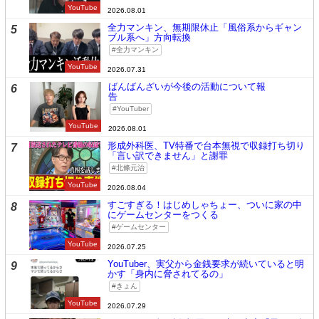
YouTube
2026.08.01
全力マンキン、無期限休止「風俗系からギャン
5
ブル系へ」方向転換
全力マンキン
YouTube
2026.07.31
ばんばんざいが今後の活動について報
6
告
YouTuber
YouTube
2026.08.01
形成外科医、TV特番で台本無視で収録打ち切り
7
「言い訳できません」と謝罪
北條元治
YouTube
2026.08.04
すごすぎる！はじめしゃちょー、ついに家の中
8
にゲームセンターをつくる
ゲームセンター
YouTube
2026.07.25
YouTuber、実父から金銭要求が続いていると明
9
かす「身内に脅されてるの」
きょん
YouTube
2026.07.29