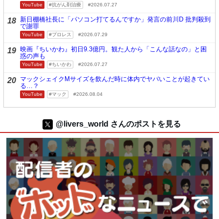
YouTube
抗がん剤治療
2026.07.27
新日棚橋社長に「パソコン打てるんですか」発言の前川D 批判殺到
18
で謝罪
YouTube
プロレス
2026.07.29
映画『ちいかわ』初日9.3億円。観た人から「こんな話なの」と困
19
惑の声も
YouTube
ちいかわ
2026.07.27
マックシェイクMサイズを飲んだ時に体内でヤバいことが起きてい
20
る…？
YouTube
マック
2026.08.04
@livers_world さんのポストを見る