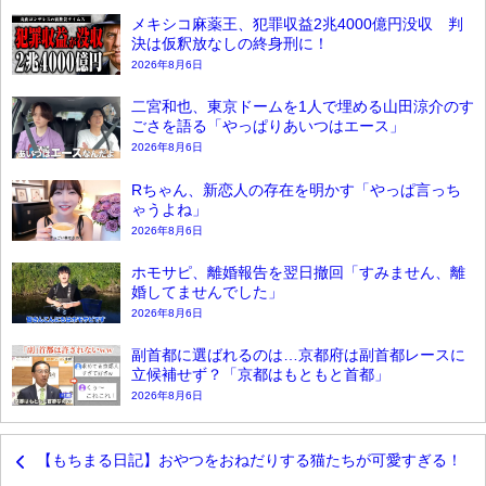
メキシコ麻薬王、犯罪収益2兆4000億円没収 判
決は仮釈放なしの終身刑に！
2026年8月6日
二宮和也、東京ドームを1人で埋める山田涼介のす
ごさを語る「やっぱりあいつはエース」
2026年8月6日
Rちゃん、新恋人の存在を明かす「やっぱ言っち
ゃうよね」
2026年8月6日
ホモサピ、離婚報告を翌日撤回「すみません、離
婚してませんでした」
2026年8月6日
副首都に選ばれるのは…京都府は副首都レースに
立候補せず？「京都はもともと首都」
2026年8月6日
【もちまる日記】おやつをおねだりする猫たちが可愛すぎる！