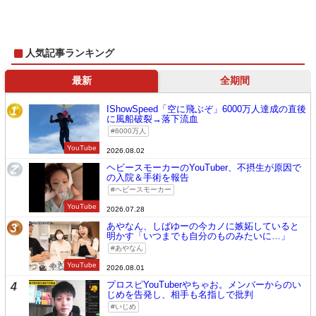
人気記事ランキング
最新
全期間
IShowSpeed「空に飛ぶぞ」6000万人達成の直後
1
に風船破裂→落下流血
6000万人
YouTube
2026.08.02
ヘビースモーカーのYouTuber、不摂生が原因で
2
の入院＆手術を報告
ヘビースモーカー
YouTube
2026.07.28
あやなん、しばゆーの今カノに嫉妬していると
3
明かす「いつまでも自分のものみたいに…」
あやなん
YouTube
2026.08.01
プロスピYouTuberやちゃお。メンバーからのい
4
じめを告発し、相手も名指しで批判
いじめ