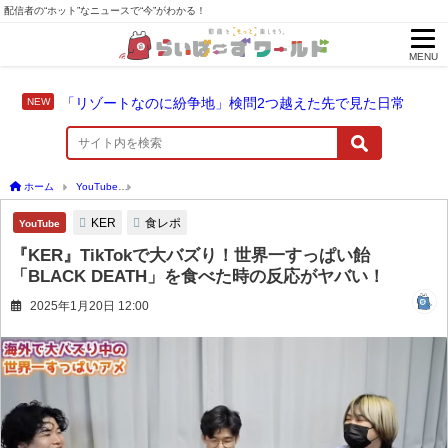
配信者の“ホット”なニュースで“今”がわかる！
MENU
「リゾートなのに紛争地」検問2つ越えた先で見た日常
ホーム
YouTube
『KER』TikTokで大バズり！世界一すっぱい飴「BLACK DEAT
KER
食レポ
YouTube
『KER』TikTokで大バズり！世界一すっぱい飴
「BLACK DEATH」を食べた時の反応がヤバい！
2025年1月20日 12:00