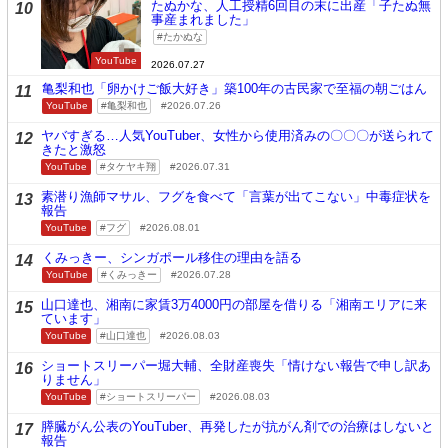
たぬかな、人工授精6回目の末に出産「子たぬ無
10
事産まれました」
たかぬな
YouTube
2026.07.27
亀梨和也「卵かけご飯大好き」築100年の古民家で至福の朝ごはん
11
YouTube
亀梨和也
2026.07.26
ヤバすぎる…人気YouTuber、女性から使用済みの〇〇〇が送られて
12
きたと激怒
YouTube
タケヤキ翔
2026.07.31
素潜り漁師マサル、フグを食べて「言葉が出てこない」中毒症状を
13
報告
YouTube
フグ
2026.08.01
くみっきー、シンガポール移住の理由を語る
14
YouTube
くみっきー
2026.07.28
山口達也、湘南に家賃3万4000円の部屋を借りる「湘南エリアに来
15
ています」
YouTube
山口達也
2026.08.03
ショートスリーパー堀大輔、全財産喪失「情けない報告で申し訳あ
16
りません」
YouTube
ショートスリーパー
2026.08.03
膵臓がん公表のYouTuber、再発したが抗がん剤での治療はしないと
17
報告