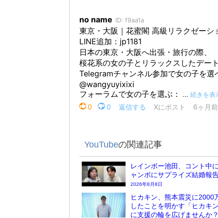
YouTube
の関連記事
レインボー池田、コント中
ャンボにサプライズ結婚報
2026年8月8日
ヒカキン、熊本震災に2000
したことを明かす「ヒカキ
に支援の輪を広げませんか