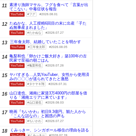
素潜り漁師マサル、フグを食べて「言葉が出
11
てこない」中毒症状を報告
YouTube
フグ
2026.08.01
たぬかな、人工授精6回目の末に出産「子た
12
ぬ無事産まれました」
YouTube
たかぬな
2026.07.27
三年食太郎、結婚していたことを明かす
13
YouTube
三年食太郎
2026.08.05
亀梨和也「卵かけご飯大好き」築100年の古
14
民家で至福の朝ごはん
YouTube
亀梨和也
2026.07.26
ヤバすぎる…人気YouTuber、女性から使用済
15
みの〇〇〇が送られてきたと激怒
YouTube
タケヤキ翔
2026.07.31
山口達也、湘南に家賃3万4000円の部屋を借
16
りる「湘南エリアに来ています」
YouTube
山口達也
2026.08.03
映画『ちいかわ』初日9.3億円。観た人から
17
「こんな話なの」と困惑の声も
YouTube
ちいかわ
2026.07.27
くみっきー、シンガポール移住の理由を語る
18
YouTube
くみっきー
2026.07.28