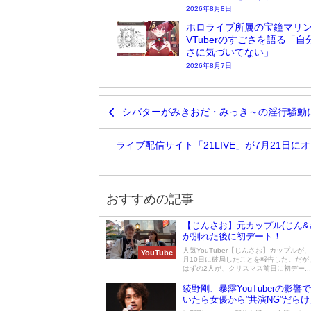
2026年8月8日
ホロライブ所属の宝鐘マリ
VTuberのすごさを語る「自
さに気づいてない」
2026年8月7日
シバターがみきおだ・みっき～の淫行騒動に
ライブ配信サイト「21LIVE」が7月21
おすすめの記事
【じんさお】元カップル(じん&
が別れた後に初デート！
人気YouTuber【じんさお】カップルが、2
YouTube
月10日に破局したことを報告した。だが
はずの2人が、クリスマス前日に初デー...
綾野剛、暴露YouTuberの影響
いたら女優から”共演NG”だらけ