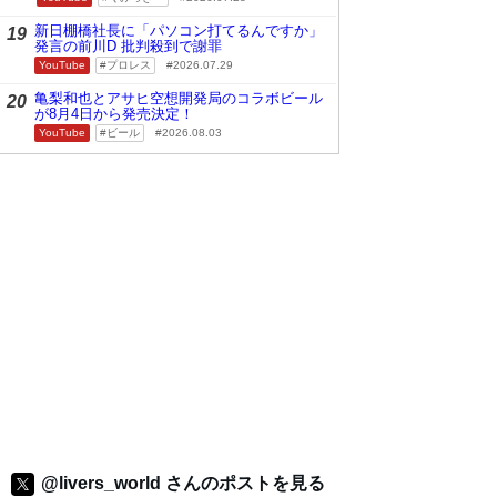
新日棚橋社長に「パソコン打てるんですか」
19
発言の前川D 批判殺到で謝罪
YouTube
プロレス
2026.07.29
亀梨和也とアサヒ空想開発局のコラボビール
20
が8月4日から発売決定！
YouTube
ビール
2026.08.03
@livers_world さんのポストを見る