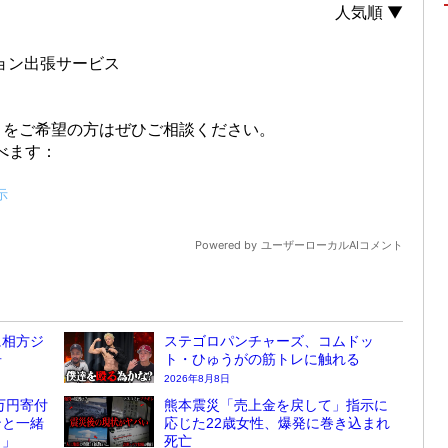
に相方ジ
ステゴロパンチャーズ、コムドッ
告
ト・ひゅうがの筋トレに触れる
2026年8月8日
万円寄付
熊本震災「売上金を戻して」指示に
ンと一緒
応じた22歳女性、爆発に巻き込まれ
？」
死亡