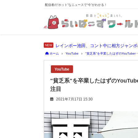
配信者の“ホット”なニュースで“今”がわかる！
レインボー池田、コント中に相方ジャンボ
ホーム
YouTube
"貧乏系"を卒業したはずのYouTub
YouTube
"貧乏系"を卒業したはずのYouTu
注目
2021年7月17日 15:30