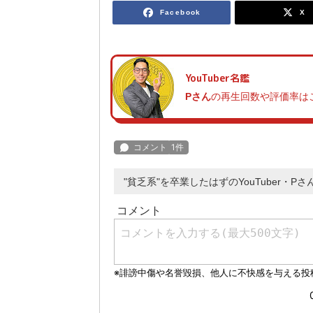
Facebook
X
YouTuber名鑑
Pさん
の再生回数や評価率は
"貧乏系"を卒業したはずのYouTuber・