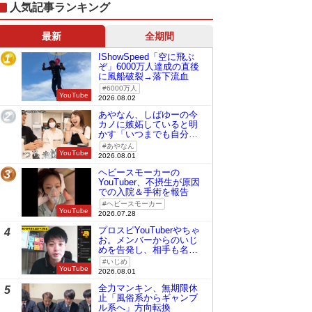
人気記事ランキング
最新
全期間
IShowSpeed「空に飛ぶ
1
ぞ」6000万人達成の直後
に風船破裂→落下流血
6000万人
YouTube
2026.08.02
あやなん、しばゆーの今
2
カノに嫉妬していると明
かす「いつまでも自分の
ものみたいに…」
あやなん
YouTube
2026.08.01
ヘビースモーカーの
3
YouTuber、不摂生が原因
での入院＆手術を報告
ヘビースモーカー
YouTube
2026.07.28
プロスピYouTuberやちゃ
4
お。メンバーからのいじ
めを告発し、相手も名指
しで批判
いじめ
YouTube
2026.08.01
全力マンキン、無期限休
5
止「風俗系からギャンブ
ル系へ」方向転換