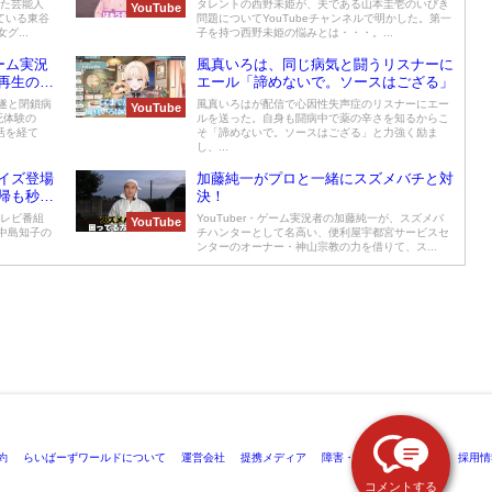
った芸能人
タレントの西野未姫が、夫である山本圭壱のいびき
YouTube
ている東谷
問題についてYouTubeチャンネルで明かした。第一
...
子を持つ西野未姫の悩みとは・・・。...
ーム実況
風真いろは、同じ病気と闘うリスナーに
再生の物
エール「諦めないで。ソースはござる」
遂と閉鎖病
風真いろはが配信で心因性失声症のリスナーにエー
YouTube
死体験の
ルを送った。自身も闘病中で薬の辛さを知るからこ
活を経て
そ「諦めないで。ソースはござる」と力強く励ま
し、...
イズ登場
加藤純一がプロと一緒にスズメバチと対
帰も秒読
決！
のテレビ番組
YouTuber・ゲーム実況者の加藤純一が、スズメバ
YouTube
中島知子の
チハンターとして名高い、便利屋宇都宮サービスセ
ンターのオーナー・神山宗教の力を借りて、ス...
約
らいばーずワールドについて
運営会社
提携メディア
障害・メンテナンス情報
採用情
コメントする