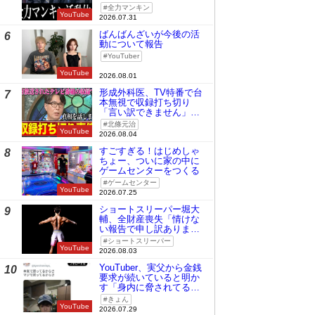
全力マンキン
YouTube
2026.07.31
ばんばんざいが今後の活
6
動について報告
YouTuber
YouTube
2026.08.01
形成外科医、TV特番で台
7
本無視で収録打ち切り
「言い訳できません」と
謝罪
北條元治
YouTube
2026.08.04
すごすぎる！はじめしゃ
8
ちょー、ついに家の中に
ゲームセンターをつくる
ゲームセンター
YouTube
2026.07.25
ショートスリーパー堀大
9
輔、全財産喪失「情けな
い報告で申し訳ありませ
ん」
ショートスリーパー
YouTube
2026.08.03
YouTuber、実父から金銭
10
要求が続いていると明か
す「身内に脅されてる
の」
きょん
YouTube
2026.07.29