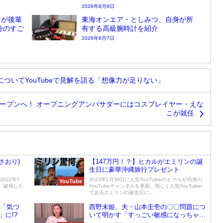
2026年8月8日
ンが後輩
東海オンエア・としみつ、自身が所
分のすご
有する高級腕時計を紹介
2026年8月7日
ついてYouTubeで見解を語る「想像力が足りない」
日にオープンへ！ オープニングアンバサダーにはコスプレイヤー・えな
こが就任
さおり)
【147万円！？】ヒカルがエミリンの誕
生日に豪華沖縄旅行プレゼント
022年7
2023年1月30日に人気YouTuberのヒカルが自身の
YouTube
、破局した
YouTubeチャンネルを更新。同じく人気YouTuber
であるエミリンの誕生日に...
で「気づ
西野未姫、夫・山本圭壱の〇〇問題につ
」に!?
いて明かす「すっごい敏感になっちゃっ
て・・・」