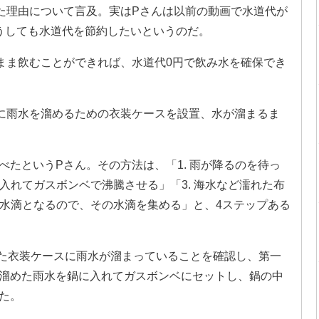
た理由について言及。実はPさんは以前の動画で水道代が
うしても水道代を節約したいというのだ。
まま飲むことができれば、水道代0円で飲み水を確保でき
に雨水を溜めるための衣装ケースを設置、水が溜まるま
たというPさん。その方法は、「1. 雨が降るのを待っ
に入れてガスボンベで沸騰させる」「3. 海水など濡れた布
が水滴となるので、その水滴を集める」と、4ステップある
いた衣装ケースに雨水が溜まっていることを確認し、第一
溜めた雨水を鍋に入れてガスボンベにセットし、鍋の中
た。