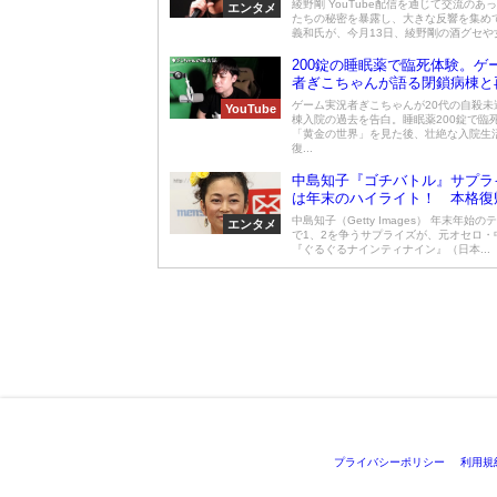
綾野剛 YouTube配信を通じて交流のあ
エンタメ
たちの秘密を暴露し、大きな反響を集め
義和氏が、今月13日、綾野剛の酒グセや女グ
200錠の睡眠薬で臨死体験。ゲ
者ぎこちゃんが語る閉鎖病棟と
語
ゲーム実況者ぎこちゃんが20代の自殺未
YouTube
棟入院の過去を告白。睡眠薬200錠で臨
「黄金の世界」を見た後、壮絶な入院生
復...
中島知子『ゴチバトル』サプラ
は年末のハイライト！ 本格復
みか
中島知子（Getty Images） 年末年始
エンタメ
で1、2を争うサプライズが、元オセロ・
『ぐるぐるナインティナイン』（日本...
プライバシーポリシー
利用規