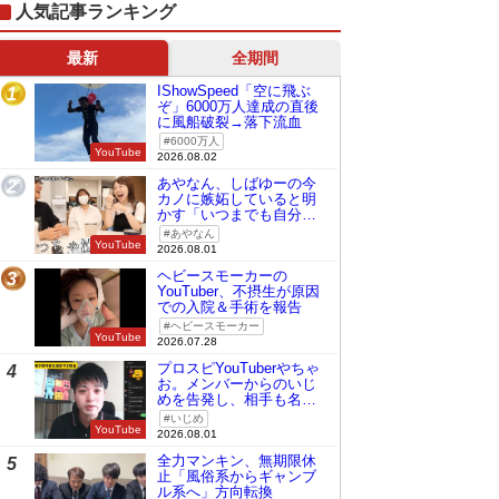
人気記事ランキング
最新
全期間
IShowSpeed「空に飛ぶ
1
ぞ」6000万人達成の直後
に風船破裂→落下流血
6000万人
YouTube
2026.08.02
あやなん、しばゆーの今
2
カノに嫉妬していると明
かす「いつまでも自分の
ものみたいに…」
あやなん
YouTube
2026.08.01
ヘビースモーカーの
3
YouTuber、不摂生が原因
での入院＆手術を報告
ヘビースモーカー
YouTube
2026.07.28
プロスピYouTuberやちゃ
4
お。メンバーからのいじ
めを告発し、相手も名指
しで批判
いじめ
YouTube
2026.08.01
全力マンキン、無期限休
5
止「風俗系からギャンブ
ル系へ」方向転換