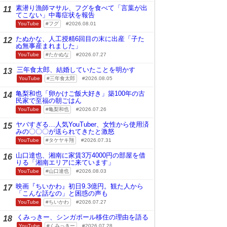
素潜り漁師マサル、フグを食べて「言葉が出
11
てこない」中毒症状を報告
YouTube
フグ
2026.08.01
たぬかな、人工授精6回目の末に出産「子た
12
ぬ無事産まれました」
YouTube
たかぬな
2026.07.27
三年食太郎、結婚していたことを明かす
13
YouTube
三年食太郎
2026.08.05
亀梨和也「卵かけご飯大好き」築100年の古
14
民家で至福の朝ごはん
YouTube
亀梨和也
2026.07.26
ヤバすぎる…人気YouTuber、女性から使用済
15
みの〇〇〇が送られてきたと激怒
YouTube
タケヤキ翔
2026.07.31
山口達也、湘南に家賃3万4000円の部屋を借
16
りる「湘南エリアに来ています」
YouTube
山口達也
2026.08.03
映画『ちいかわ』初日9.3億円。観た人から
17
「こんな話なの」と困惑の声も
YouTube
ちいかわ
2026.07.27
くみっきー、シンガポール移住の理由を語る
18
YouTube
くみっきー
2026.07.28