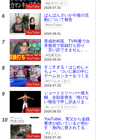
全力マンキン
YouTube
2026.07.31
ばんばんざいが今後の活
6
動について報告
YouTuber
YouTube
2026.08.01
形成外科医、TV特番で台
7
本無視で収録打ち切り
「言い訳できません」と
謝罪
北條元治
YouTube
2026.08.04
すごすぎる！はじめしゃ
8
ちょー、ついに家の中に
ゲームセンターをつくる
ゲームセンター
YouTube
2026.07.25
ショートスリーパー堀大
9
輔、全財産喪失「情けな
い報告で申し訳ありませ
ん」
ショートスリーパー
YouTube
2026.08.03
YouTuber、実父から金銭
10
要求が続いていると明か
す「身内に脅されてる
の」
きょん
YouTube
2026.07.29