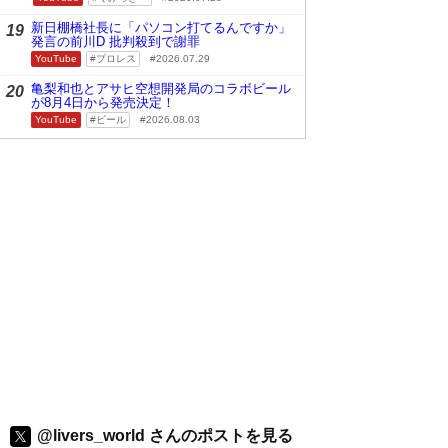
新日棚橋社長に「パソコン打てるんですか」
19
発言の前川D 批判殺到で謝罪
YouTube
プロレス
2026.07.29
亀梨和也とアサヒ空想開発局のコラボビール
20
が8月4日から発売決定！
YouTube
ビール
2026.08.03
@livers_world さんのポストを見る