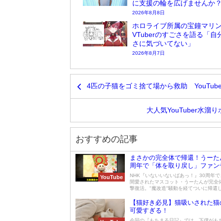
に支援の輪を広げませんか
2026年8月8日
ホロライブ所属の宝鐘マリ
VTuberのすごさを語る「自
さに気づいてない」
2026年8月7日
4匹の子猫をゴミ捨て場から救助 YouT
大人気YouTuber水
おすすめの記事
まさかの完全体で帰還！うーたん
周年で「体を取り戻し」ファン
NHK『いないいないばあっ！』30周年で
YouTube
間愛されたマスコット・うーたんが完全
撃復活。"魔改造"騒動を経てついに帰還した
【猫好き必見】猫吸いされた猫
可愛すぎる！
今回の『もちまる日記』では、下僕がも