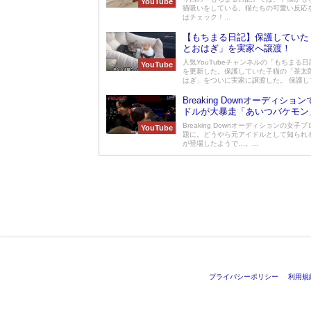
YouTube
猫吸いをしている。猫たちの可愛い反応
はチェック！...
【もちまる日記】保護していた
とおはぎ」を実家へ譲渡！
人気YouTubeチャンネルの「もちまる
YouTube
を更新した。保護していた子猫の「茶太
はぎ」をついに実家に譲渡した。 保護して4
Breaking Downオーディショ
ドルが大暴走「あいつバケモン
Breaking Downオーディションの女子
YouTube
題に。どうやら元アイドルとして知られ
が登場したようで…。...
プライバシーポリシー
利用規