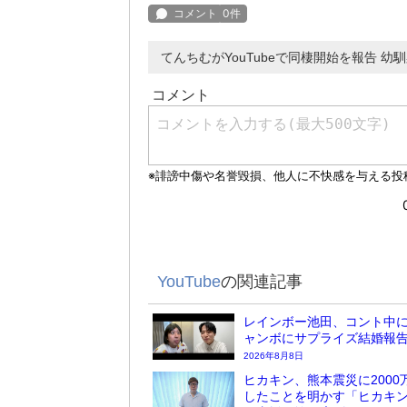
てんちむがYouTubeで同棲開始を報告 幼
YouTube
の関連記事
レインボー池田、コント中
ャンボにサプライズ結婚報
2026年8月8日
ヒカキン、熊本震災に2000
したことを明かす「ヒカキ