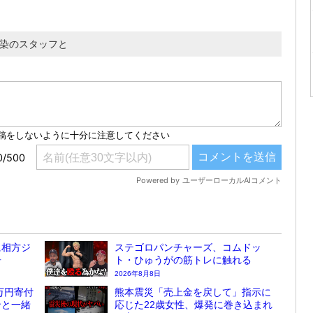
馴染のスタッフと
に相方ジ
ステゴロパンチャーズ、コムドッ
告
ト・ひゅうがの筋トレに触れる
2026年8月8日
万円寄付
熊本震災「売上金を戻して」指示に
ンと一緒
応じた22歳女性、爆発に巻き込まれ