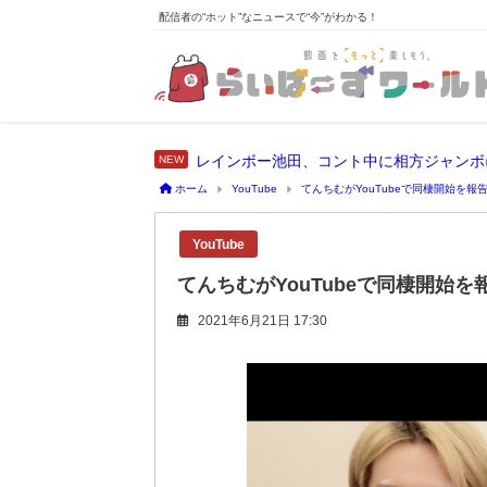
配信者の“ホット”なニュースで“今”がわかる！
レインボー池田、コント中に相方ジャンボ
ホーム
YouTube
てんちむがYouTubeで同棲開始を報
YouTube
てんちむがYouTubeで同棲開始
2021年6月21日 17:30