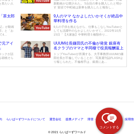
YouTube
を見たい人
新動画が公開された。 5台目の車を購入したと明か
す 冒頭で中町綾は新車を購入したと報告し...
「茶太郎
9人のママ なかよしだいかそくが絶品中
華料理を作る
日記」が動画
9人の子供を抱えながら、仕事もこなしYouTuberと
YouTube
郎」と「お
しても活躍中のなかよしだいかぞく。2022年10月
...
15日「【大家族】中華料理５種類作り...
ンで元アイ
UUUM社長鎌田氏の不倫が発覚 銀座有
」
名クラブのママと半同棲で役員報酬返上
ブロックが話
トップYouTuberが所属する、大手事務所UUUMの鎌
YouTube
る胡桃そら
田社長が不倫していることが、写真週刊誌FLASHよ
り報じられた。不倫相手は、銀座にあ...
約
らいばーずワールドについて
運営会社
提携メディア
障害・メンテナンス情報
採用情
コメントする
©️ 2021 らいばーずワールド