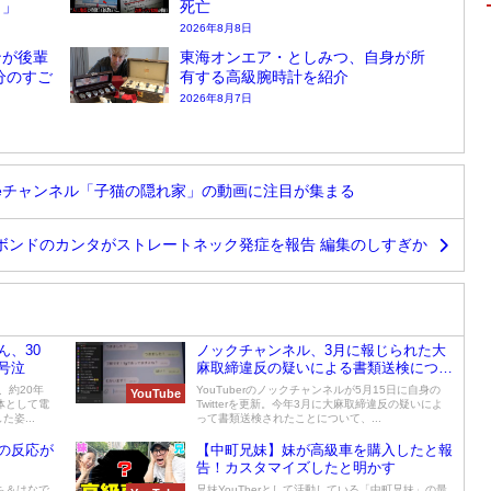
？」
死亡
2026年8月8日
ンが後輩
東海オンエア・としみつ、自身が所
分のすご
有する高級腕時計を紹介
2026年8月7日
ubeチャンネル「子猫の隠れ家」の動画に注目が集まる
溜りボンドのカンタがストレートネック発症を報告 編集のしすぎか
、30
ノックチャンネル、3月に報じられた大
号泣
麻取締違反の疑いによる書類送検につい
て謝罪
、約20年
YouTuberのノックチャンネルが5月15日に自身の
YouTube
体として電
Twitterを更新。今年3月に大麻取締違反の疑いによ
姿...
って書類送検されたことについて、...
の反応が
【中町兄妹】妹が高級車を購入したと報
告！カスタマイズしたと明かす
ち＆はなで
兄妹YouTberとして活動している「中町兄妹」の最