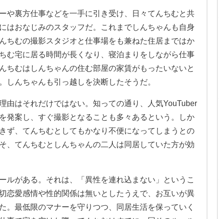
ーや裏方仕事などを一手に引き受け、日々てんちむと共
にはおなじみのスタッフだ。これまでしんちゃんも自身
んちむの撮影スタジオと仕事場をも兼ねた住居まではか
ちむ宅に居る時間が長くなり、寝泊まりをしながら仕事
んちむはしんちゃんの住む部屋の家賃がもったいないと
。しんちゃんも引っ越しを決断したそうだ。
由はそれだけではない。知っての通り、人気YouTuber
を発案し、すぐ撮影となることも多々あるという。しか
きず、てんちむとしてもかなり不便になってしまうとの
らこそ、てんちむとしんちゃんの二人は同居していた方が効
ールがある。それは、「異性を連れ込まない」というこ
切恋愛感情や性的関係は無いとしたうえで、お互いが異
た。最低限のマナーを守りつつ、同居生活を保っていく