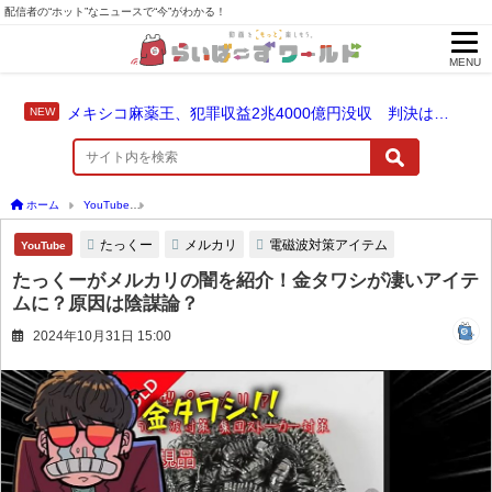
配信者の“ホット”なニュースで“今”がわかる！
MENU
メキシコ麻薬王、犯罪収益2兆4000億円没収 判決は仮釈放なしの終身刑に！
ホーム
YouTube
たっくーがメルカリの闇を紹介！金タワシが凄いアイテムに？原因
たっくー
メルカリ
電磁波対策アイテム
YouTube
たっくーがメルカリの闇を紹介！金タワシが凄いアイテ
ムに？原因は陰謀論？
2024年10月31日 15:00