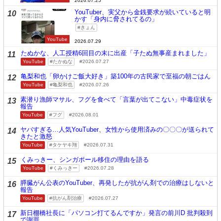
2026.07.25
YouTuber、実父から金銭要求が続いていると明
10
かす「身内に脅されてるの」
きょん
YouTube
2026.07.29
たぬかな、人工授精6回目の末に出産「子たぬ無事産まれました」
11
YouTube
たかぬな
2026.07.27
亀梨和也「卵かけご飯大好き」築100年の古民家で至福の朝ごはん
12
YouTube
亀梨和也
2026.07.26
素潜り漁師マサル、フグを食べて「言葉が出てこない」中毒症状を
13
報告
YouTube
フグ
2026.08.01
ヤバすぎる…人気YouTuber、女性から使用済みの〇〇〇が送られて
14
きたと激怒
YouTube
タケヤキ翔
2026.07.31
くみっきー、シンガポール移住の理由を語る
15
YouTube
くみっきー
2026.07.28
膵臓がん公表のYouTuber、再発したが抗がん剤での治療はしないと
16
報告
YouTube
抗がん剤治療
2026.07.27
新日棚橋社長に「パソコン打てるんですか」発言の前川D 批判殺到
17
で謝罪