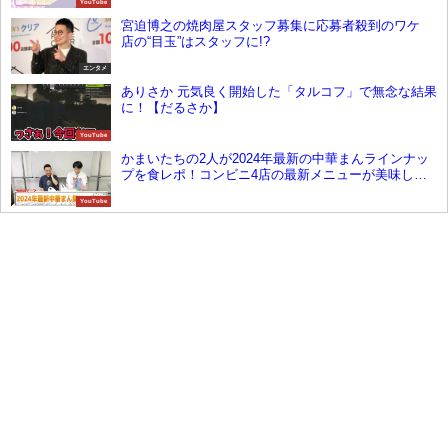
YouTube
宮迫博之の焼肉屋スタッフ募集に応募者殺到のワケ
店の“目玉”はスタッフに!?
エンタメ
ありさか 元気良く開始した「タルコフ」で無念な結果
に！【だるさか】
YouTube
かまいたちの2人が2024年最新の中華まんラインナッ
プを食レポ！コンビニ4店の最新メニューが美味しそ
う！
YouTube