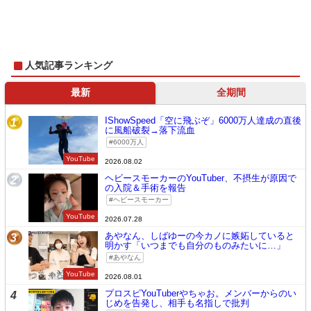
人気記事ランキング
最新
全期間
IShowSpeed「空に飛ぶぞ」6000万人達成の直後
1
に風船破裂→落下流血
6000万人
YouTube
2026.08.02
ヘビースモーカーのYouTuber、不摂生が原因で
2
の入院＆手術を報告
ヘビースモーカー
YouTube
2026.07.28
あやなん、しばゆーの今カノに嫉妬していると
3
明かす「いつまでも自分のものみたいに…」
あやなん
YouTube
2026.08.01
プロスピYouTuberやちゃお。メンバーからのい
4
じめを告発し、相手も名指しで批判