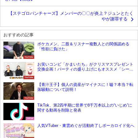
【ステゴロパンチャーズ】メンバーの〇〇が炎上？ジュンとたく
やが謝罪する
おすすめの記事
ポケカメン、二股＆リスナー複数人との関係認める
「性欲に負けた」
YouTube
お笑いコンビ「かまいたち」がクリスマスプレゼント
交換企画！パーティの盛り上げにもオススメ「シーク
レットサンタ」とは？！
YouTube
【青汁王子】個人の資産がマイナスに！嘘？本当？転
落騒動について説明！
YouTube
TikTok、第2四半期に世界で8千万本以上の“いじめ”に
関する動画を削除と発表
TikTok
人気VTuber・東雲めぐが活動終了しボーカロイド化へ