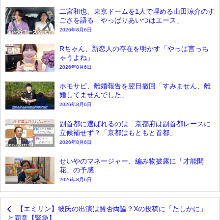
二宮和也、東京ドームを1人で埋める山田涼介のす
ごさを語る「やっぱりあいつはエース」
2026年8月6日
Rちゃん、新恋人の存在を明かす「やっぱ言っち
ゃうよね」
2026年8月6日
ホモサピ、離婚報告を翌日撤回「すみません、離
婚してませんでした」
2026年8月6日
副首都に選ばれるのは…京都府は副首都レースに
立候補せず？「京都はもともと首都」
2026年8月6日
せいやのマネージャー、編み物披露に「才能開
花」の予感
2026年8月6日
【エミリン】彼氏の出演は賛否両論？Xの投稿に「たしかに」
と同意【緊急】