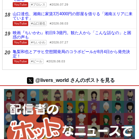
YouTube
プロレス
2026.07.29
山口達也、湘南に家賃3万4000円の部屋を借りる「湘南エリアに来
18
ています」
YouTube
山口達也
2026.08.03
映画『ちいかわ』初日9.3億円。観た人から「こんな話なの」と困
19
惑の声も
YouTube
ちいかわ
2026.07.27
亀梨和也とアサヒ空想開発局のコラボビールが8月4日から発売決
20
定！
YouTube
ビール
2026.08.03
@livers_world さんのポストを見る