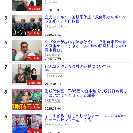
いじめ
YouTube
2026.08.01
全力マンキン、無期限休止「風俗系からギャン
5
ブル系へ」方向転換
全力マンキン
YouTube
2026.07.31
シバターが思わず泣きそうに…？朝倉未来vs青
6
木真也がエモすぎる「あの時の桜庭和志は今の
青木真也」
朝倉未来
YouTube
2026.07.23
ばんばんざいが今後の活動について報
7
告
YouTuber
YouTube
2026.08.01
形成外科医、TV特番で台本無視で収録打ち切り
8
「言い訳できません」と謝罪
北條元治
YouTube
2026.08.04
すごすぎる！はじめしゃちょー、ついに家の中
9
にゲームセンターをつくる
ゲームセンター
YouTube