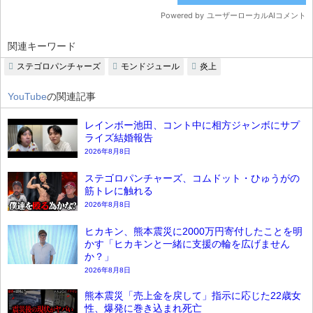
関連キーワード
ステゴロパンチャーズ
モンドジュール
炎上
YouTube
の関連記事
レインボー池田、コント中に相方ジャンボにサプ
ライズ結婚報告
2026年8月8日
ステゴロパンチャーズ、コムドット・ひゅうがの
筋トレに触れる
2026年8月8日
ヒカキン、熊本震災に2000万円寄付したことを明
かす「ヒカキンと一緒に支援の輪を広げません
か？」
2026年8月8日
熊本震災「売上金を戻して」指示に応じた22歳女
性、爆発に巻き込まれ死亡