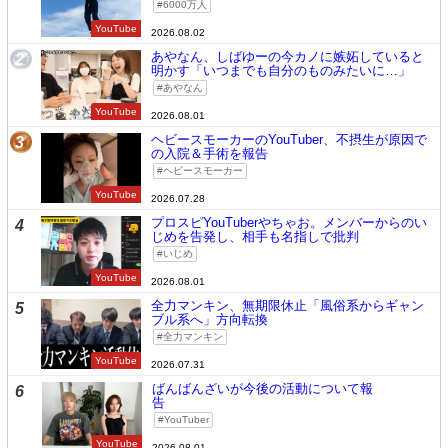
6000万人
YouTube
2026.08.02
あやなん、しばゆーの今カノに嫉妬していると
2
明かす「いつまでも自分のものみたいに…」
あやなん
YouTube
2026.08.01
ヘビースモーカーのYouTuber、不摂生が原因で
3
の入院＆手術を報告
ヘビースモーカー
YouTube
2026.07.28
プロスピYouTuberやちゃお。メンバーからのい
4
じめを告発し、相手も名指しで批判
いじめ
YouTube
2026.08.01
全力マンキン、無期限休止「風俗系からギャン
5
ブル系へ」方向転換
全力マンキン
YouTube
2026.07.31
ばんばんざいが今後の活動について報
6
告
YouTuber
YouTube
2026.08.01