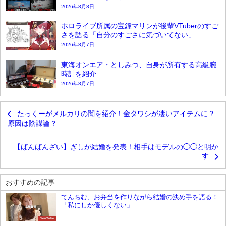
2026年8月8日
ホロライブ所属の宝鐘マリンが後輩VTuberのすご
さを語る「自分のすごさに気づいてない」
2026年8月7日
東海オンエア・としみつ、自身が所有する高級腕
時計を紹介
2026年8月7日
たっくーがメルカリの闇を紹介！金タワシが凄いアイテムに？
原因は陰謀論？
【ばんばんざい】ぎしが結婚を発表！相手はモデルの◯◯と明か
す
おすすめの記事
てんちむ、お弁当を作りながら結婚の決め手を語る！
「私にしか優しくない」
YouTube