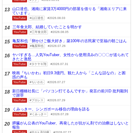
山口達也、湘南に家賃3万4000円の部屋を借りる「湘南エリアに来
13
ています」
YouTube
山口達也
2026.08.03
三年食太郎、結婚していたことを明かす
14
YouTube
三年食太郎
2026.08.05
亀梨和也「卵かけご飯大好き」築100年の古民家で至福の朝ごはん
15
YouTube
亀梨和也
2026.07.26
ヤバすぎる…人気YouTuber、女性から使用済みの〇〇〇が送られて
16
きたと激怒
YouTube
タケヤキ翔
2026.07.31
映画『ちいかわ』初日9.3億円。観た人から「こんな話なの」と困
17
惑の声も
YouTube
ちいかわ
2026.07.27
新日棚橋社長に「パソコン打てるんですか」発言の前川D 批判殺到
18
で謝罪
YouTube
プロレス
2026.07.29
くみっきー、シンガポール移住の理由を語る
19
YouTube
くみっきー
2026.07.28
膵臓がん公表のYouTuber、再発したが抗がん剤での治療はしないと
20
報告
YouTube
抗がん剤治療
2026.07.27