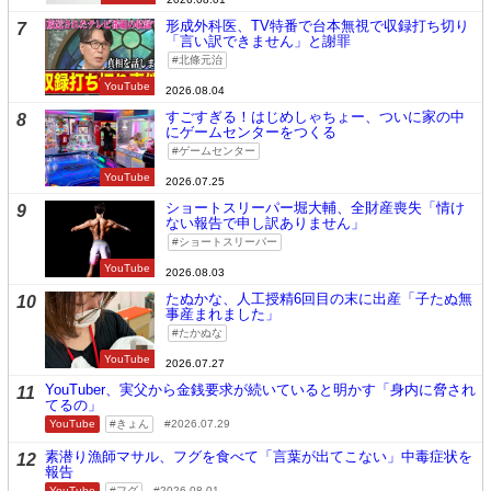
形成外科医、TV特番で台本無視で収録打ち切り
7
「言い訳できません」と謝罪
北條元治
YouTube
2026.08.04
すごすぎる！はじめしゃちょー、ついに家の中
8
にゲームセンターをつくる
ゲームセンター
YouTube
2026.07.25
ショートスリーパー堀大輔、全財産喪失「情け
9
ない報告で申し訳ありません」
ショートスリーパー
YouTube
2026.08.03
たぬかな、人工授精6回目の末に出産「子たぬ無
10
事産まれました」
たかぬな
YouTube
2026.07.27
YouTuber、実父から金銭要求が続いていると明かす「身内に脅され
11
てるの」
YouTube
きょん
2026.07.29
素潜り漁師マサル、フグを食べて「言葉が出てこない」中毒症状を
12
報告
YouTube
フグ
2026.08.01