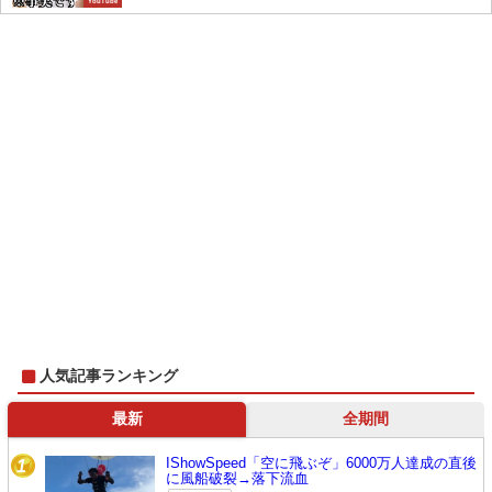
YouTube
人気記事ランキング
最新
全期間
IShowSpeed「空に飛ぶぞ」6000万人達成の直後
1
に風船破裂→落下流血