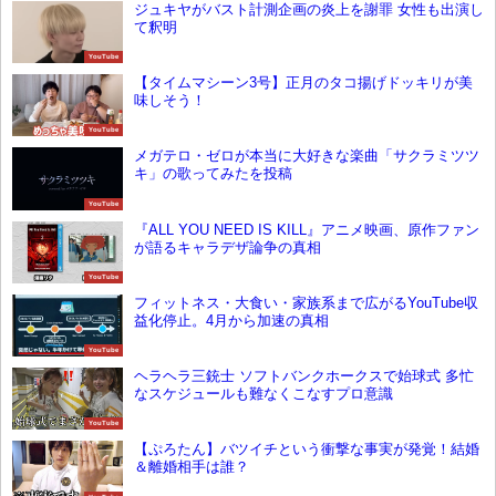
ジュキヤがバスト計測企画の炎上を謝罪 女性も出演し
て釈明
YouTube
【タイムマシーン3号】正月のタコ揚げドッキリが美
味しそう！
YouTube
メガテロ・ゼロが本当に大好きな楽曲「サクラミツツ
キ」の歌ってみたを投稿
YouTube
『ALL YOU NEED IS KILL』アニメ映画、原作ファン
が語るキャラデザ論争の真相
YouTube
フィットネス・大食い・家族系まで広がるYouTube収
益化停止。4月から加速の真相
YouTube
ヘラヘラ三銃士 ソフトバンクホークスで始球式 多忙
なスケジュールも難なくこなすプロ意識
YouTube
【ぷろたん】バツイチという衝撃な事実が発覚！結婚
＆離婚相手は誰？