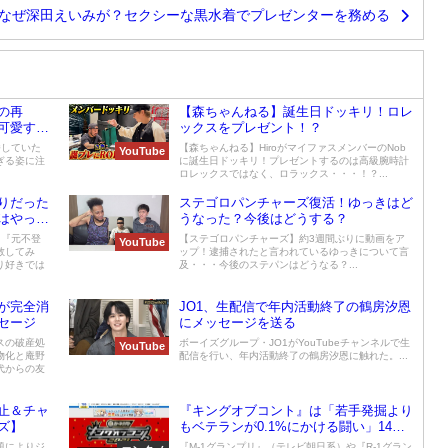
N2】なぜ深田えいみが？セクシーな黒水着でプレゼンターを務める
の再
【森ちゃんねる】誕生日ドッキリ！ロレ
可愛すぎ
ックスをプレゼント！？
番していた
【森ちゃんねる】HiroがマイファスメンバーのNob
YouTube
ぎる姿に注
に誕生日ドッキリ！プレゼントするのは高級腕時計
ロレックスではなく、ロラックス・・・！？...
りだった
ステゴロパンチャーズ復活！ゆっきはど
はやって
うなった？今後はどうする？
、『元不登
【ステゴロパンチャーズ】約3週間ぶりに動画をア
YouTube
教してみ
ップ！逮捕されたと言われているゆっきについて言
り好きでは
及・・・今後のステパンはどうなる？...
が完全消
JO1、生配信で年内活動終了の鶴房汐恩
セージ
にメッセージを送る
スの破産処
ボーイズグループ・JO1がYouTubeチャンネルで生
YouTube
物化と庵野
配信を行い、年内活動終了の鶴房汐恩に触れた。...
代からの友
止＆チャ
『キングオブコント』は「若手発掘より
ズ】
もベテランが0.1%にかける闘い」14年
目のルール改定で明確に?
題によりジ
『M-1グランプリ』（テレビ朝日系）や『R-1グラン