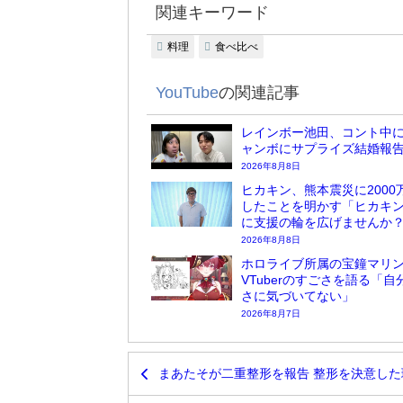
関連キーワード
料理
食べ比べ
YouTube
の関連記事
レインボー池田、コント中
ャンボにサプライズ結婚報
2026年8月8日
ヒカキン、熊本震災に2000
したことを明かす「ヒカキ
に支援の輪を広げませんか
2026年8月8日
ホロライブ所属の宝鐘マリ
VTuberのすごさを語る「自
さに気づいてない」
2026年8月7日
まあたそが二重整形を報告 整形を決意し