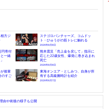
に相方ジ
ステゴロパンチャーズ、コムドッ
告
ト・ひゅうがの筋トレに触れる
2026年8月8日
万円寄付
熊本震災「売上金を戻して」指示に
ンと一緒
応じた22歳女性、爆発に巻き込まれ
？」
死亡
2026年8月8日
ンが後輩
東海オンエア・としみつ、自身が所
分のすご
有する高級腕時計を紹介
2026年8月7日
た理由や術後の様子も公開