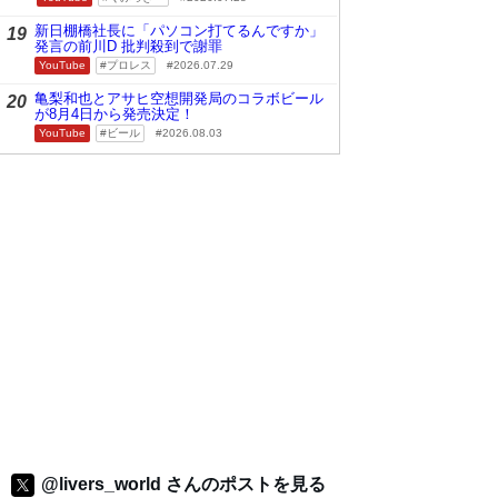
新日棚橋社長に「パソコン打てるんですか」
19
発言の前川D 批判殺到で謝罪
YouTube
プロレス
2026.07.29
亀梨和也とアサヒ空想開発局のコラボビール
20
が8月4日から発売決定！
YouTube
ビール
2026.08.03
@livers_world さんのポストを見る