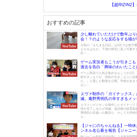
【超RIZI
おすすめの記事
少し離れていただけで数年ぶり
会！？のような反応をする猫が
る
今回の『もちまる日記』は2匹でお留守
YouTube
もち＆はなが、下僕の帰宅に喜ぶ可愛す
目！...
ゲーム実況者もこうが引きこも
過去を告白「興味のわいたこと
みる」とエールを送る
ゲーム実況で人気を集めるもこうが1日
YouTube
校引きこもりが、現役の引きこもりに説
た。』と題した動画を公開。学校があま
ない...
エヴァ制作の「ガイナックス」
滅。庵野秀明氏の辛すぎるメッ
エヴァンゲリオンを制作したガイナック
YouTube
理が完了し法人が消滅。成功後の経営私
秀明氏の支援への裏切り、そして大学時
人...
【ジャにのちゃんねる】一時休
ンネル名公募を報告【ジャニー
故ジャニー喜多川元社長による性加害問