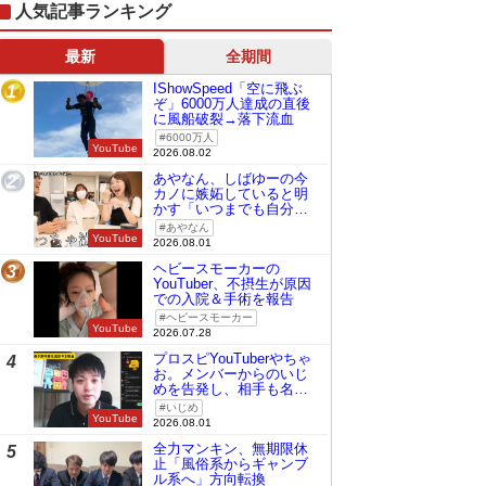
人気記事ランキング
最新
全期間
IShowSpeed「空に飛ぶ
1
ぞ」6000万人達成の直後
に風船破裂→落下流血
6000万人
YouTube
2026.08.02
あやなん、しばゆーの今
2
カノに嫉妬していると明
かす「いつまでも自分の
ものみたいに…」
あやなん
YouTube
2026.08.01
ヘビースモーカーの
3
YouTuber、不摂生が原因
での入院＆手術を報告
ヘビースモーカー
YouTube
2026.07.28
プロスピYouTuberやちゃ
4
お。メンバーからのいじ
めを告発し、相手も名指
しで批判
いじめ
YouTube
2026.08.01
全力マンキン、無期限休
5
止「風俗系からギャンブ
ル系へ」方向転換