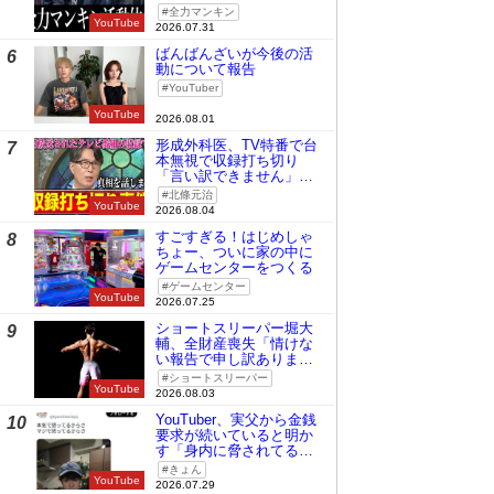
全力マンキン
YouTube
2026.07.31
ばんばんざいが今後の活
6
動について報告
YouTuber
YouTube
2026.08.01
形成外科医、TV特番で台
7
本無視で収録打ち切り
「言い訳できません」と
謝罪
北條元治
YouTube
2026.08.04
すごすぎる！はじめしゃ
8
ちょー、ついに家の中に
ゲームセンターをつくる
ゲームセンター
YouTube
2026.07.25
ショートスリーパー堀大
9
輔、全財産喪失「情けな
い報告で申し訳ありませ
ん」
ショートスリーパー
YouTube
2026.08.03
YouTuber、実父から金銭
10
要求が続いていると明か
す「身内に脅されてる
の」
きょん
YouTube
2026.07.29