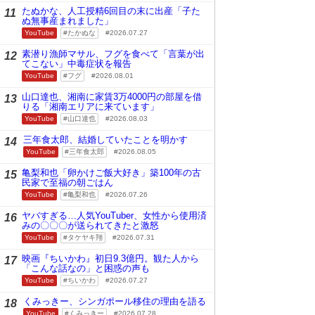
たぬかな、人工授精6回目の末に出産「子た
11
ぬ無事産まれました」
YouTube
たかぬな
2026.07.27
素潜り漁師マサル、フグを食べて「言葉が出
12
てこない」中毒症状を報告
YouTube
フグ
2026.08.01
山口達也、湘南に家賃3万4000円の部屋を借
13
りる「湘南エリアに来ています」
YouTube
山口達也
2026.08.03
三年食太郎、結婚していたことを明かす
14
YouTube
三年食太郎
2026.08.05
亀梨和也「卵かけご飯大好き」築100年の古
15
民家で至福の朝ごはん
YouTube
亀梨和也
2026.07.26
ヤバすぎる…人気YouTuber、女性から使用済
16
みの〇〇〇が送られてきたと激怒
YouTube
タケヤキ翔
2026.07.31
映画『ちいかわ』初日9.3億円。観た人から
17
「こんな話なの」と困惑の声も
YouTube
ちいかわ
2026.07.27
くみっきー、シンガポール移住の理由を語る
18
YouTube
くみっきー
2026.07.28