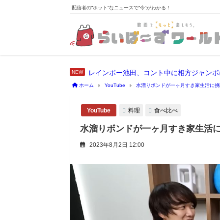
配信者の“ホット”なニュースで“今”がわかる！
レインボー池田、コント中に相方ジャンボ
ホーム
YouTube
水溜りボンドが一ヶ月すき家生活に挑
料理
食べ比べ
YouTube
水溜りボンドが一ヶ月すき家生活
2023年8月2日 12:00