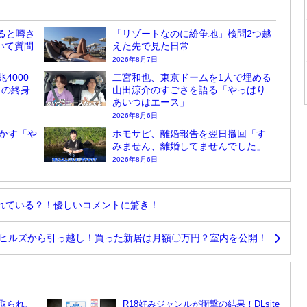
ると噂さ
「リゾートなのに紛争地」検問2つ越
ついて質問
えた先で見た日常
2026年8月7日
4000
二宮和也、東京ドームを1人で埋める
しの終身
山田涼介のすごさを語る「やっぱり
あいつはエース」
2026年8月6日
かす「や
ホモサピ、離婚報告を翌日撤回「す
みません、離婚してませんでした」
2026年8月6日
れている？！優しいコメントに驚き！
ヒルズから引っ越し！買った新居は月額〇万円？室内を公開！
っ取られ、
R18好みジャンルが衝撃の結果！DLsite