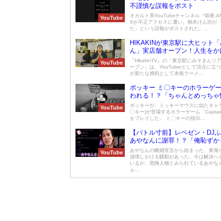
不謹慎な誤報をポスト
オカルト系YouTubeチャンネル『暗夜-AN
YouTube
Xが不正アクセスに遭い、桐木けん坊が
た」という誤報がポストされた。...
HIKAKINが東京駅に大ヒット
ん」実店舗オープン！人生をか
が誕生
『HikakinTV』の「東京駅にみそきんリ
YouTube
ープン」は、YouTuberとして頂点に立つH
が新たな挑戦として本格ラーメ...
ポッキー ミ〇キーのホラーゲ
われる！？「ちゃんとめっちゃ
ポッキーが、ミッキーマウスに似たキャラ
YouTube
〇キー)が登場するホラーゲーム「Captain W
をプレイした。 ミ〇キーの指示...
【バトル寸前】レペゼン・DJ
あやなんに謝罪！？「俺恥ずか
あやなんの離婚宣言から始まった、東海
YouTube
崩壊しかける騒動があった。今は解決へ
いるが、危険人物とみられているあやなん
ぉ...