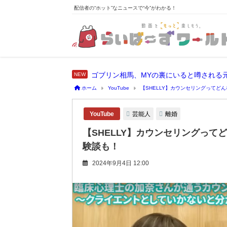
配信者の“ホット”なニュースで“今”がわかる！
ゴブリン相馬、MYの裏にいると噂される元Y
ホーム
YouTube
【SHELLY】カウンセリングってど
芸能人
離婚
YouTube
【SHELLY】カウンセリングって
験談も！
2024年9月4日 12:00