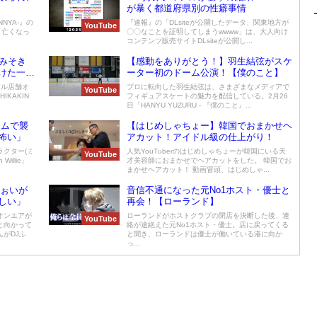
が暴く都道府県別の性癖事情
NYA-』の
『速報』の「DLsiteが公開したデータ、関東地方が
YouTube
「亡くなっ
〇〇なことを証明してしまうwwww」は、大人向け
コンテンツ販売サイトDLsiteが公開し...
「みそき
【感動をありがとう！】羽生結弦がスケ
けた一杯
ーター初のドーム公演！【僕のこと】
アル店舗オ
プロに転向した羽生結弦は、さまざまなメディアで
YouTube
IKAKIN
フィギュアスケートの魅力を配信している。2月26
日「HANYU YUZURU - 『僕のこと』...
ームで襲
【はじめしゃちょー】韓国でおまかせヘ
怖い」
アカット！アイドル級の仕上がり！
クター(ミ
人気YouTuberのはじめしゃちょーが韓国にいる天
YouTube
illie」
才美容師におまかせでヘアカットをした。 韓国でお
まかせヘアカット！ 動画冒頭、はじめしゃ...
ふぉいが
音信不通になった元No1ホスト・優士と
しい」
再会！【ローランド】
オンエアが
ローランドがホストクラブの閉店を決断した後、連
YouTube
と向かって
絡が途絶えた元No1ホスト・優士。店に戻ってくる
がDJふ
と聞き、ローランドは優士が働いている港に向か
っ...