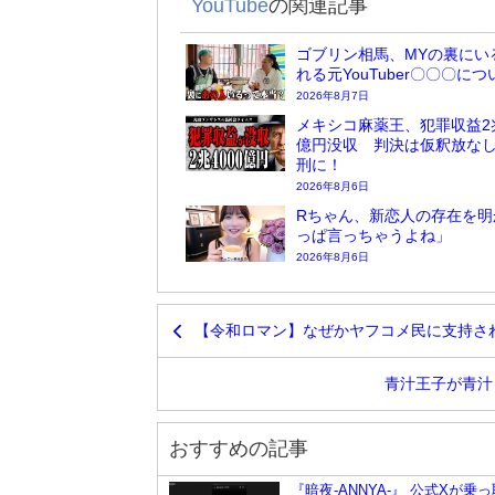
YouTube
の関連記事
ゴブリン相馬、MYの裏にい
れる元YouTuber〇〇〇に
2026年8月7日
メキシコ麻薬王、犯罪収益2兆
億円没収 判決は仮釈放な
刑に！
2026年8月6日
Rちゃん、新恋人の存在を明
っぱ言っちゃうよね」
2026年8月6日
【令和ロマン】なぜかヤフコメ民に支持さ
青汁王子が青汁
おすすめの記事
『暗夜-ANNYA-』 公式Xが乗