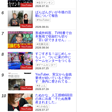
全力マンキン
YouTube
2026.07.31
ばんばんざいが今後の活
6
動について報告
YouTuber
YouTube
2026.08.01
形成外科医、TV特番で台
7
本無視で収録打ち切り
「言い訳できません」と
謝罪
北條元治
YouTube
2026.08.04
すごすぎる！はじめしゃ
8
ちょー、ついに家の中に
ゲームセンターをつくる
ゲームセンター
YouTube
2026.07.25
YouTuber、実父から金銭
9
要求が続いていると明か
す「身内に脅されてる
の」
きょん
YouTube
2026.07.29
たぬかな、人工授精6回目
10
の末に出産「子たぬ無事
産まれました」
たかぬな
YouTube
2026.07.27