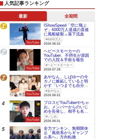
人気記事ランキング
最新
全期間
IShowSpeed「空に飛ぶ
1
ぞ」6000万人達成の直後
に風船破裂→落下流血
6000万人
YouTube
2026.08.02
ヘビースモーカーの
2
YouTuber、不摂生が原因
での入院＆手術を報告
ヘビースモーカー
YouTube
2026.07.28
あやなん、しばゆーの今
3
カノに嫉妬していると明
かす「いつまでも自分の
ものみたいに…」
あやなん
YouTube
2026.08.01
プロスピYouTuberやちゃ
4
お。メンバーからのいじ
めを告発し、相手も名指
しで批判
いじめ
YouTube
2026.08.01
全力マンキン、無期限休
5
止「風俗系からギャンブ
ル系へ」方向転換