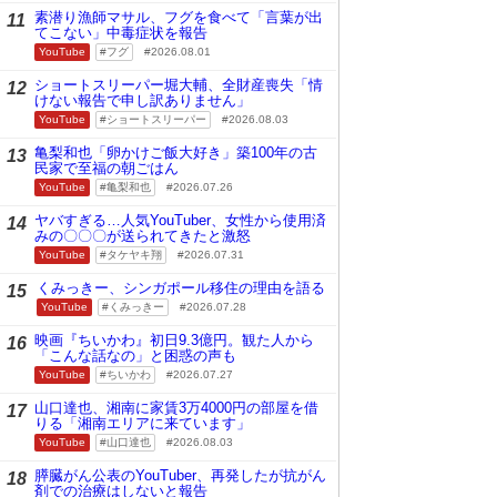
素潜り漁師マサル、フグを食べて「言葉が出
11
てこない」中毒症状を報告
YouTube
フグ
2026.08.01
ショートスリーパー堀大輔、全財産喪失「情
12
けない報告で申し訳ありません」
YouTube
ショートスリーパー
2026.08.03
亀梨和也「卵かけご飯大好き」築100年の古
13
民家で至福の朝ごはん
YouTube
亀梨和也
2026.07.26
ヤバすぎる…人気YouTuber、女性から使用済
14
みの〇〇〇が送られてきたと激怒
YouTube
タケヤキ翔
2026.07.31
くみっきー、シンガポール移住の理由を語る
15
YouTube
くみっきー
2026.07.28
映画『ちいかわ』初日9.3億円。観た人から
16
「こんな話なの」と困惑の声も
YouTube
ちいかわ
2026.07.27
山口達也、湘南に家賃3万4000円の部屋を借
17
りる「湘南エリアに来ています」
YouTube
山口達也
2026.08.03
膵臓がん公表のYouTuber、再発したが抗がん
18
剤での治療はしないと報告