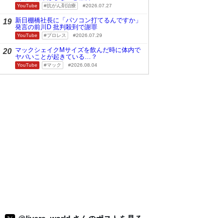
YouTube
抗がん剤治療
2026.07.27
新日棚橋社長に「パソコン打てるんですか」
19
発言の前川D 批判殺到で謝罪
YouTube
プロレス
2026.07.29
マックシェイクMサイズを飲んだ時に体内で
20
ヤバいことが起きている…？
YouTube
マック
2026.08.04