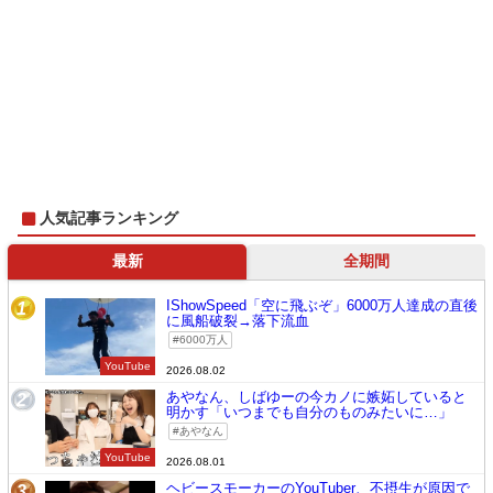
人気記事ランキング
最新
全期間
IShowSpeed「空に飛ぶぞ」6000万人達成の直後
1
に風船破裂→落下流血
6000万人
YouTube
2026.08.02
あやなん、しばゆーの今カノに嫉妬していると
2
明かす「いつまでも自分のものみたいに…」
あやなん
YouTube
2026.08.01
ヘビースモーカーのYouTuber、不摂生が原因で
3