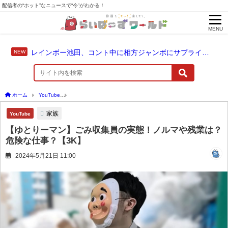
配信者の“ホット”なニュースで“今”がわかる！
MENU
レインボー池田、コント中に相方ジャンボにサプライズ結婚報告
ホーム
YouTube
【ゆとりーマン】ごみ収集員の実態！ノルマや残業は？危険な仕事？
家族
YouTube
【ゆとりーマン】ごみ収集員の実態！ノルマや残業は？
危険な仕事？【3K】
2024年5月21日 11:00