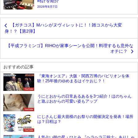
時計を紹介
2026年8月7日
【ガチコス】Mハシがヌヴィレットに！！雑コスから大変
身！？【第2弾】
【平成フラミンゴ】RIHOが家事シーンを公開！料理するも意外な
オチに？
おすすめの記事
『東海オンエア』大阪・関西万博のパビリオンを体
験！25年後のゆめまるはイケおじ？！
YouTube
うにとおからの日常あるあるを3つ紹介！ほのちゃん
と遊ぶおからの可愛い姿もアップ
YouTube
にじさんじ最大規模のお祭りの開催決定を発表！場所
は？日程は？
YouTube
人気占い師の星・ひとみ 『ヘラヘラ三銃士』ありしゃ