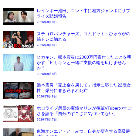
レインボー池田、コント中に相方ジャンボにサプ
ライズ結婚報告
2026年8月8日
ステゴロパンチャーズ、コムドット・ひゅうがの
筋トレに触れる
2026年8月8日
ヒカキン、熊本震災に2000万円寄付したことを明
かす「ヒカキンと一緒に支援の輪を広げません
か？」
2026年8月8日
熊本震災「売上金を戻して」指示に応じた22歳女
性、爆発に巻き込まれ死亡
2026年8月8日
ホロライブ所属の宝鐘マリンが後輩VTuberのすご
さを語る「自分のすごさに気づいてない」
2026年8月7日
東海オンエア・としみつ、自身が所有する高級腕