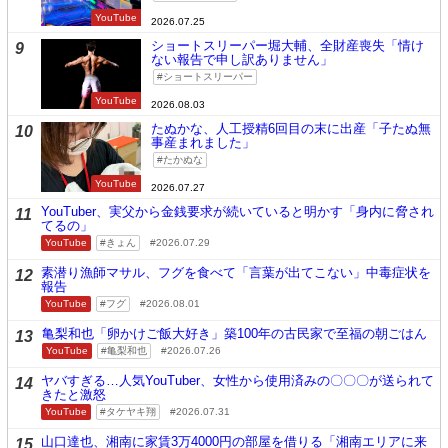
YouTube
2026.07.25
ショートスリーパー堀大輔、全財産喪失「情け
9
ない報告で申し訳ありません」
ショートスリーパー
YouTube
2026.08.03
たぬかな、人工授精6回目の末に出産「子たぬ無
10
事産まれました」
たかぬな
YouTube
2026.07.27
YouTuber、実父から金銭要求が続いていると明かす「身内に脅され
11
てるの」
YouTube
きょん
2026.07.29
素潜り漁師マサル、フグを食べて「言葉が出てこない」中毒症状を
12
報告
YouTube
フグ
2026.08.01
亀梨和也「卵かけご飯大好き」築100年の古民家で至福の朝ごはん
13
YouTube
亀梨和也
2026.07.26
ヤバすぎる…人気YouTuber、女性から使用済みの〇〇〇が送られて
14
きたと激怒
YouTube
タケヤキ翔
2026.07.31
山口達也、湘南に家賃3万4000円の部屋を借りる「湘南エリアに来
15