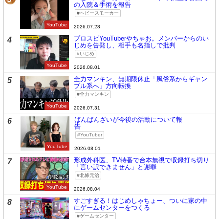
の入院＆手術を報告
ヘビースモーカー
YouTube
2026.07.28
プロスピYouTuberやちゃお。メンバーからのい
4
じめを告発し、相手も名指しで批判
いじめ
YouTube
2026.08.01
全力マンキン、無期限休止「風俗系からギャン
5
ブル系へ」方向転換
全力マンキン
YouTube
2026.07.31
ばんばんざいが今後の活動について報
6
告
YouTuber
YouTube
2026.08.01
形成外科医、TV特番で台本無視で収録打ち切り
7
「言い訳できません」と謝罪
北條元治
YouTube
2026.08.04
すごすぎる！はじめしゃちょー、ついに家の中
8
にゲームセンターをつくる
ゲームセンター