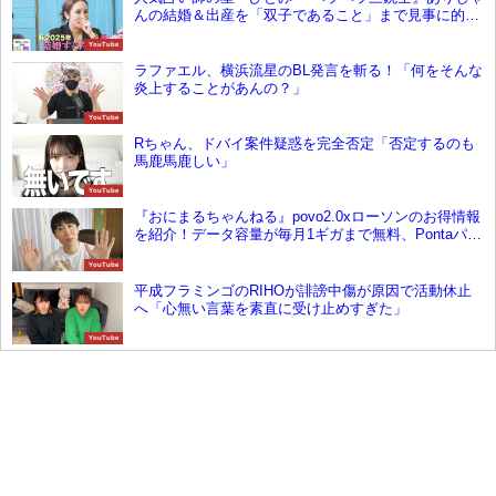
んの結婚＆出産を「双子であること」まで見事に的
中！
YouTube
ラファエル、横浜流星のBL発言を斬る！「何をそんな
炎上することがあんの？」
YouTube
Rちゃん、ドバイ案件疑惑を完全否定「否定するのも
馬鹿馬鹿しい」
YouTube
『おにまるちゃんねる』povo2.0xローソンのお得情報
を紹介！データ容量が毎月1ギガまで無料、Pontaパス
入会でもお得に！
YouTube
平成フラミンゴのRIHOが誹謗中傷が原因で活動休止
へ「心無い言葉を素直に受け止めすぎた」
YouTube