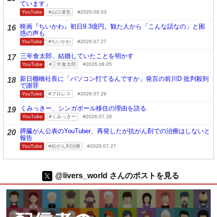
ています」
YouTube
山口達也
2026.08.03
映画『ちいかわ』初日9.3億円。観た人から「こんな話なの」と困
16
惑の声も
YouTube
ちいかわ
2026.07.27
三年食太郎、結婚していたことを明かす
17
YouTube
三年食太郎
2026.08.05
新日棚橋社長に「パソコン打てるんですか」発言の前川D 批判殺到
18
で謝罪
YouTube
プロレス
2026.07.29
くみっきー、シンガポール移住の理由を語る
19
YouTube
くみっきー
2026.07.28
膵臓がん公表のYouTuber、再発したが抗がん剤での治療はしないと
20
報告
YouTube
抗がん剤治療
2026.07.27
@livers_world さんのポストを見る