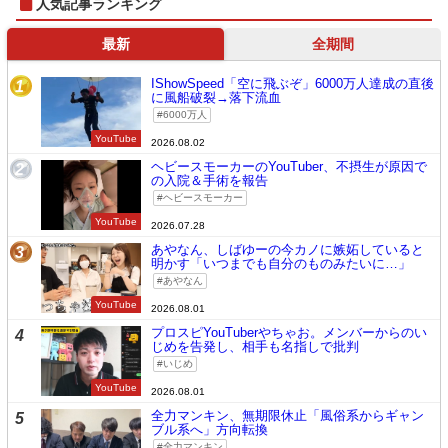
人気記事ランキング
最新
全期間
IShowSpeed「空に飛ぶぞ」6000万人達成の直後
1
に風船破裂→落下流血
6000万人
YouTube
2026.08.02
ヘビースモーカーのYouTuber、不摂生が原因で
2
の入院＆手術を報告
ヘビースモーカー
YouTube
2026.07.28
あやなん、しばゆーの今カノに嫉妬していると
3
明かす「いつまでも自分のものみたいに…」
あやなん
YouTube
2026.08.01
プロスピYouTuberやちゃお。メンバーからのい
4
じめを告発し、相手も名指しで批判
いじめ
YouTube
2026.08.01
全力マンキン、無期限休止「風俗系からギャン
5
ブル系へ」方向転換
全力マンキン