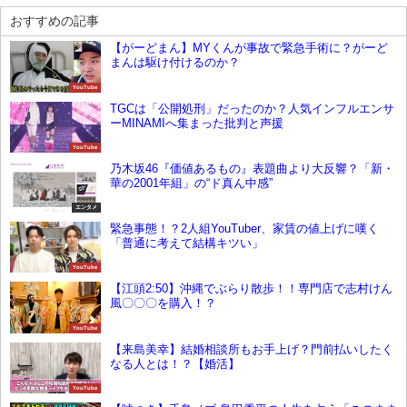
おすすめの記事
【がーどまん】MYくんが事故で緊急手術に？がーど
まんは駆け付けるのか？
YouTube
TGCは「公開処刑」だったのか？人気インフルエンサ
ーMINAMIへ集まった批判と声援
YouTube
乃木坂46『価値あるもの』表題曲より大反響？「新・
華の2001年組」の“ド真ん中感”
エンタメ
緊急事態！？2人組YouTuber、家賃の値上げに嘆く
「普通に考えて結構キツい」
YouTube
【江頭2:50】沖縄でぶらり散歩！！専門店で志村けん
風〇〇〇を購入！？
YouTube
【来島美幸】結婚相談所もお手上げ？門前払いしたく
なる人とは！？【婚活】
YouTube