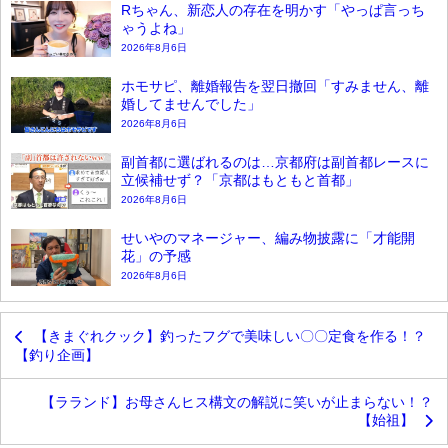
Rちゃん、新恋人の存在を明かす「やっぱ言っち
ゃうよね」
2026年8月6日
ホモサピ、離婚報告を翌日撤回「すみません、離
婚してませんでした」
2026年8月6日
副首都に選ばれるのは…京都府は副首都レースに
立候補せず？「京都はもともと首都」
2026年8月6日
せいやのマネージャー、編み物披露に「才能開
花」の予感
2026年8月6日
【きまぐれクック】釣ったフグで美味しい〇〇定食を作る！？
【釣り企画】
【ラランド】お母さんヒス構文の解説に笑いが止まらない！？
【始祖】