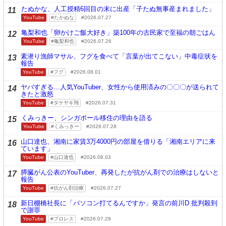
たぬかな、人工授精6回目の末に出産「子たぬ無事産まれました」
11
YouTube
たかぬな
2026.07.27
亀梨和也「卵かけご飯大好き」築100年の古民家で至福の朝ごはん
12
YouTube
亀梨和也
2026.07.26
素潜り漁師マサル、フグを食べて「言葉が出てこない」中毒症状を
13
報告
YouTube
フグ
2026.08.01
ヤバすぎる…人気YouTuber、女性から使用済みの〇〇〇が送られて
14
きたと激怒
YouTube
タケヤキ翔
2026.07.31
くみっきー、シンガポール移住の理由を語る
15
YouTube
くみっきー
2026.07.28
山口達也、湘南に家賃3万4000円の部屋を借りる「湘南エリアに来
16
ています」
YouTube
山口達也
2026.08.03
膵臓がん公表のYouTuber、再発したが抗がん剤での治療はしないと
17
報告
YouTube
抗がん剤治療
2026.07.27
新日棚橋社長に「パソコン打てるんですか」発言の前川D 批判殺到
18
で謝罪
YouTube
プロレス
2026.07.29