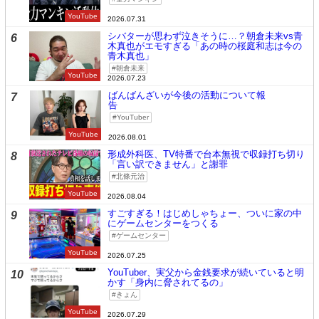
YouTube
2026.07.31
シバターが思わず泣きそうに…？朝倉未来vs青
6
木真也がエモすぎる「あの時の桜庭和志は今の
青木真也」
朝倉未来
YouTube
2026.07.23
ばんばんざいが今後の活動について報
7
告
YouTuber
YouTube
2026.08.01
形成外科医、TV特番で台本無視で収録打ち切り
8
「言い訳できません」と謝罪
北條元治
YouTube
2026.08.04
すごすぎる！はじめしゃちょー、ついに家の中
9
にゲームセンターをつくる
ゲームセンター
YouTube
2026.07.25
YouTuber、実父から金銭要求が続いていると明
10
かす「身内に脅されてるの」
きょん
YouTube
2026.07.29