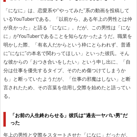
「になに」は、恋愛系や"やってみた"系の動画を投稿して
いるYouTuberである。「以前から、ある年上の男性とは仲
が良かった」と語る「になに」。だが、この男性は「にな
に」がYouTuberであることを知らなかったようだ。職業を
明かした際、「有名人だからという枠にとらわれず、普通
に"になに"の本名で関わってほしい」といった彼氏。そん
な彼からの「おつき合いをしたい」という申し出に、「自
分は仕事を優先するタイプ、そのため傷つけてしまうか
も」と断っていたようだが、「仕事の邪魔はしない」と断
言されたため、その言葉を信用し交際を始めたと語ってい
る。
「お前の人生終わらせる」彼氏は"過去一ヤバい男"だ
った
年上の男性と交際をスタートさせた「になに」だったが、