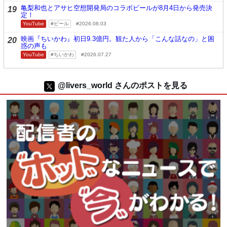
亀梨和也とアサヒ空想開発局のコラボビールが8月4日から発売決
19
定！
YouTube
ビール
2026.08.03
映画『ちいかわ』初日9.3億円。観た人から「こんな話なの」と困
20
惑の声も
YouTube
ちいかわ
2026.07.27
@livers_world さんのポストを見る