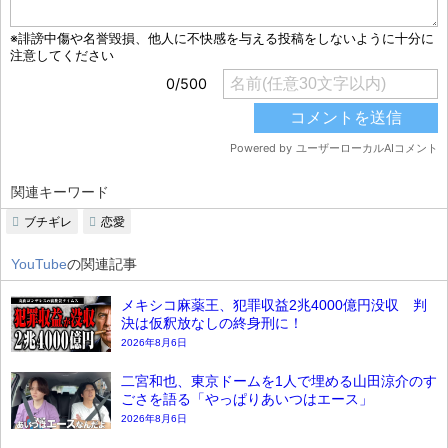
関連キーワード
ブチギレ
恋愛
YouTube
の関連記事
メキシコ麻薬王、犯罪収益2兆4000億円没収 判
決は仮釈放なしの終身刑に！
2026年8月6日
二宮和也、東京ドームを1人で埋める山田涼介のす
ごさを語る「やっぱりあいつはエース」
2026年8月6日