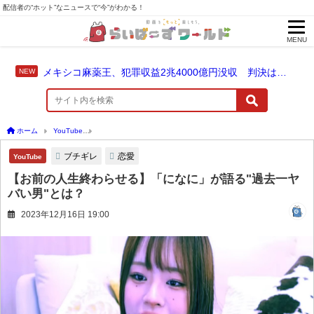
配信者の“ホット”なニュースで“今”がわかる！
MENU
メキシコ麻薬王、犯罪収益2兆4000億円没収 判決は仮釈放なしの終身刑に！
ホーム
YouTube
【お前の人生終わらせる】「になに」が語る"過去一ヤバい男"とは？
ブチギレ
恋愛
YouTube
【お前の人生終わらせる】「になに」が語る"過去一ヤ
バい男"とは？
2023年12月16日 19:00