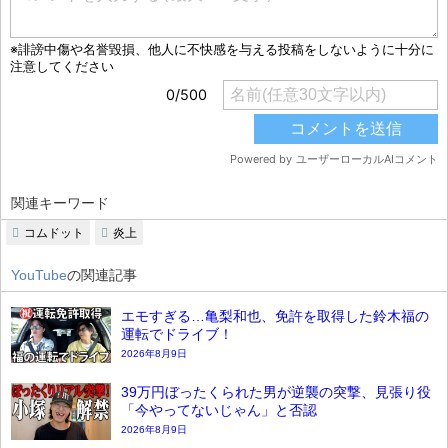
関連キーワード
コムドット
炎上
YouTube
の関連記事
エモすぎる…亀梨和也、免許を取得した鈴木福の
運転でドライブ！
2026年8月9日
39万円ぼったくられた男が逆襲の突撃、見張り役
「今やってないじゃん」と否認
2026年8月9日