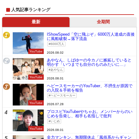
人気記事ランキング
最新
全期間
IShowSpeed「空に飛ぶぞ」6000万人達成の直後
1
に風船破裂→落下流血
6000万人
YouTube
2026.08.02
あやなん、しばゆーの今カノに嫉妬していると
2
明かす「いつまでも自分のものみたいに…」
あやなん
YouTube
2026.08.01
ヘビースモーカーのYouTuber、不摂生が原因で
3
の入院＆手術を報告
ヘビースモーカー
YouTube
2026.07.28
プロスピYouTuberやちゃお。メンバーからのい
4
じめを告発し、相手も名指しで批判
いじめ
YouTube
2026.08.01
全力マンキン、無期限休止「風俗系からギャン
5