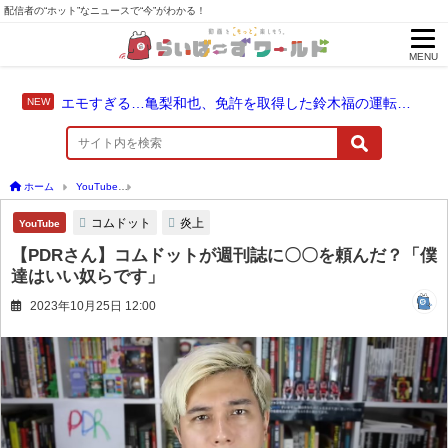
配信者の“ホット”なニュースで“今”がわかる！
MENU
エモすぎる…亀梨和也、免許を取得した鈴木福の運転でドライブ！
ホーム
YouTube
【PDRさん】コムドットが週刊誌に〇〇を頼んだ？「僕達はいい奴
コムドット
炎上
YouTube
【PDRさん】コムドットが週刊誌に〇〇を頼んだ？「僕
達はいい奴らです」
2023年10月25日 12:00