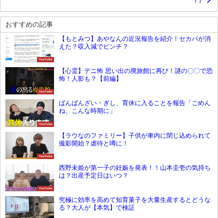
おすすめの記事
【もとみつ】あやなんの近況報告を紹介！セカパが消
えた？収入減でピンチ？
YouTube
【心霊】デニ怖 思い出の廃旅館に再び！謎の〇〇で恐
怖！人影も？【前編】
YouTube
ばんばんざい・ぎし、育休に入ることを報告「ごめん
ね、こんな時期に」
YouTube
【ラウなのファミリー】子供が車内に閉じ込められて
撮影開始？虐待と噂に！
YouTube
西野未姫が第一子の妊娠を発表！！山本圭壱の気持ち
は？出産予定日はいつ？
YouTube
究極に効率を高めて知育菓子を大量生産するとどうな
る？大人が【本気】で検証