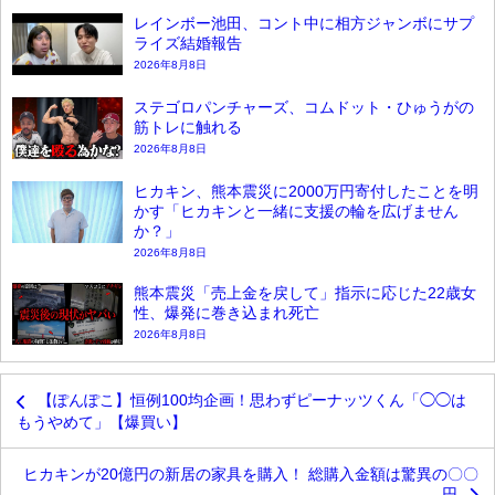
レインボー池田、コント中に相方ジャンボにサプ
ライズ結婚報告
2026年8月8日
ステゴロパンチャーズ、コムドット・ひゅうがの
筋トレに触れる
2026年8月8日
ヒカキン、熊本震災に2000万円寄付したことを明
かす「ヒカキンと一緒に支援の輪を広げません
か？」
2026年8月8日
熊本震災「売上金を戻して」指示に応じた22歳女
性、爆発に巻き込まれ死亡
2026年8月8日
【ぽんぽこ】恒例100均企画！思わずピーナッツくん「◯◯は
もうやめて」【爆買い】
ヒカキンが20億円の新居の家具を購入！ 総購入金額は驚異の〇〇
円