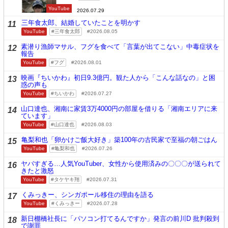
YouTube
2026.07.29
三年食太郎、結婚していたことを明かす
11
YouTube
三年食太郎
2026.08.05
素潜り漁師マサル、フグを食べて「言葉が出てこない」中毒症状を
12
報告
YouTube
フグ
2026.08.01
映画『ちいかわ』初日9.3億円。観た人から「こんな話なの」と困
13
惑の声も
YouTube
ちいかわ
2026.07.27
山口達也、湘南に家賃3万4000円の部屋を借りる「湘南エリアに来
14
ています」
YouTube
山口達也
2026.08.03
亀梨和也「卵かけご飯大好き」築100年の古民家で至福の朝ごはん
15
YouTube
亀梨和也
2026.07.26
ヤバすぎる…人気YouTuber、女性から使用済みの〇〇〇が送られて
16
きたと激怒
YouTube
タケヤキ翔
2026.07.31
くみっきー、シンガポール移住の理由を語る
17
YouTube
くみっきー
2026.07.28
新日棚橋社長に「パソコン打てるんですか」発言の前川D 批判殺到
18
で謝罪