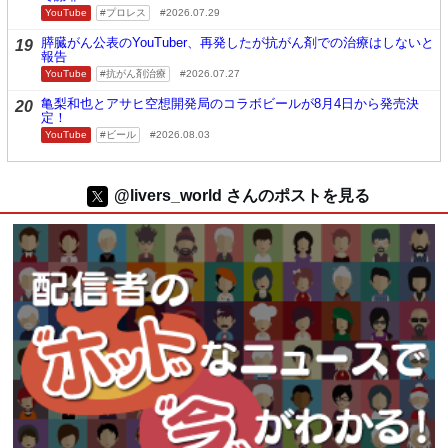
YouTube
プロレス
2026.07.29
膵臓がん公表のYouTuber、再発したが抗がん剤での治療はしないと
19
報告
YouTube
抗がん剤治療
2026.07.27
亀梨和也とアサヒ空想開発局のコラボビールが8月4日から発売決
20
定！
YouTube
ビール
2026.08.03
@livers_world さんのポストを見る