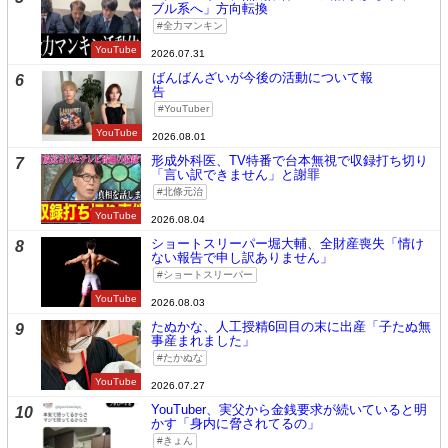
ブル系へ」方向転換
全力マンキン
YouTube
2026.07.31
ばんばんざいが今後の活動について報
6
告
YouTuber
YouTube
2026.08.01
形成外科医、TV特番で台本無視で収録打ち切り
7
「言い訳できません」と謝罪
北條元治
YouTube
2026.08.04
ショートスリーパー堀大輔、全財産喪失「情け
8
ない報告で申し訳ありません」
ショートスリーパー
YouTube
2026.08.03
たぬかな、人工授精6回目の末に出産「子たぬ無
9
事産まれました」
たかぬな
YouTube
2026.07.27
YouTuber、実父から金銭要求が続いていると明
10
かす「身内に脅されてるの」
きょん