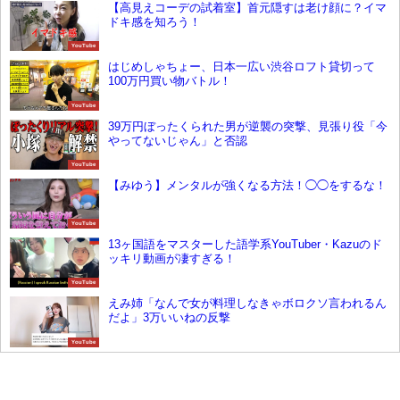
【高見えコーデの試着室】首元隠すは老け顔に？イマ
ドキ感を知ろう！
YouTube
はじめしゃちょー、日本一広い渋谷ロフト貸切って
100万円買い物バトル！
YouTube
39万円ぼったくられた男が逆襲の突撃、見張り役「今
やってないじゃん」と否認
YouTube
【みゆう】メンタルが強くなる方法！◯◯をするな！
YouTube
13ヶ国語をマスターした語学系YouTuber・Kazuのド
ッキリ動画が凄すぎる！
YouTube
えみ姉「なんで女が料理しなきゃボロクソ言われるん
だよ」3万いいねの反撃
YouTube