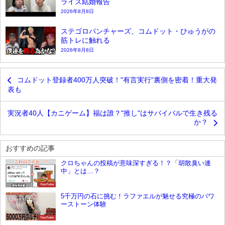
ライズ結婚報告
2026年8月8日
ステゴロパンチャーズ、コムドット・ひゅうがの
筋トレに触れる
2026年8月8日
コムドット登録者400万人突破！"有言実行"裏側を密着！重大発
表も
実況者40人【カニゲーム】福は誰？"推し"はサバイバルで生き残る
か？
おすすめの記事
クロちゃんの投稿が意味深すぎる！？「胡散臭い連
中」とは…？
YouTube
5千万円の石に挑む！ラファエルが魅せる究極のパワ
ーストーン体験
YouTube