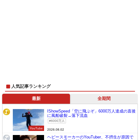
人気記事ランキング
最新
全期間
IShowSpeed「空に飛ぶぞ」6000万人達成の直後
1
に風船破裂→落下流血
6000万人
YouTube
2026.08.02
ヘビースモーカーのYouTuber、不摂生が原因で
2