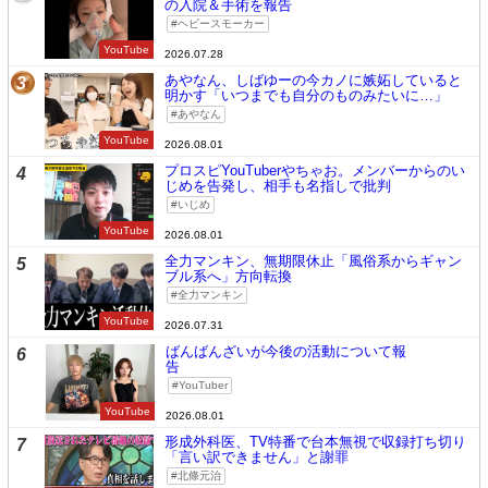
の入院＆手術を報告
ヘビースモーカー
YouTube
2026.07.28
あやなん、しばゆーの今カノに嫉妬していると
3
明かす「いつまでも自分のものみたいに…」
あやなん
YouTube
2026.08.01
プロスピYouTuberやちゃお。メンバーからのい
4
じめを告発し、相手も名指しで批判
いじめ
YouTube
2026.08.01
全力マンキン、無期限休止「風俗系からギャン
5
ブル系へ」方向転換
全力マンキン
YouTube
2026.07.31
ばんばんざいが今後の活動について報
6
告
YouTuber
YouTube
2026.08.01
形成外科医、TV特番で台本無視で収録打ち切り
7
「言い訳できません」と謝罪
北條元治