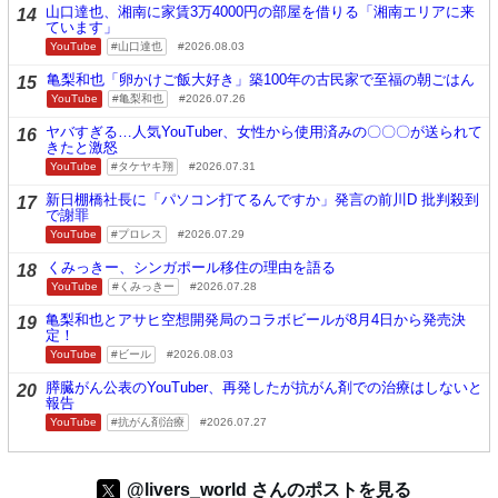
山口達也、湘南に家賃3万4000円の部屋を借りる「湘南エリアに来
14
ています」
YouTube
山口達也
2026.08.03
亀梨和也「卵かけご飯大好き」築100年の古民家で至福の朝ごはん
15
YouTube
亀梨和也
2026.07.26
ヤバすぎる…人気YouTuber、女性から使用済みの〇〇〇が送られて
16
きたと激怒
YouTube
タケヤキ翔
2026.07.31
新日棚橋社長に「パソコン打てるんですか」発言の前川D 批判殺到
17
で謝罪
YouTube
プロレス
2026.07.29
くみっきー、シンガポール移住の理由を語る
18
YouTube
くみっきー
2026.07.28
亀梨和也とアサヒ空想開発局のコラボビールが8月4日から発売決
19
定！
YouTube
ビール
2026.08.03
膵臓がん公表のYouTuber、再発したが抗がん剤での治療はしないと
20
報告
YouTube
抗がん剤治療
2026.07.27
@livers_world さんのポストを見る