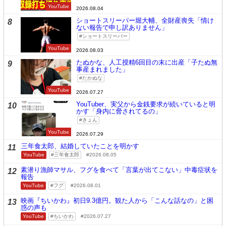
YouTube
2026.08.04
ショートスリーパー堀大輔、全財産喪失「情け
8
ない報告で申し訳ありません」
ショートスリーパー
YouTube
2026.08.03
たぬかな、人工授精6回目の末に出産「子たぬ無
9
事産まれました」
たかぬな
YouTube
2026.07.27
YouTuber、実父から金銭要求が続いていると明
10
かす「身内に脅されてるの」
きょん
YouTube
2026.07.29
三年食太郎、結婚していたことを明かす
11
YouTube
三年食太郎
2026.08.05
素潜り漁師マサル、フグを食べて「言葉が出てこない」中毒症状を
12
報告
YouTube
フグ
2026.08.01
映画『ちいかわ』初日9.3億円。観た人から「こんな話なの」と困
13
惑の声も
YouTube
ちいかわ
2026.07.27