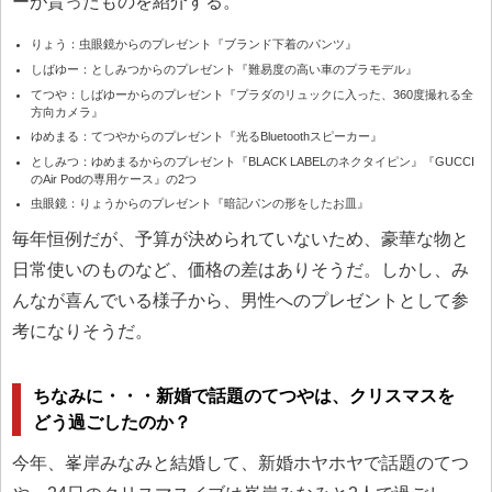
ーが貰ったものを紹介する。
りょう：虫眼鏡からのプレゼント『ブランド下着のパンツ』
しばゆー：としみつからのプレゼント『難易度の高い車のプラモデル』
てつや：しばゆーからのプレゼント『プラダのリュックに入った、360度撮れる全
方向カメラ』
ゆめまる：てつやからのプレゼント『光るBluetoothスピーカー』
としみつ：ゆめまるからのプレゼント『BLACK LABELのネクタイピン』『GUCCI
のAir Podの専用ケース』の2つ
虫眼鏡：りょうからのプレゼント『暗記パンの形をしたお皿』
毎年恒例だが、予算が決められていないため、豪華な物と
日常使いのものなど、価格の差はありそうだ。しかし、み
んなが喜んでいる様子から、男性へのプレゼントとして参
考になりそうだ。
ちなみに・・・新婚で話題のてつやは、クリスマスを
どう過ごしたのか？
今年、峯岸みなみと結婚して、新婚ホヤホヤで話題のてつ