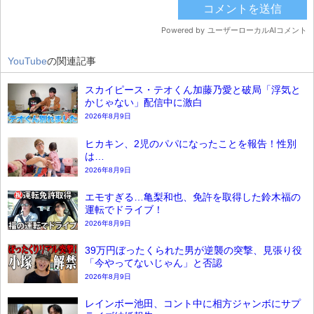
YouTube
の関連記事
スカイピース・テオくん加藤乃愛と破局「浮気と
かじゃない」配信中に激白
2026年8月9日
ヒカキン、2児のパパになったことを報告！性別
は…
2026年8月9日
エモすぎる…亀梨和也、免許を取得した鈴木福の
運転でドライブ！
2026年8月9日
39万円ぼったくられた男が逆襲の突撃、見張り役
「今やってないじゃん」と否認
2026年8月9日
レインボー池田、コント中に相方ジャンボにサプ