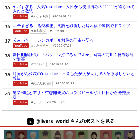
ヤバすぎる…人気YouTuber、女性から使用済みの〇〇〇が送られて
15
きたと激怒
YouTube
タケヤキ翔
2026.07.31
エモすぎる…亀梨和也、免許を取得した鈴木福の運転でドライブ！
16
YouTube
亀梨和也
2026.08.09
くみっきー、シンガポール移住の理由を語る
17
YouTube
くみっきー
2026.07.28
新日棚橋社長に「パソコン打てるんですか」発言の前川D 批判殺到
18
で謝罪
YouTube
プロレス
2026.07.29
膵臓がん公表のYouTuber、再発したが抗がん剤での治療はしないと
19
報告
YouTube
抗がん剤治療
2026.07.27
亀梨和也とアサヒ空想開発局のコラボビールが8月4日から発売決
20
定！
YouTube
ビール
2026.08.03
@livers_world さんのポストを見る