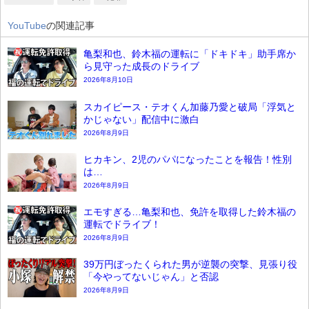
YouTube
の関連記事
亀梨和也、鈴木福の運転に「ドキドキ」助手席か
ら見守った成長のドライブ
2026年8月10日
スカイピース・テオくん加藤乃愛と破局「浮気と
かじゃない」配信中に激白
2026年8月9日
ヒカキン、2児のパパになったことを報告！性別
は…
2026年8月9日
エモすぎる…亀梨和也、免許を取得した鈴木福の
運転でドライブ！
2026年8月9日
39万円ぼったくられた男が逆襲の突撃、見張り役
「今やってないじゃん」と否認
2026年8月9日