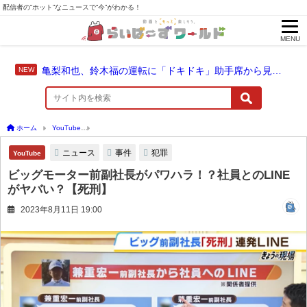
配信者の“ホット”なニュースで“今”がわかる！
MENU
亀梨和也、鈴木福の運転に「ドキドキ」助手席から見守った成長のドライブ
ホーム
YouTube
ビッグモーター前副社長がパワハラ！？社員とのLINEがヤバい？【
ニュース
事件
犯罪
YouTube
ビッグモーター前副社長がパワハラ！？社員とのLINE
がヤバい？【死刑】
2023年8月11日 19:00