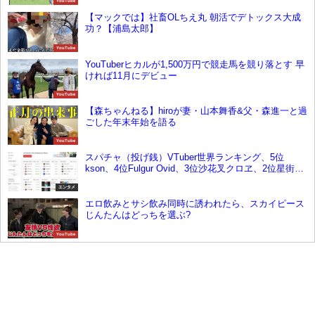
YouTube
【マックでは】社畜OLちえ丸 朝活でデトックス大成
功？【浦島太郎】
YouTube
YouTuberヒカルが1,500万円で競走馬を競り落とす 早
ければ11月にデビュー
YouTube
【森ちゃんねる】hiroが妻・山本舞香&父・森進一と過
ごした年末年始を語る
YouTube
スパチャ（投げ銭）VTuber世界ランキング、5位
kson、4位Fulgur Ovid、3位沙花叉クロヱ、2位星街す
いせい、1位は？【3月4週目】
エンタメ
エロ飲みとサシ飲み同時に誘われたら、スカイピース
じんたんはどっちを選ぶ?
YouTube