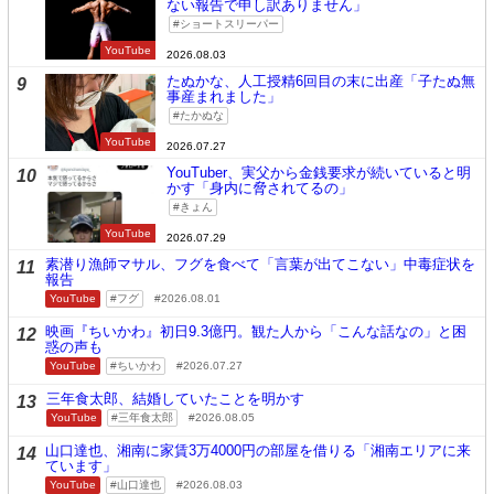
ない報告で申し訳ありません」
ショートスリーパー
YouTube
2026.08.03
たぬかな、人工授精6回目の末に出産「子たぬ無
9
事産まれました」
たかぬな
YouTube
2026.07.27
YouTuber、実父から金銭要求が続いていると明
10
かす「身内に脅されてるの」
きょん
YouTube
2026.07.29
素潜り漁師マサル、フグを食べて「言葉が出てこない」中毒症状を
11
報告
YouTube
フグ
2026.08.01
映画『ちいかわ』初日9.3億円。観た人から「こんな話なの」と困
12
惑の声も
YouTube
ちいかわ
2026.07.27
三年食太郎、結婚していたことを明かす
13
YouTube
三年食太郎
2026.08.05
山口達也、湘南に家賃3万4000円の部屋を借りる「湘南エリアに来
14
ています」
YouTube
山口達也
2026.08.03