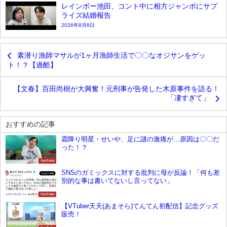
レインボー池田、コント中に相方ジャンボにサプ
ライズ結婚報告
2026年8月8日
素潜り漁師マサルが1ヶ月漁師生活で〇〇なオジサンをゲッ
ト！？【過酷】
【文春】百田尚樹が大興奮！元刑事が告発した木原事件を語る！
「凄すぎて」
おすすめの記事
霜降り明星・せいや、足に謎の激痛が…原因は〇〇だ
った！？
YouTube
SNSのガミックスに対する批判に母が反論！「何も差
別的な事は書いてないし言ってない」
YouTube
【VTuber天天(あまそら)てんてん初配信】記念グッズ
販売！