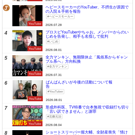
ヘビースモーカーのYouTuber、不摂生が原因で
3
の入院＆手術を報告
ヘビースモーカー
YouTube
2026.07.28
プロスピYouTuberやちゃお。メンバーからのい
4
じめを告発し、相手も名指しで批判
いじめ
YouTube
2026.08.01
全力マンキン、無期限休止「風俗系からギャン
5
ブル系へ」方向転換
全力マンキン
YouTube
2026.07.31
ばんばんざいが今後の活動について報
6
告
YouTuber
YouTube
2026.08.01
形成外科医、TV特番で台本無視で収録打ち切り
7
「言い訳できません」と謝罪
北條元治
YouTube
2026.08.04
ショートスリーパー堀大輔、全財産喪失「情け
8