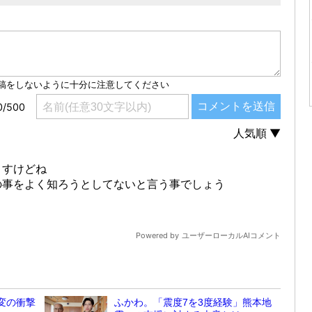
変の衝撃
ふかわ。「震度7を3度経験」熊本地