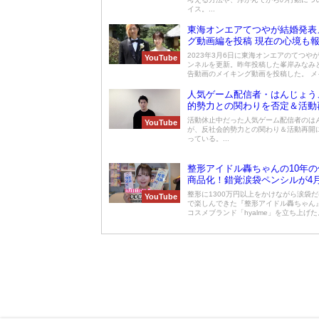
イス。...
東海オンエアてつやが結婚発表
グ動画編を投稿 現在の心境も
2023年3月6日に東海オンエアのてつや
YouTube
ンネルを更新。昨年投稿した峯岸みなみ
告動画のメイキング動画を投稿した。 メイ
人気ゲーム配信者・はんじょう
的勢力との関わりを否定＆活動
告
活動休止中だった人気ゲーム配信者のは
YouTube
が、反社会的勢力との関わり＆活動再開
っている。...
整形アイドル轟ちゃんの10年の
商品化！錯覚涙袋ペンシルが4
売
整形に1300万円以上をかけながら涙袋
YouTube
で楽しんできた『整形アイドル轟ちゃん
コスメブランド「hyalme」を立ち上げた。