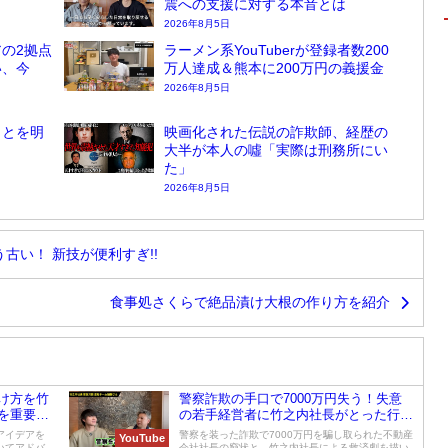
震への支援に対する本音とは
2026年8月5日
の2拠点
ラーメン系YouTuberが登録者数200
い、今
万人達成＆熊本に200万円の義援金
2026年8月5日
ことを明
映画化された伝説の詐欺師、経歴の
大半が本人の噓「実際は刑務所にい
た」
2026年8月5日
う古い！ 新技が便利すぎ!!
食事処さくらで絶品漬け大根の作り方を紹介
け方を竹
警察詐欺の手口で7000万円失う！失意
を重要
の若手経営者に竹之内社長がとった行動
は、、、
アイデアを
警察を装った詐欺で7000万円を騙し取られた不動産
YouTube
いてアドバ
会社社長の窮状と、竹之内社長による救済劇を描い