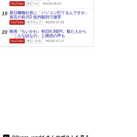
YouTube
ビール
2026.08.03
新日棚橋社長に「パソコン打てるんですか」
19
発言の前川D 批判殺到で謝罪
YouTube
プロレス
2026.07.29
映画『ちいかわ』初日9.3億円。観た人から
20
「こんな話なの」と困惑の声も
YouTube
ちいかわ
2026.07.27