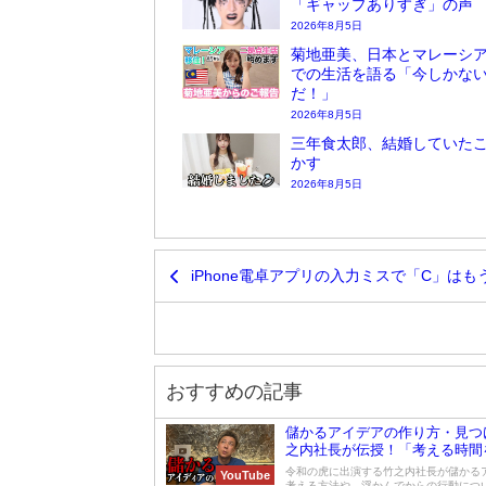
「ギャップありすぎ」の声
2026年8月5日
菊地亜美、日本とマレーシア
での生活を語る「今しかな
だ！」
2026年8月5日
三年食太郎、結婚していた
かす
2026年8月5日
iPhone電卓アプリの入力ミスで「C」はも
おすすめの記事
儲かるアイデアの作り方・見つ
之内社長が伝授！「考える時間
視」
令和の虎に出演する竹之内社長が儲かる
YouTube
考える方法や、浮かんでからの行動につ