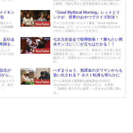
た動画。巧妙な手口と若手経営者の人情に満ちた...
メイキン
『Good Mythical Morning』レットとリ
報告
ンクが、世界のおやつでクイズ対決！
が個人チャ
アメリカの人気バラエティ番組『Good Mythical
YouTube
との結婚報
Morning』にて、レットとリンクが出題されたオヤ
キン...
ツがどこの国のメニューかを当て...
、反社会
七次元生徒会で喧嘩勃発！？勝ちたい周
再開を報
央サンゴに〇〇が立ちはだかる！！
んじょう
七次元生徒会のメンバーで、周央サンゴが強く見え
YouTube
について語
る動画を作った。「勝ちたい」という周央サンゴに
協力して、喧嘩するシーンを撮影することになった
の...
信念が
へずまりゅう、無課金のタワマンからも
月から発
追い出される？ ホスト転身も明らかに
だけはメイク
ゲーム実況者で実業家の超無課金が2月6日、
YouTube
』が、初の
YouTubeチャンネル「天才むかたん」を更新。
...
『【激怒】青汁王子に謝罪。へずまを山口県に帰ら
せ...