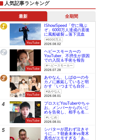
人気記事ランキング
最新
全期間
IShowSpeed「空に飛ぶ
1
ぞ」6000万人達成の直後
に風船破裂→落下流血
6000万人
YouTube
2026.08.02
ヘビースモーカーの
2
YouTuber、不摂生が原因
での入院＆手術を報告
ヘビースモーカー
YouTube
2026.07.28
あやなん、しばゆーの今
3
カノに嫉妬していると明
かす「いつまでも自分の
ものみたいに…」
あやなん
YouTube
2026.08.01
プロスピYouTuberやちゃ
4
お。メンバーからのいじ
めを告発し、相手も名指
しで批判
いじめ
YouTube
2026.08.01
シバターが思わず泣きそ
5
うに…？朝倉未来vs青木
真也がエモすぎる「あの