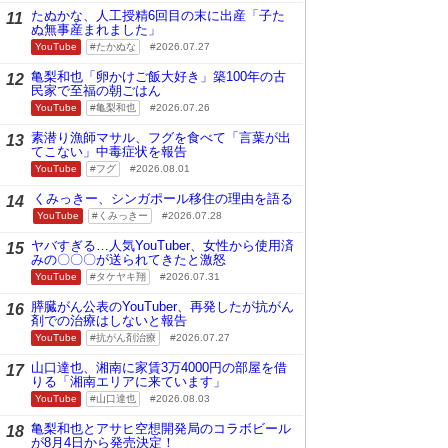
たぬかな、人工授精6回目の末に出産「子た
11
ぬ無事産まれました」
YouTube
たかぬな
2026.07.27
亀梨和也「卵かけご飯大好き」築100年の古
12
民家で至福の朝ごはん
YouTube
亀梨和也
2026.07.26
素潜り漁師マサル、フグを食べて「言葉が出
13
てこない」中毒症状を報告
YouTube
フグ
2026.08.01
くみっきー、シンガポール移住の理由を語る
14
YouTube
くみっきー
2026.07.28
ヤバすぎる…人気YouTuber、女性から使用済
15
みの〇〇〇が送られてきたと激怒
YouTube
タケヤキ翔
2026.07.31
膵臓がん公表のYouTuber、再発したが抗がん
16
剤での治療はしないと報告
YouTube
抗がん剤治療
2026.07.27
山口達也、湘南に家賃3万4000円の部屋を借
17
りる「湘南エリアに来ています」
YouTube
山口達也
2026.08.03
亀梨和也とアサヒ空想開発局のコラボビール
18
が8月4日から発売決定！