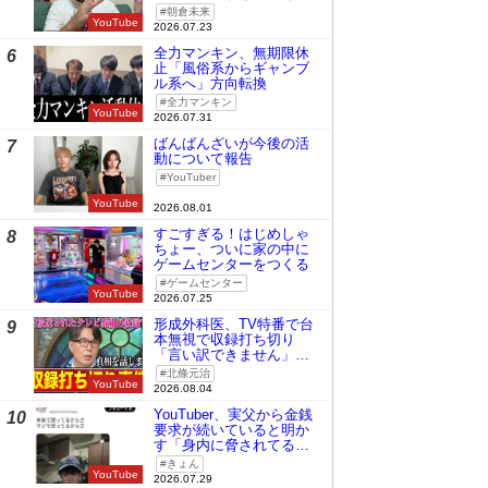
時の桜庭和志は今の青木
朝倉未来
真也」
YouTube
2026.07.23
全力マンキン、無期限休
6
止「風俗系からギャンブ
ル系へ」方向転換
全力マンキン
YouTube
2026.07.31
ばんばんざいが今後の活
7
動について報告
YouTuber
YouTube
2026.08.01
すごすぎる！はじめしゃ
8
ちょー、ついに家の中に
ゲームセンターをつくる
ゲームセンター
YouTube
2026.07.25
形成外科医、TV特番で台
9
本無視で収録打ち切り
「言い訳できません」と
謝罪
北條元治
YouTube
2026.08.04
YouTuber、実父から金銭
10
要求が続いていると明か
す「身内に脅されてる
の」
きょん
YouTube
2026.07.29