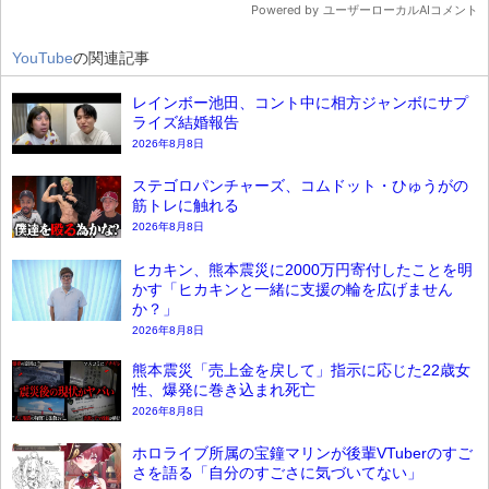
YouTube
の関連記事
レインボー池田、コント中に相方ジャンボにサプ
ライズ結婚報告
2026年8月8日
ステゴロパンチャーズ、コムドット・ひゅうがの
筋トレに触れる
2026年8月8日
ヒカキン、熊本震災に2000万円寄付したことを明
かす「ヒカキンと一緒に支援の輪を広げません
か？」
2026年8月8日
熊本震災「売上金を戻して」指示に応じた22歳女
性、爆発に巻き込まれ死亡
2026年8月8日
ホロライブ所属の宝鐘マリンが後輩VTuberのすご
さを語る「自分のすごさに気づいてない」