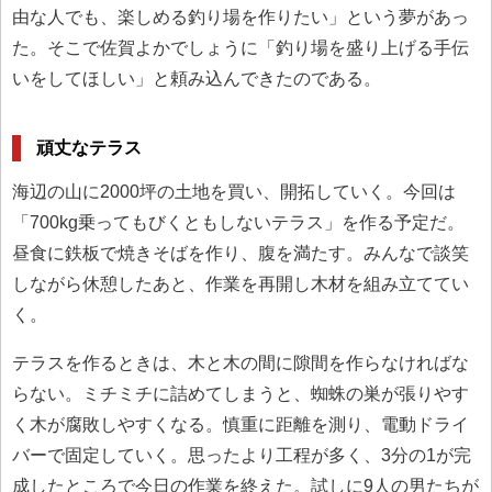
由な人でも、楽しめる釣り場を作りたい」という夢があっ
た。そこで佐賀よかでしょうに「釣り場を盛り上げる手伝
いをしてほしい」と頼み込んできたのである。
頑丈なテラス
海辺の山に2000坪の土地を買い、開拓していく。今回は
「700kg乗ってもびくともしないテラス」を作る予定だ。
昼食に鉄板で焼きそばを作り、腹を満たす。みんなで談笑
しながら休憩したあと、作業を再開し木材を組み立ててい
く。
テラスを作るときは、木と木の間に隙間を作らなければな
らない。ミチミチに詰めてしまうと、蜘蛛の巣が張りやす
く木が腐敗しやすくなる。慎重に距離を測り、電動ドライ
バーで固定していく。思ったより工程が多く、3分の1が完
成したところで今日の作業を終えた。試しに9人の男たちが