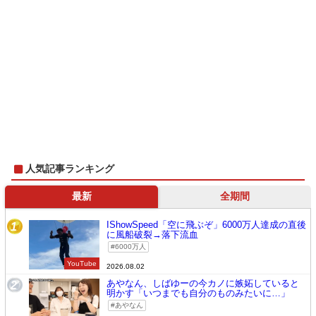
人気記事ランキング
最新
全期間
IShowSpeed「空に飛ぶぞ」6000万人達成の直後
1
に風船破裂→落下流血
6000万人
YouTube
2026.08.02
あやなん、しばゆーの今カノに嫉妬していると
2
明かす「いつまでも自分のものみたいに…」
あやなん