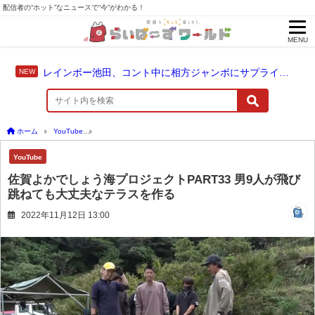
配信者の“ホット”なニュースで“今”がわかる！
MENU
レインボー池田、コント中に相方ジャンボにサプライズ結婚報告
ホーム
YouTube
佐賀よかでしょう海プロジェクトPART33 男9人が飛び跳ねても大
YouTube
佐賀よかでしょう海プロジェクトPART33 男9人が飛び
跳ねても大丈夫なテラスを作る
2022年11月12日 13:00