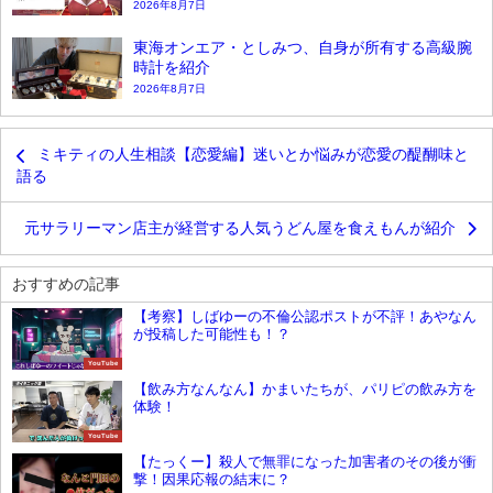
2026年8月7日
東海オンエア・としみつ、自身が所有する高級腕
時計を紹介
2026年8月7日
ミキティの人生相談【恋愛編】迷いとか悩みが恋愛の醍醐味と
語る
元サラリーマン店主が経営する人気うどん屋を食えもんが紹介
おすすめの記事
【考察】しばゆーの不倫公認ポストが不評！あやなん
が投稿した可能性も！？
YouTube
【飲み方なんなん】かまいたちが、パリピの飲み方を
体験！
YouTube
【たっくー】殺人で無罪になった加害者のその後が衝
撃！因果応報の結末に？