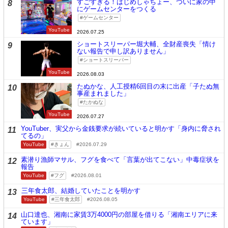
すごすぎる！はじめしゃちょー、ついに家の中
8
にゲームセンターをつくる
ゲームセンター
YouTube
2026.07.25
ショートスリーパー堀大輔、全財産喪失「情け
9
ない報告で申し訳ありません」
ショートスリーパー
YouTube
2026.08.03
たぬかな、人工授精6回目の末に出産「子たぬ無
10
事産まれました」
たかぬな
YouTube
2026.07.27
YouTuber、実父から金銭要求が続いていると明かす「身内に脅され
11
てるの」
YouTube
きょん
2026.07.29
素潜り漁師マサル、フグを食べて「言葉が出てこない」中毒症状を
12
報告
YouTube
フグ
2026.08.01
三年食太郎、結婚していたことを明かす
13
YouTube
三年食太郎
2026.08.05
山口達也、湘南に家賃3万4000円の部屋を借りる「湘南エリアに来
14
ています」