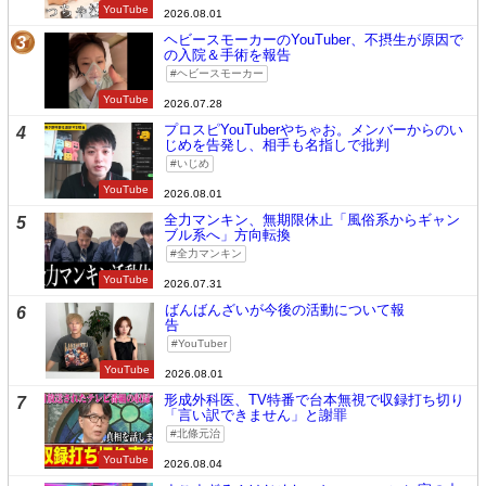
YouTube
2026.08.01
ヘビースモーカーのYouTuber、不摂生が原因で
3
の入院＆手術を報告
ヘビースモーカー
YouTube
2026.07.28
プロスピYouTuberやちゃお。メンバーからのい
4
じめを告発し、相手も名指しで批判
いじめ
YouTube
2026.08.01
全力マンキン、無期限休止「風俗系からギャン
5
ブル系へ」方向転換
全力マンキン
YouTube
2026.07.31
ばんばんざいが今後の活動について報
6
告
YouTuber
YouTube
2026.08.01
形成外科医、TV特番で台本無視で収録打ち切り
7
「言い訳できません」と謝罪
北條元治
YouTube
2026.08.04