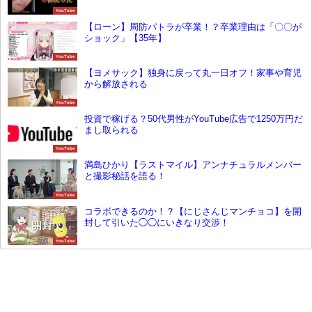
YouTube
【ローン】周防パトラが卒業！？卒業理由は「〇〇が
ショック」【35年】
YouTube
【ヨメサック】独身に戻って丸一日オフ！家事や育児
から解放される
YouTube
投資で稼げる？50代男性がYouTube広告で1250万円だ
まし取られる
YouTube
満島ひかり【ラストマイル】アンナチュラルメンバー
と撮影秘話を語る！
YouTube
コラボできるのか！？【にじさんじマンチョコ】を開
封して引いた◯◯にいきなり交渉！
YouTube