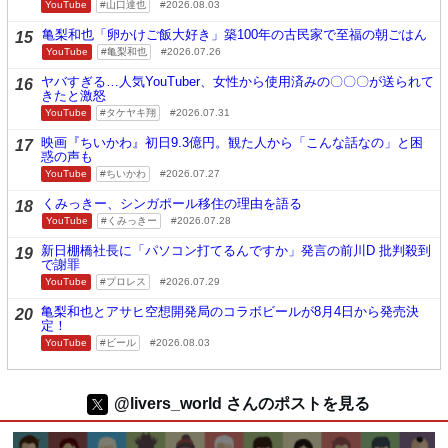
YouTube
山口達也
2026.08.03
亀梨和也「卵かけご飯大好き」築100年の古民家で至福の朝ごはん
15
YouTube
亀梨和也
2026.07.26
ヤバすぎる…人気YouTuber、女性から使用済みの〇〇〇が送られて
16
きたと激怒
YouTube
タケヤキ翔
2026.07.31
映画『ちいかわ』初日9.3億円。観た人から「こんな話なの」と困
17
惑の声も
YouTube
ちいかわ
2026.07.27
くみっきー、シンガポール移住の理由を語る
18
YouTube
くみっきー
2026.07.28
新日棚橋社長に「パソコン打てるんですか」発言の前川D 批判殺到
19
で謝罪
YouTube
プロレス
2026.07.29
亀梨和也とアサヒ空想開発局のコラボビールが8月4日から発売決
20
定！
YouTube
ビール
2026.08.03
@livers_world さんのポストを見る