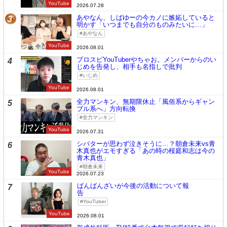
YouTube
2026.07.28
あやなん、しばゆーの今カノに嫉妬していると
3
明かす「いつまでも自分のものみたいに…」
あやなん
YouTube
2026.08.01
プロスピYouTuberやちゃお。メンバーからのい
4
じめを告発し、相手も名指しで批判
いじめ
YouTube
2026.08.01
全力マンキン、無期限休止「風俗系からギャン
5
ブル系へ」方向転換
全力マンキン
YouTube
2026.07.31
シバターが思わず泣きそうに…？朝倉未来vs青
6
木真也がエモすぎる「あの時の桜庭和志は今の
青木真也」
朝倉未来
YouTube
2026.07.23
ばんばんざいが今後の活動について報
7
告
YouTuber
YouTube
2026.08.01