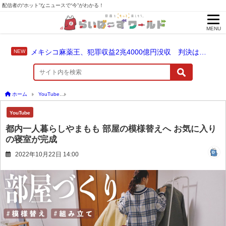
配信者の“ホット”なニュースで“今”がわかる！
MENU
メキシコ麻薬王、犯罪収益2兆4000億円没収 判決は仮釈放なしの終身刑に！
ホーム
YouTube
都内一人暮らしやまもも 部屋の模様替えへ お気に入りの寝室が完成
YouTube
都内一人暮らしやまもも 部屋の模様替えへ お気に入り
の寝室が完成
2022年10月22日 14:00