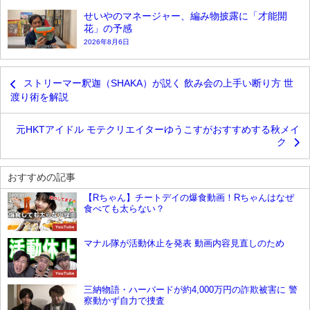
せいやのマネージャー、編み物披露に「才能開
花」の予感
2026年8月6日
ストリーマー釈迦（SHAKA）が説く 飲み会の上手い断り方 世
渡り術を解説
元HKTアイドル モテクリエイターゆうこすがおすすめする秋メイ
ク
おすすめの記事
【Rちゃん】チートデイの爆食動画！Rちゃんはなぜ
食べても太らない？
YouTube
マナル隊が活動休止を発表 動画内容見直しのため
YouTube
三納物語・ハーバードが約4,000万円の詐欺被害に 警
察動かず自力で捜査