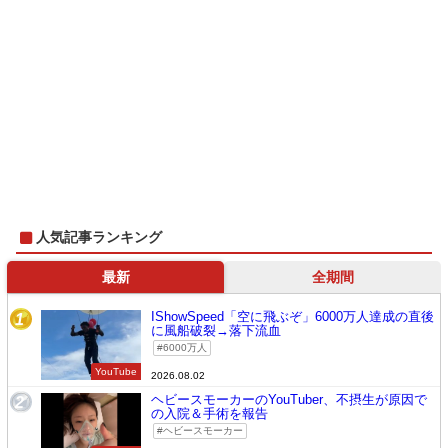
人気記事ランキング
最新
全期間
IShowSpeed「空に飛ぶぞ」6000万人達成の直後
1
に風船破裂→落下流血
6000万人
YouTube
2026.08.02
ヘビースモーカーのYouTuber、不摂生が原因で
2
の入院＆手術を報告
ヘビースモーカー