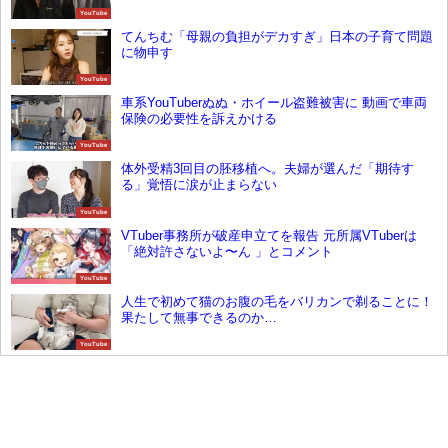
YouTube
てんちむ「母親の負担がデカすぎ」日本の子育て問題
に物申す
YouTube
車系YouTuberぬぬ・ホイール盗難被害に 動画で車両
保険の必要性を訴えかける
YouTube
体外受精3回目の胚移植へ。夫婦が選んだ「期待す
る」覚悟に涙が止まらない
YouTube
VTuber事務所が破産申立てを報告 元所属VTuberは
「絶対許さないよ〜ん 」とコメント
YouTube
人生で初めて猫のお腹の毛をバリカンで剃ることに！
果たして無事できるのか…
YouTube