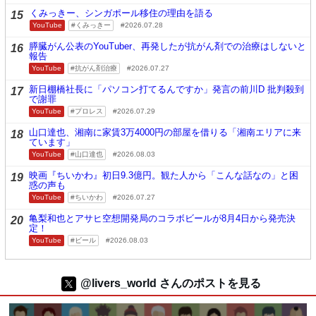
くみっきー、シンガポール移住の理由を語る
15
YouTube
くみっきー
2026.07.28
膵臓がん公表のYouTuber、再発したが抗がん剤での治療はしないと
16
報告
YouTube
抗がん剤治療
2026.07.27
新日棚橋社長に「パソコン打てるんですか」発言の前川D 批判殺到
17
で謝罪
YouTube
プロレス
2026.07.29
山口達也、湘南に家賃3万4000円の部屋を借りる「湘南エリアに来
18
ています」
YouTube
山口達也
2026.08.03
映画『ちいかわ』初日9.3億円。観た人から「こんな話なの」と困
19
惑の声も
YouTube
ちいかわ
2026.07.27
亀梨和也とアサヒ空想開発局のコラボビールが8月4日から発売決
20
定！
YouTube
ビール
2026.08.03
@livers_world さんのポストを見る