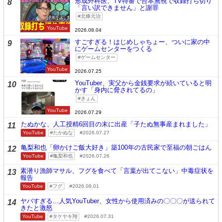
形成外科医、TV特番で台本無視で収録打ち切り
8
「言い訳できません」と謝罪
北條元治
YouTube
2026.08.04
すごすぎる！はじめしゃちょー、ついに家の中
9
にゲームセンターをつくる
ゲームセンター
YouTube
2026.07.25
YouTuber、実父から金銭要求が続いていると明
10
かす「身内に脅されてるの」
きょん
YouTube
2026.07.29
たぬかな、人工授精6回目の末に出産「子たぬ無事産まれました」
11
YouTube
たかぬな
2026.07.27
亀梨和也「卵かけご飯大好き」築100年の古民家で至福の朝ごはん
12
YouTube
亀梨和也
2026.07.26
素潜り漁師マサル、フグを食べて「言葉が出てこない」中毒症状を
13
報告
YouTube
フグ
2026.08.01
ヤバすぎる…人気YouTuber、女性から使用済みの〇〇〇が送られて
14
きたと激怒
YouTube
タケヤキ翔
2026.07.31