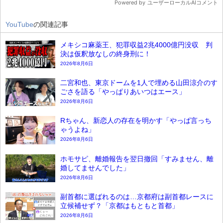
YouTube
の関連記事
メキシコ麻薬王、犯罪収益2兆4000億円没収 判
決は仮釈放なしの終身刑に！
2026年8月6日
二宮和也、東京ドームを1人で埋める山田涼介のす
ごさを語る「やっぱりあいつはエース」
2026年8月6日
Rちゃん、新恋人の存在を明かす「やっぱ言っち
ゃうよね」
2026年8月6日
ホモサピ、離婚報告を翌日撤回「すみません、離
婚してませんでした」
2026年8月6日
副首都に選ばれるのは…京都府は副首都レースに
立候補せず？「京都はもともと首都」
2026年8月6日