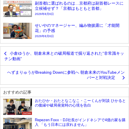
副首都に選ばれるのは…京都府は副首都レースに
立候補せず？「京都はもともと首都」
2026年8月6日
せいやのマネージャー、編み物披露に「才能開
花」の予感
2026年8月6日
小倉ゆうか、朝倉未来との破局報道で掘り返された“非常識キッ
チン動画”
へずまりゅうがBreaking Downに参戦へ 朝倉未来のYouTubeメン
バーと対戦決定
おすすめの記事
おたひか・おたとなこなこ・こーくんが対談 ひかると
の復縁や破局発覚時の心境を告白
YouTube
Repezen Foxx・DJ社長がインドネシアで4億の家を購
入 「もう日本には戻れません」