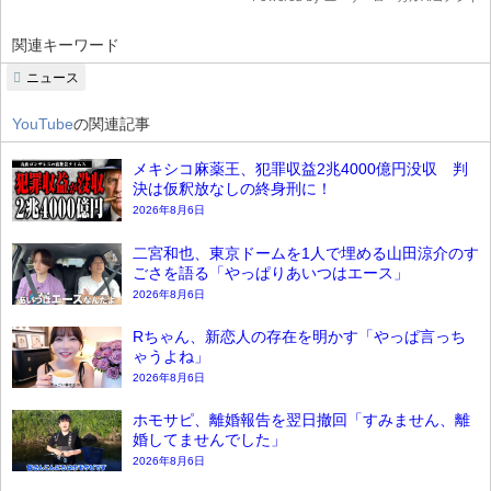
関連キーワード
ニュース
YouTube
の関連記事
メキシコ麻薬王、犯罪収益2兆4000億円没収 判
決は仮釈放なしの終身刑に！
2026年8月6日
二宮和也、東京ドームを1人で埋める山田涼介のす
ごさを語る「やっぱりあいつはエース」
2026年8月6日
Rちゃん、新恋人の存在を明かす「やっぱ言っち
ゃうよね」
2026年8月6日
ホモサピ、離婚報告を翌日撤回「すみません、離
婚してませんでした」
2026年8月6日