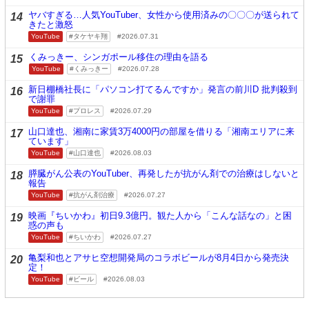
ヤバすぎる…人気YouTuber、女性から使用済みの〇〇〇が送られて
14
きたと激怒
YouTube
タケヤキ翔
2026.07.31
くみっきー、シンガポール移住の理由を語る
15
YouTube
くみっきー
2026.07.28
新日棚橋社長に「パソコン打てるんですか」発言の前川D 批判殺到
16
で謝罪
YouTube
プロレス
2026.07.29
山口達也、湘南に家賃3万4000円の部屋を借りる「湘南エリアに来
17
ています」
YouTube
山口達也
2026.08.03
膵臓がん公表のYouTuber、再発したが抗がん剤での治療はしないと
18
報告
YouTube
抗がん剤治療
2026.07.27
映画『ちいかわ』初日9.3億円。観た人から「こんな話なの」と困
19
惑の声も
YouTube
ちいかわ
2026.07.27
亀梨和也とアサヒ空想開発局のコラボビールが8月4日から発売決
20
定！
YouTube
ビール
2026.08.03