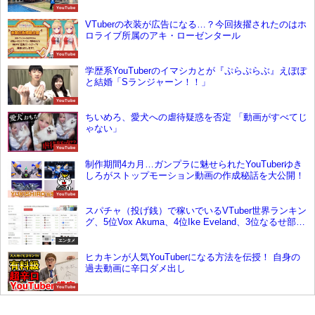
YouTube
VTuberの衣装が広告になる…？今回抜擢されたのはホ
ロライブ所属のアキ・ローゼンタール
YouTube
学歴系YouTuberのイマシカとが『ぷらぷらぶ』えぽぽ
と結婚「Sランジャーン！！」
YouTube
ちいめろ、愛犬への虐待疑惑を否定 「動画がすべてじ
ゃない」
YouTube
制作期間4カ月…ガンプラに魅せられたYouTuberゆき
しろがストップモーション動画の作成秘話を大公開！
YouTube
スパチャ（投げ銭）で稼いでいるVTuber世界ランキン
グ、5位Vox Akuma、4位Ike Eveland、3位なるせ部
、2位博衣こより、1位は？【1月3週目】
エンタメ
ヒカキンが人気YouTuberになる方法を伝授！ 自身の
過去動画に辛口ダメ出し
YouTube