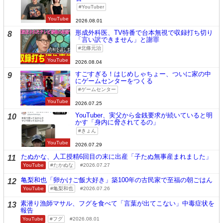
YouTuber
YouTube
2026.08.01
形成外科医、TV特番で台本無視で収録打ち切り
8
「言い訳できません」と謝罪
北條元治
YouTube
2026.08.04
すごすぎる！はじめしゃちょー、ついに家の中
9
にゲームセンターをつくる
ゲームセンター
YouTube
2026.07.25
YouTuber、実父から金銭要求が続いていると明
10
かす「身内に脅されてるの」
きょん
YouTube
2026.07.29
たぬかな、人工授精6回目の末に出産「子たぬ無事産まれました」
11
YouTube
たかぬな
2026.07.27
亀梨和也「卵かけご飯大好き」築100年の古民家で至福の朝ごはん
12
YouTube
亀梨和也
2026.07.26
素潜り漁師マサル、フグを食べて「言葉が出てこない」中毒症状を
13
報告
YouTube
フグ
2026.08.01