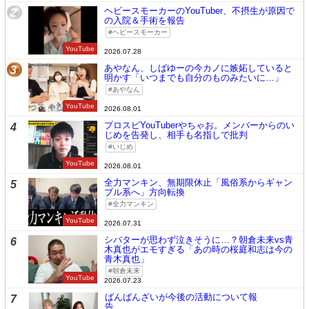
ヘビースモーカーのYouTuber、不摂生が原因で
2
の入院＆手術を報告
ヘビースモーカー
YouTube
2026.07.28
あやなん、しばゆーの今カノに嫉妬していると
3
明かす「いつまでも自分のものみたいに…」
あやなん
YouTube
2026.08.01
プロスピYouTuberやちゃお。メンバーからのい
4
じめを告発し、相手も名指しで批判
いじめ
YouTube
2026.08.01
全力マンキン、無期限休止「風俗系からギャン
5
ブル系へ」方向転換
全力マンキン
YouTube
2026.07.31
シバターが思わず泣きそうに…？朝倉未来vs青
6
木真也がエモすぎる「あの時の桜庭和志は今の
青木真也」
朝倉未来
YouTube
2026.07.23
ばんばんざいが今後の活動について報
7
告