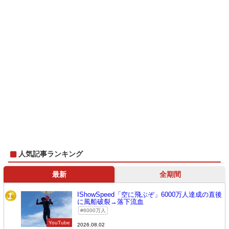
人気記事ランキング
最新
全期間
IShowSpeed「空に飛ぶぞ」6000万人達成の直後
1
に風船破裂→落下流血
6000万人
YouTube
2026.08.02