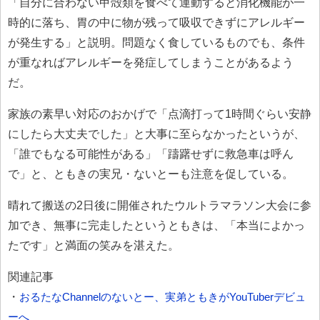
「自分に合わない甲殻類を食べて運動すると消化機能が一
時的に落ち、胃の中に物が残って吸収できずにアレルギー
が発生する」と説明。問題なく食しているものでも、条件
が重なればアレルギーを発症してしまうことがあるよう
だ。
家族の素早い対応のおかげで「点滴打って1時間ぐらい安静
にしたら大丈夫でした」と大事に至らなかったというが、
「誰でもなる可能性がある」「躊躇せずに救急車は呼ん
で」と、ともきの実兄・ないとーも注意を促している。
晴れて搬送の2日後に開催されたウルトラマラソン大会に参
加でき、無事に完走したというともきは、「本当によかっ
たです」と満面の笑みを湛えた。
関連記事
・
おるたなChannelのないとー、実弟ともきがYouTuberデビュ
ーへ