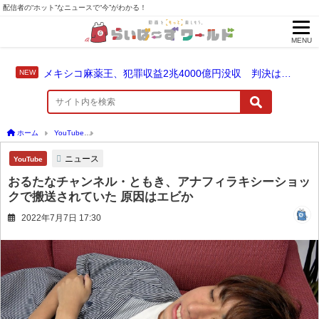
配信者の“ホット”なニュースで“今”がわかる！
MENU
メキシコ麻薬王、犯罪収益2兆4000億円没収 判決は仮釈放なしの終身刑に！
ホーム
YouTube
おるたなチャンネル・ともき、アナフィラキシーショックで搬送され
ニュース
YouTube
おるたなチャンネル・ともき、アナフィラキシーショッ
クで搬送されていた 原因はエビか
2022年7月7日 17:30