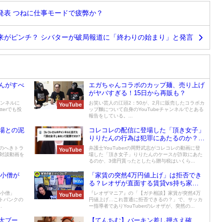
発表 つねに仕事モードで疲弊か？
来がピンチ？ シバターが破局報道に「終わりの始まり」と発言
んがすべ
エガちゃんコラボのカップ麺、売り上げ
がヤバすぎる！15日から再販も？
ャンネルに
お笑い芸人の江頭2：50が、2月に販売したコラボカ
YouTube
terでも投
ップ麵について自身のYouTubeチャンネルでとある
報告をしている。...
場との泥
コレコレの配信に登場した「頂き女子」
りりたんの行為は犯罪にあたるのか？
弁護士YouTuber岡野武志が贈与税につ
rのへきトラ
弁護士YouTuberの岡野武志がコレコレの動画に登
YouTube
いても解説
の対談動画を
場した「頂き女子」りりたんのケースが詐欺にあた
るのか、3億円貰ったとしたら贈与税はいくら...
げ小僧が
「家賃の突然4万円値上げ」は拒否でき
る？レオザが直面する賃貸vs持ち家の
現実
げ小僧」
『レオザマニア』の「【ガチ相談】家賃が突然4万
YouTube
フトバンクの
円値上げ…これ普通に拒否できるの？」で、サッカ
.
ー指導者でありYouTuberのレオザが、突然の...
で大ブー
【てんちむ】バーキン差し押さえ確