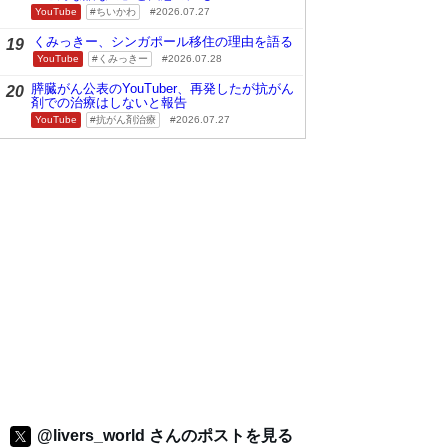
YouTube
ちいかわ
2026.07.27
くみっきー、シンガポール移住の理由を語る
19
YouTube
くみっきー
2026.07.28
膵臓がん公表のYouTuber、再発したが抗がん
20
剤での治療はしないと報告
YouTube
抗がん剤治療
2026.07.27
@livers_world さんのポストを見る