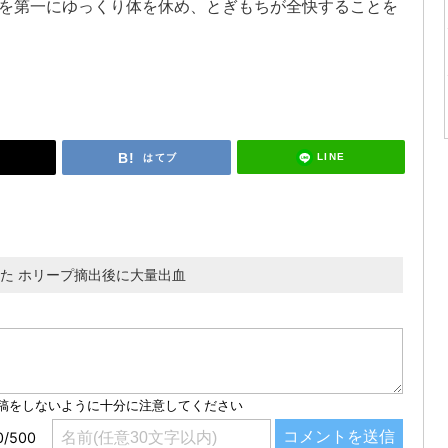
を第一にゆっくり体を休め、とぎもちが全快することを
LINE
はてブ
ていた ホリープ摘出後に大量出血