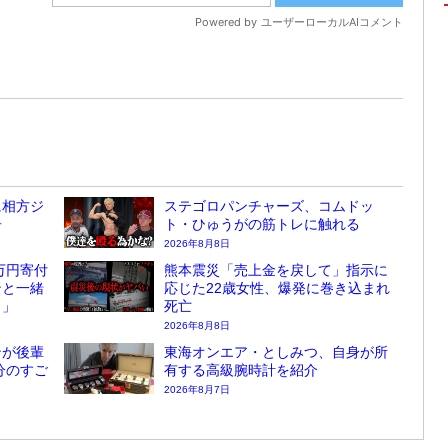
に相方ジ
ステゴロパンチャーズ、コムドッ
告
ト・ひゅうがの筋トレに触れる
2026年8月8日
万円寄付
熊本震災「売上金を戻して」指示に
ンと一緒
応じた22歳女性、爆発に巻き込まれ
？」
死亡
2026年8月8日
ンが後輩
東海オンエア・としみつ、自身が所
分のすご
有する高級腕時計を紹介
2026年8月7日