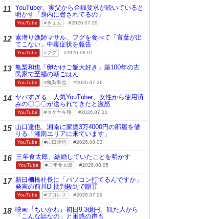
YouTuber、実父から金銭要求が続いていると
11
明かす「身内に脅されてるの」
YouTube
きょん
2026.07.29
素潜り漁師マサル、フグを食べて「言葉が出
12
てこない」中毒症状を報告
YouTube
フグ
2026.08.01
亀梨和也「卵かけご飯大好き」築100年の古
13
民家で至福の朝ごはん
YouTube
亀梨和也
2026.07.26
ヤバすぎる…人気YouTuber、女性から使用済
14
みの〇〇〇が送られてきたと激怒
YouTube
タケヤキ翔
2026.07.31
山口達也、湘南に家賃3万4000円の部屋を借
15
りる「湘南エリアに来ています」
YouTube
山口達也
2026.08.03
三年食太郎、結婚していたことを明かす
16
YouTube
三年食太郎
2026.08.05
新日棚橋社長に「パソコン打てるんですか」
17
発言の前川D 批判殺到で謝罪
YouTube
プロレス
2026.07.29
映画『ちいかわ』初日9.3億円。観た人から
18
「こんな話なの」と困惑の声も