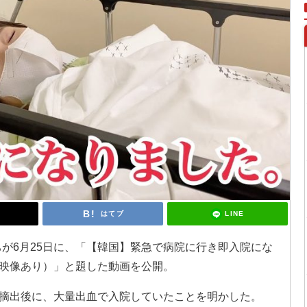
LINE
はてブ
もちが6月25日に、「【韓国】緊急で病院に行き即入院にな
映像あり）」と題した動画を公開。
摘出後に、大量出血で入院していたことを明かした。