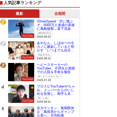
人気記事ランキング
最新
全期間
IShowSpeed「空に飛ぶ
1
ぞ」6000万人達成の直後
に風船破裂→落下流血
6000万人
YouTube
2026.08.02
あやなん、しばゆーの今
2
カノに嫉妬していると明
かす「いつまでも自分の
ものみたいに…」
あやなん
YouTube
2026.08.01
ヘビースモーカーの
3
YouTuber、不摂生が原因
での入院＆手術を報告
ヘビースモーカー
YouTube
2026.07.28
プロスピYouTuberやちゃ
4
お。メンバーからのいじ
めを告発し、相手も名指
しで批判
いじめ
YouTube
2026.08.01
全力マンキン、無期限休
5
止「風俗系からギャンブ
ル系へ」方向転換