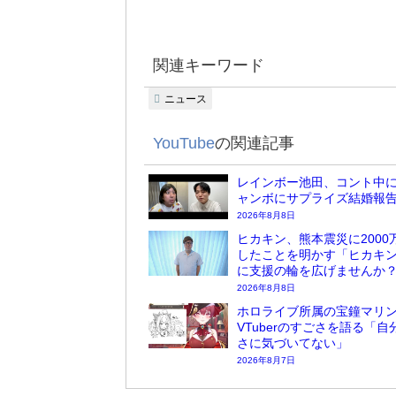
関連キーワード
ニュース
YouTube
の関連記事
レインボー池田、コント中
ャンボにサプライズ結婚報
2026年8月8日
ヒカキン、熊本震災に2000
したことを明かす「ヒカキ
に支援の輪を広げませんか
2026年8月8日
ホロライブ所属の宝鐘マリ
VTuberのすごさを語る「自
さに気づいてない」
2026年8月7日