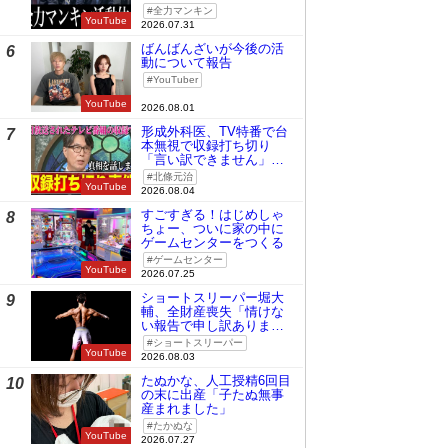
全力マンキン
YouTube
2026.07.31
ばんばんざいが今後の活
6
動について報告
YouTuber
YouTube
2026.08.01
形成外科医、TV特番で台
7
本無視で収録打ち切り
「言い訳できません」と
謝罪
北條元治
YouTube
2026.08.04
すごすぎる！はじめしゃ
8
ちょー、ついに家の中に
ゲームセンターをつくる
ゲームセンター
YouTube
2026.07.25
ショートスリーパー堀大
9
輔、全財産喪失「情けな
い報告で申し訳ありませ
ん」
ショートスリーパー
YouTube
2026.08.03
たぬかな、人工授精6回目
10
の末に出産「子たぬ無事
産まれました」
たかぬな
YouTube
2026.07.27