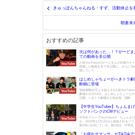
きゅっぽんちゃんねる・すず、活動休止を
朝倉未
おすすめの記事
次は何があった…！？がーどま
ての動画を非公開
人気YouTuberのがーどまんが自身のチ
YouTube
投稿した動画を全て非公開に。さらにTwit
稿していて…。...
はじめしゃちょーがへきトラ劇
酔鍋に登場
登録者数60万人を超える3人組YouTube
YouTube
劇場が12月14日、はじめしゃちょーと
公開。へきトラ劇場の人気企画「泥酔...
【中学生YouTuber】ちょんま
ソフトバンクのCMデビュー
中学生グループYouTuberの「ちょんま
YouTube
が、2023年12月1日から放送されるソ
新CMに出演している。新CMは、中学生..
「お疲れサマンサ」がTikTok