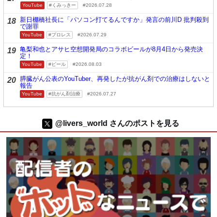
YouTube
くみっきー
2026.07.28
新日棚橋社長に「パソコン打てるんですか」発言の前川D 批判殺到
18
で謝罪
YouTube
プロレス
2026.07.29
亀梨和也とアサヒ空想開発局のコラボビールが8月4日から発売決
19
定！
YouTube
ビール
2026.08.03
膵臓がん公表のYouTuber、再発したが抗がん剤での治療はしないと
20
報告
YouTube
抗がん剤治療
2026.07.27
@livers_world さんのポストを見る