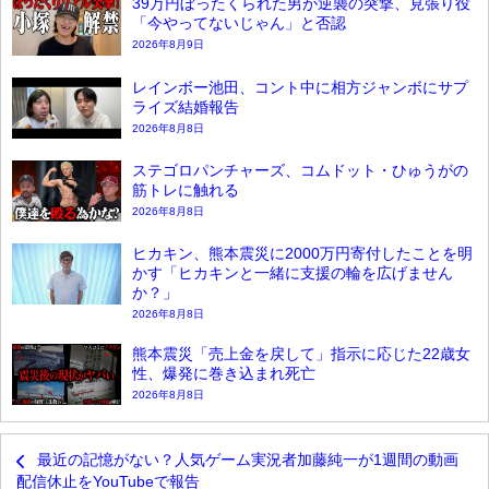
39万円ぼったくられた男が逆襲の突撃、見張り役
「今やってないじゃん」と否認
2026年8月9日
レインボー池田、コント中に相方ジャンボにサプ
ライズ結婚報告
2026年8月8日
ステゴロパンチャーズ、コムドット・ひゅうがの
筋トレに触れる
2026年8月8日
ヒカキン、熊本震災に2000万円寄付したことを明
かす「ヒカキンと一緒に支援の輪を広げません
か？」
2026年8月8日
熊本震災「売上金を戻して」指示に応じた22歳女
性、爆発に巻き込まれ死亡
2026年8月8日
最近の記憶がない？人気ゲーム実況者加藤純一が1週間の動画
配信休止をYouTubeで報告