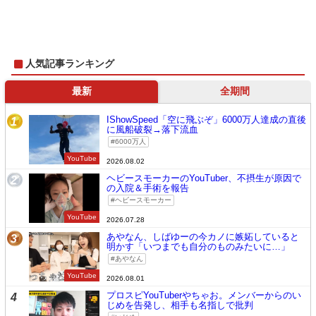
人気記事ランキング
最新
全期間
IShowSpeed「空に飛ぶぞ」6000万人達成の直後
1
に風船破裂→落下流血
6000万人
YouTube
2026.08.02
ヘビースモーカーのYouTuber、不摂生が原因で
2
の入院＆手術を報告
ヘビースモーカー
YouTube
2026.07.28
あやなん、しばゆーの今カノに嫉妬していると
3
明かす「いつまでも自分のものみたいに…」
あやなん
YouTube
2026.08.01
プロスピYouTuberやちゃお。メンバーからのい
4
じめを告発し、相手も名指しで批判