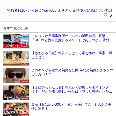
登録者数107万人超えYouTuberよききが薬物使用疑惑について謝
罪
おすすめの記事
コレコレが所属事務所ライバーの飯田会長に直撃！
「UUUMと資本提携するメリットはあるのか」 青汁王
子との架空請求問題にも切り込む
YouTube
【もちまる日記】報告？しばらく家を離れて実家に帰
ることに・・・
YouTube
ヒカキンが自宅の光熱費を公開 年間光熱費がまさかの
〇〇万円！？
YouTube
【よにのちゃんねる】売れたと実感したタイミング
は？「だから俺も売れた作品は『花より男子』だか
ら」
YouTube
最高月収は約5,000万！ 青汁王子がてんちむのお金事
情に迫る！
YouTube