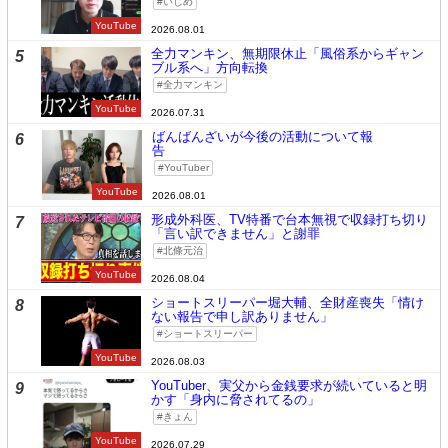
いじめ
YouTube
2026.08.01
全力マンキン、無期限休止「風俗系からギャン
5
ブル系へ」方向転換
全力マンキン
YouTube
2026.07.31
ばんばんざいが今後の活動について報
6
告
YouTuber
YouTube
2026.08.01
形成外科医、TV特番で台本無視で収録打ち切り
7
「言い訳できません」と謝罪
北條元治
YouTube
2026.08.04
ショートスリーパー堀大輔、全財産喪失「情け
8
ない報告で申し訳ありません」
ショートスリーパー
YouTube
2026.08.03
YouTuber、実父から金銭要求が続いていると明
9
かす「身内に脅されてるの」
きょん
YouTube
2026.07.29