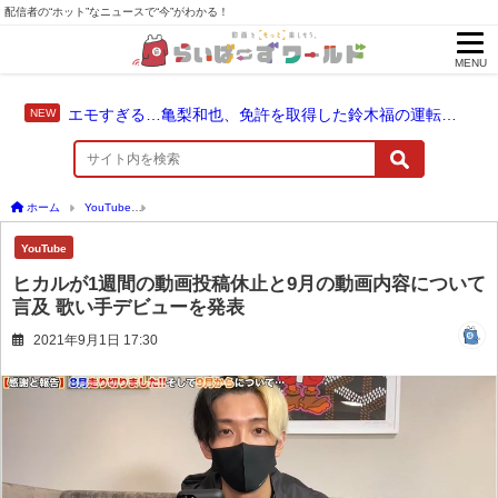
配信者の“ホット”なニュースで“今”がわかる！
MENU
エモすぎる…亀梨和也、免許を取得した鈴木福の運転でドライブ！
ホーム
YouTube
ヒカルが1週間の動画投稿休止と9月の動画内容について言及 歌い手
YouTube
ヒカルが1週間の動画投稿休止と9月の動画内容について
言及 歌い手デビューを発表
2021年9月1日 17:30