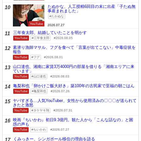
たぬかな、人工授精6回目の末に出産「子たぬ無
10
事産まれました」
たかぬな
YouTube
2026.07.27
三年食太郎、結婚していたことを明かす
11
YouTube
三年食太郎
2026.08.05
素潜り漁師マサル、フグを食べて「言葉が出てこない」中毒症状を
12
報告
YouTube
フグ
2026.08.01
山口達也、湘南に家賃3万4000円の部屋を借りる「湘南エリアに来
13
ています」
YouTube
山口達也
2026.08.03
亀梨和也「卵かけご飯大好き」築100年の古民家で至福の朝ごはん
14
YouTube
亀梨和也
2026.07.26
ヤバすぎる…人気YouTuber、女性から使用済みの〇〇〇が送られて
15
きたと激怒
YouTube
タケヤキ翔
2026.07.31
映画『ちいかわ』初日9.3億円。観た人から「こんな話なの」と困
16
惑の声も
YouTube
ちいかわ
2026.07.27
くみっきー、シンガポール移住の理由を語る
17