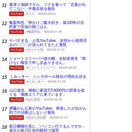
素潜り漁師マサル、フグを食べて「言葉が出
11
てこない」中毒症状を報告
YouTube
フグ
2026.08.01
亀梨和也「卵かけご飯大好き」築100年の古
12
民家で至福の朝ごはん
YouTube
亀梨和也
2026.07.26
ヤバすぎる…人気YouTuber、女性から使用済
13
みの〇〇〇が送られてきたと激怒
YouTube
タケヤキ翔
2026.07.31
ショートスリーパー堀大輔、全財産喪失「情
14
けない報告で申し訳ありません」
YouTube
ショートスリーパー
2026.08.03
くみっきー、シンガポール移住の理由を語る
15
YouTube
くみっきー
2026.07.28
山口達也、湘南に家賃3万4000円の部屋を借
16
りる「湘南エリアに来ています」
YouTube
山口達也
2026.08.03
膵臓がん公表のYouTuber、再発したが抗がん
17
剤での治療はしないと報告
YouTube
抗がん剤治療
2026.07.27
新日棚橋社長に「パソコン打てるんですか」
18
発言の前川D 批判殺到で謝罪