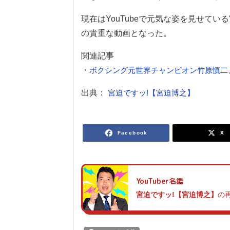
現在はYouTubeで元気な姿を見せて
の貴重な動画となった。
関連記事
・
ボクシング元世界チャンピオン竹原慎二、
出典：
宮迫ですッ!【宮迫博之】
Facebook
X
YouTuber名鑑
宮迫ですッ!【宮迫博之】
の