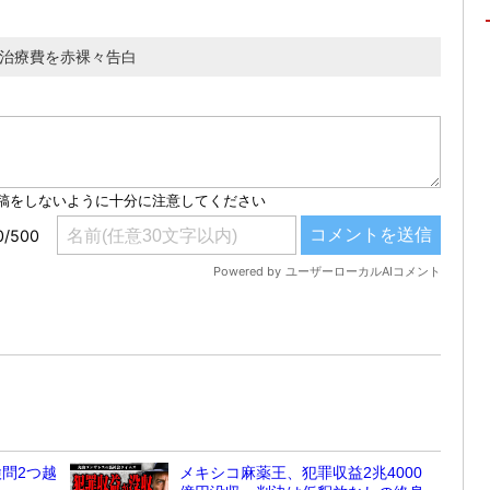
や治療費を赤裸々告白
問2つ越
メキシコ麻薬王、犯罪収益2兆4000