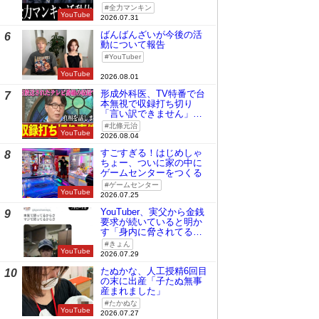
全力マンキン
YouTube
2026.07.31
ばんばんざいが今後の活
6
動について報告
YouTuber
YouTube
2026.08.01
形成外科医、TV特番で台
7
本無視で収録打ち切り
「言い訳できません」と
謝罪
北條元治
YouTube
2026.08.04
すごすぎる！はじめしゃ
8
ちょー、ついに家の中に
ゲームセンターをつくる
ゲームセンター
YouTube
2026.07.25
YouTuber、実父から金銭
9
要求が続いていると明か
す「身内に脅されてる
の」
きょん
YouTube
2026.07.29
たぬかな、人工授精6回目
10
の末に出産「子たぬ無事
産まれました」
たかぬな
YouTube
2026.07.27