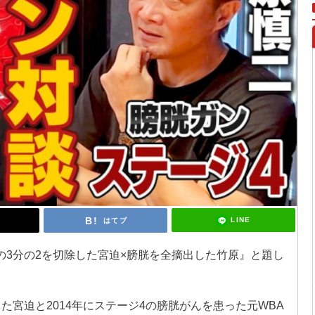
LINE
はてブ
の3分の2を切除した宮迫×膀胱を全摘出した竹原』と題し
た宮迫と2014年にステージ4の膀胱がんを患った元WBA