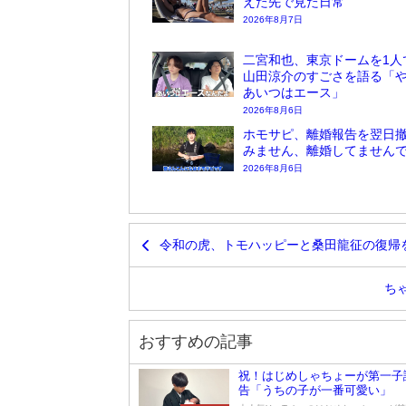
えた先で見た日常
2026年8月7日
二宮和也、東京ドームを1人
山田涼介のすごさを語る「
あいつはエース」
2026年8月6日
ホモサピ、離婚報告を翌日
みません、離婚してません
2026年8月6日
令和の虎、トモハッピーと桑田龍征の復帰
ち
おすすめの記事
祝！はじめしゃちょーが第一子
告「うちの子が一番可愛い」