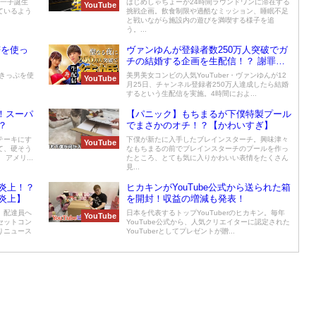
第一子誕生
はじめしゃちょーが24時間ラウンドワンに滞在する
YouTube
ているよう
挑戦企画。飲食制限や過酷なミッション、睡眠不足
と戦いながら施設内の遊びを満喫する様子を追
う。...
符を使っ
ヴァンゆんが登録者数250万人突破でガ
！
チの結婚する企画を生配信！？ 謝罪動
画でゆんに告白
8きっぷを使
美男美女コンビの人気YouTuber・ヴァンゆんが12
YouTube
月25日、チャンネル登録者250万人達成したら結婚
するという生配信を実施。4時間におよ...
！スーパ
【パニック】もちまるが下僕特製プール
？
でまさかのオチ！？【かわいすぎ】
テーキにす
下僕が新たに入手したブレインスターチ。興味津々
YouTube
て、硬そう
なもちまるの前でブレインスターチのプールを作っ
アメリ...
たところ、とても気に入りかわいい表情をたくさん
見...
炎上！？
ヒカキンがYouTube公式から送られた箱
炎上】
を開封！収益の増減も発表！
。配達員へ
日本を代表するトップYouTuberのヒカキン。毎年
YouTube
セットコン
YouTube公式から、人気クリエイターに認定された
りニュース
YouTuberとしてプレゼントが贈...