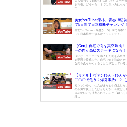
大人気YouTuberのはじめしゃちょーが
YouTube
を報告。どうやら、すでに親バカになっ
で…。...
美女YouTuber果林、青春18切
て5日間で日本横断チャレンジ
美女YouTuber・果林が、5日間で青春1
YouTube
って日本横断できるかチャレンジ！...
【Gen】自宅で肉を真空熟成！
ーの肉が高級ステーキになる！
Genが、スーパーで購入した肉を高級ス
YouTube
る動画を投稿した。自宅で肉を熟成させ
な肉を柔らかくすることに成功している。 
【リアル】ヴァンゆん・ゆんが
〇〇〇で危うく爆発事故に？【
元ヴァンゆん・ゆんがまたもや炎上した
YouTube
の不満で炎上したばかりだが、今度はカ
ロの使い方を批判されていると「ゆっく
雑...