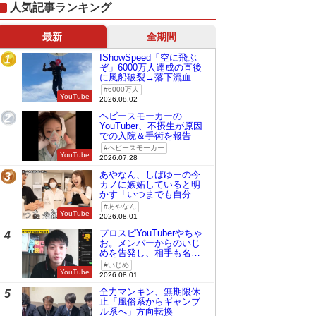
人気記事ランキング
最新
全期間
IShowSpeed「空に飛ぶ
1
ぞ」6000万人達成の直後
に風船破裂→落下流血
6000万人
YouTube
2026.08.02
ヘビースモーカーの
2
YouTuber、不摂生が原因
での入院＆手術を報告
ヘビースモーカー
YouTube
2026.07.28
あやなん、しばゆーの今
3
カノに嫉妬していると明
かす「いつまでも自分の
ものみたいに…」
あやなん
YouTube
2026.08.01
プロスピYouTuberやちゃ
4
お。メンバーからのいじ
めを告発し、相手も名指
しで批判
いじめ
YouTube
2026.08.01
全力マンキン、無期限休
5
止「風俗系からギャンブ
ル系へ」方向転換