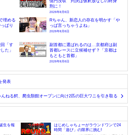
億円没収 判決は仮釈放なしの終身
刑に！
2026年8月6日
で埋める
Rちゃん、新恋人の存在を明かす「や
やっぱり
っぱ言っちゃうよね」
2026年8月6日
撤回「す
副首都に選ばれるのは…京都府は副
でした」
首都レースに立候補せず？「京都は
もともと首都」
2026年8月6日
を発表
ゃんねる鰐、爬虫類館オープンに向け2匹の巨大ワニを引き取る
誕生を報
はじめしゃちょーがラウンドワンで24
時間「遊び」の限界に挑む!