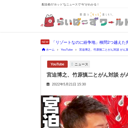
配信者の“ホット”なニュースで“今”がわかる！
「リゾートなのに紛争地」検問2つ越えた
ホーム
YouTube
宮迫博之、竹原慎二とがん対談 がん
ニュース
YouTube
宮迫博之、竹原慎二とがん対談 が
2022年5月21日 15:30