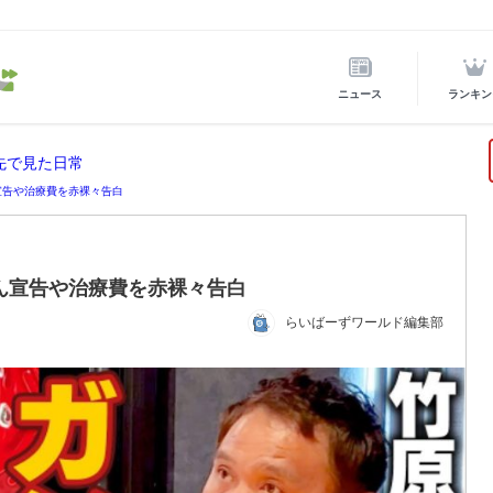
ニュース
ランキン
先で見た日常
宣告や治療費を赤裸々告白
ん宣告や治療費を赤裸々告白
らいばーずワールド編集部