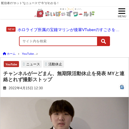
配信者の“ホット”なニュースで“今”がわかる！
MENU
ホロライブ所属の宝鐘マリンが後輩VTuberのすごさを語る「自分のすごさに気づいてない」
ホーム
YouTube
チャンネルがーどまん、無期限活動休止を発表 MYと連絡とれず撮
ニュース
活動休止
YouTube
チャンネルがーどまん、無期限活動休止を発表 MYと連
絡とれず撮影ストップ
2022年4月15日 12:30