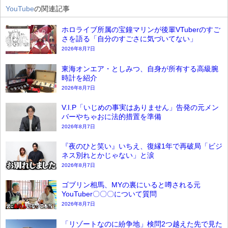
YouTube
の関連記事
ホロライブ所属の宝鐘マリンが後輩VTuberのすご
さを語る「自分のすごさに気づいてない」
2026年8月7日
東海オンエア・としみつ、自身が所有する高級腕
時計を紹介
2026年8月7日
V.I.P「いじめの事実はありません」告発の元メン
バーやちゃおに法的措置を準備
2026年8月7日
『夜のひと笑い』いちえ、復縁1年で再破局「ビジ
ネス別れとかじゃない」と涙
2026年8月7日
ゴブリン相馬、MYの裏にいると噂される元
YouTuber〇〇〇について質問
2026年8月7日
「リゾートなのに紛争地」検問2つ越えた先で見た