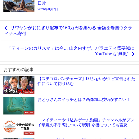
日常
2026年8月7日
サワヤンがおにぎり配布で160万円を集める 全額を母国ウクラ
イナへ寄付
「ティーンのカリスマ」は今… 山之内すず、バラエティ需要減に
YouTubeも”無風”
おすすめの記事
【ステゴロパンチャーズ】DJふぉいがクビ宣告された
件について切り込む
YouTube
おとうさんスイッチとは？画像加工技術がすごい！
YouTube
「マイティーやり込みゲーム動画」チャンネルがプレ
イ環境の不手際について釈明 今後についても言及
YouTube