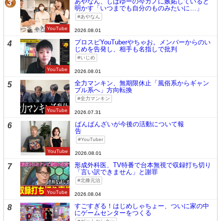
あやなん、しばゆーの今カノに嫉妬していると
3
明かす「いつまでも自分のものみたいに…」
あやなん
YouTube
2026.08.01
プロスピYouTuberやちゃお。メンバーからのい
4
じめを告発し、相手も名指しで批判
いじめ
YouTube
2026.08.01
全力マンキン、無期限休止「風俗系からギャン
5
ブル系へ」方向転換
全力マンキン
YouTube
2026.07.31
ばんばんざいが今後の活動について報
6
告
YouTuber
YouTube
2026.08.01
形成外科医、TV特番で台本無視で収録打ち切り
7
「言い訳できません」と謝罪
北條元治
YouTube
2026.08.04
すごすぎる！はじめしゃちょー、ついに家の中
8
にゲームセンターをつくる