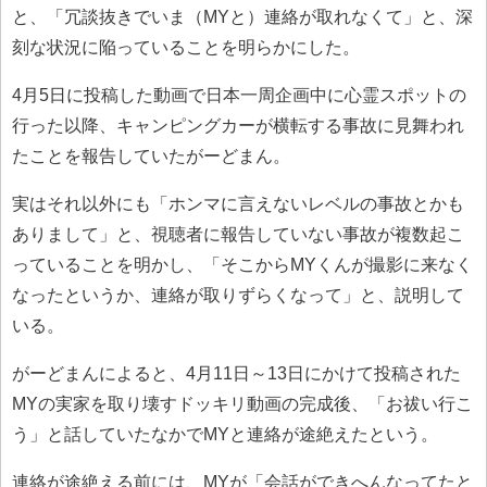
と、「冗談抜きでいま（MYと）連絡が取れなくて」と、深
刻な状況に陥っていることを明らかにした。
4月5日に投稿した動画で日本一周企画中に心霊スポットの
行った以降、キャンピングカーが横転する事故に見舞われ
たことを報告していたがーどまん。
実はそれ以外にも「ホンマに言えないレベルの事故とかも
ありまして」と、視聴者に報告していない事故が複数起こ
っていることを明かし、「そこからMYくんが撮影に来なく
なったというか、連絡が取りずらくなって」と、説明して
いる。
がーどまんによると、4月11日～13日にかけて投稿された
MYの実家を取り壊すドッキリ動画の完成後、「お祓い行こ
う」と話していたなかでMYと連絡が途絶えたという。
連絡が途絶える前には、MYが「会話ができへんなってたと