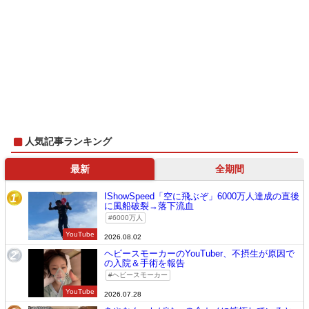
人気記事ランキング
最新
全期間
IShowSpeed「空に飛ぶぞ」6000万人達成の直後
1
に風船破裂→落下流血
6000万人
YouTube
2026.08.02
ヘビースモーカーのYouTuber、不摂生が原因で
2
の入院＆手術を報告
ヘビースモーカー
YouTube
2026.07.28