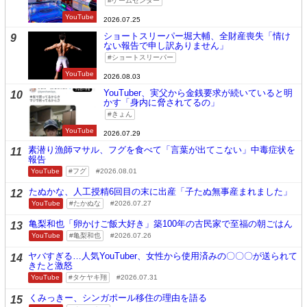
ゲームセンター
YouTube
2026.07.25
ショートスリーパー堀大輔、全財産喪失「情け
9
ない報告で申し訳ありません」
ショートスリーパー
YouTube
2026.08.03
YouTuber、実父から金銭要求が続いていると明
10
かす「身内に脅されてるの」
きょん
YouTube
2026.07.29
素潜り漁師マサル、フグを食べて「言葉が出てこない」中毒症状を
11
報告
YouTube
フグ
2026.08.01
たぬかな、人工授精6回目の末に出産「子たぬ無事産まれました」
12
YouTube
たかぬな
2026.07.27
亀梨和也「卵かけご飯大好き」築100年の古民家で至福の朝ごはん
13
YouTube
亀梨和也
2026.07.26
ヤバすぎる…人気YouTuber、女性から使用済みの〇〇〇が送られて
14
きたと激怒
YouTube
タケヤキ翔
2026.07.31
くみっきー、シンガポール移住の理由を語る
15