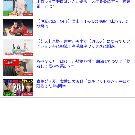
ホロライブ獅白ぼたんが語る、人生を楽にする「神家
電」とは？
YouTube
【伊豆のぬし釣り】雪山へ！‐5℃の極寒で味わうこた
つ焼肉
YouTube
【芸人】東野・吉村が美少女【Vtuber】になってリア
クション芸に挑戦！鼻毛脱毛ワックスに悶絶
YouTube
あやなんとしばゆーが離婚危機？原因はてつや？「執
着して気持ち悪いです」
YouTube
森脇梨々夏、毒舌に大苦戦「ゴキブリも好き」井口が
頭抱えた1時間半
YouTube