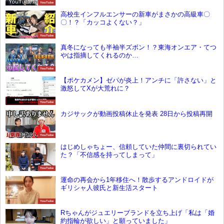
YouTube
高校生インフルエンサーの新車がまさかの高級車〇
〇！？「カッコよくない？」
YouTube
真冬になっても半袖半ズボン！？東海オンエア・てつ
やは指摘してくれるのか…
YouTube
【ポケカメン】ゼパが炎上！アンチに「許さない」と
激怒してXが大荒れに？
YouTube
カジサックが動画投稿休止を発表 28日から投稿再開
YouTube
はじめしゃちょー、信頼していた仲間に裏切られてい
た？「不信感を持ってしまって」
YouTube
運命の再会から1年移住へ！散歩するアンドロイドが
ギリシャ人彼氏と新生活スタート
YouTube
Rちゃんがジュエリーブランドを立ち上げ「私は「婚
約指輪が欲しい」と願っていました」