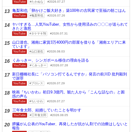
YouTube
たかぬな
2026.07.27
亀梨和也「卵かけご飯大好き」築100年の古民家で至福の朝ごはん
13
YouTube
亀梨和也
2026.07.26
ヤバすぎる…人気YouTuber、女性から使用済みの〇〇〇が送られて
14
きたと激怒
YouTube
タケヤキ翔
2026.07.31
山口達也、湘南に家賃3万4000円の部屋を借りる「湘南エリアに来
15
ています」
YouTube
山口達也
2026.08.03
くみっきー、シンガポール移住の理由を語る
16
YouTube
くみっきー
2026.07.28
新日棚橋社長に「パソコン打てるんですか」発言の前川D 批判殺到
17
で謝罪
YouTube
プロレス
2026.07.29
映画『ちいかわ』初日9.3億円。観た人から「こんな話なの」と困
18
惑の声も
YouTube
ちいかわ
2026.07.27
三年食太郎、結婚していたことを明かす
19
YouTube
三年食太郎
2026.08.05
膵臓がん公表のYouTuber、再発したが抗がん剤での治療はしないと
20
報告