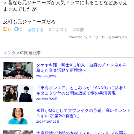
エンタメ
の関連記事
タケヤキ翔、騎士Xに加入！自身のチャンネルを
超えた音楽活動で新境地へ
2025年5月20日
『東海オンエア』としみつが『ANN0』に登場！
キタニタツヤの公開生放送で夢の共演実現
2025年5月20日
永野がMCとして大ブレイクの予感、高いタレント
スキルで“第2の有吉”に
2024年10月15日
大麻所持で逮捕の木村ミノル、“メンタル”を弱ら