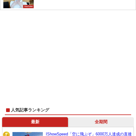
YouTube
人気記事ランキング
最新
全期間
IShowSpeed「空に飛ぶぞ」6000万人達成の直後
1