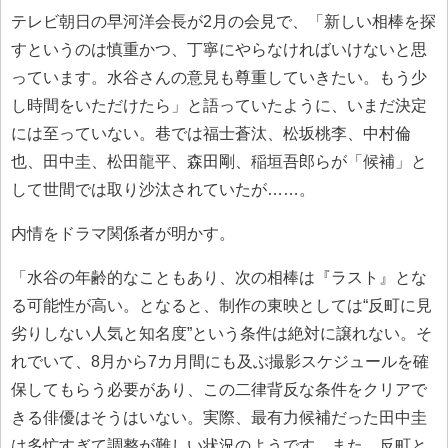
テレビ朝日の早河洋会長が2月の会見で、「新しい相棒を探
すというのは慎重かつ、丁寧にやらなければいけないと思
っています。水谷さんの意見も尊重していきたい。もう少
し時間をいただけたら」と語っていたように、いまだ決定
には至っていない。巷では福士蒼汰、松坂桃李、中村倫
也、田中圭、松田龍平、森田剛、稲垣吾郎らが「候補」と
して世間では取り沙汰されていたが……。
内情をドラマ関係者が明かす。
「水谷の年齢的なこともあり、次の相棒は『ラスト』とな
る可能性が高い。となると、制作の東映としては“反町に見
劣りしない人気と知名度”という条件は絶対に譲れない。そ
れでいて、8月から7カ月間にも及ぶ撮影スケジュールを確
保してもらう必要があり、この二律背反な条件をクリアで
きる俳優はそうはいない。実際、最有力候補だった田中圭
は多忙すぎて調整が難しい状況のようです。また、反町と