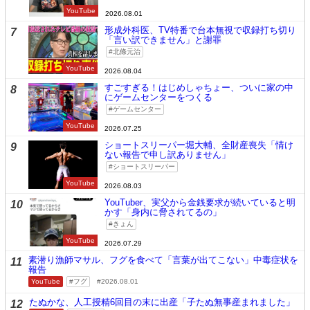
YouTube
2026.08.01
形成外科医、TV特番で台本無視で収録打ち切り
7
「言い訳できません」と謝罪
北條元治
YouTube
2026.08.04
すごすぎる！はじめしゃちょー、ついに家の中
8
にゲームセンターをつくる
ゲームセンター
YouTube
2026.07.25
ショートスリーパー堀大輔、全財産喪失「情け
9
ない報告で申し訳ありません」
ショートスリーパー
YouTube
2026.08.03
YouTuber、実父から金銭要求が続いていると明
10
かす「身内に脅されてるの」
きょん
YouTube
2026.07.29
素潜り漁師マサル、フグを食べて「言葉が出てこない」中毒症状を
11
報告
YouTube
フグ
2026.08.01
たぬかな、人工授精6回目の末に出産「子たぬ無事産まれました」
12