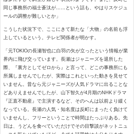
同じ事務所の福士蒼汰が……という話も、やはりスケジュ
ールの調整が難しいとか」
こうした状況下で、ここにきて新たな「大物」の名前も浮
上しているという。テレビ関係者が明かす。
「元TOKIOの長瀬智也に白羽の矢が立ったという情報が業
界内に飛び交っています。長瀬はジャニーズを退所した
際、『裏方としてゼロから』と言って、どこの事務所にも
所属しませんでしたが、実際はこれといった動きを見せて
いません。昔なら元ジャニーズが人気ドラマに出ることな
どありえませんでしたが、山下智久が4月期のNHKドラマ
『正直不動産』で主演するなど、そのへんは以前より緩く
なっている。長瀬の人気・知名度は反町にまったく負けて
いませんし、フリーということで時間はたっぷりある。先
日は、うどんを食べていただけでその目撃談がネットニュ