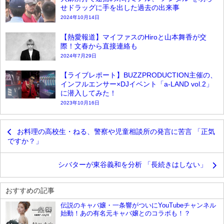
せドラッグに手を出した過去の出来事
2024年10月14日
【熱愛報道】マイファスのHiroと山本舞香が交
際！文春から直接連絡も
2024年7月29日
【ライブレポート】BUZZPRODUCTION主催の、
インフルエンサー×DJイベント「a-LAND vol.2」
に潜入してみた！
2023年10月16日
お料理の高校生・ねる、警察や児童相談所の発言に苦言 「正気
ですか？」
シバターが東谷義和を分析 「長続きはしない」
おすすめの記事
伝説のキャバ嬢・一条響がついにYouTubeチャンネル
始動！あの有名元キャバ嬢とのコラボも！？