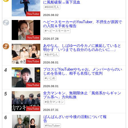
に風船破裂→落下流血
6000万人
YouTube
2026.08.02
ヘビースモーカーのYouTuber、不摂生が原因で
2
の入院＆手術を報告
ヘビースモーカー
YouTube
2026.07.28
あやなん、しばゆーの今カノに嫉妬していると
3
明かす「いつまでも自分のものみたいに…」
あやなん
YouTube
2026.08.01
プロスピYouTuberやちゃお。メンバーからのい
4
じめを告発し、相手も名指しで批判
いじめ
YouTube
2026.08.01
全力マンキン、無期限休止「風俗系からギャン
5
ブル系へ」方向転換
全力マンキン
YouTube
2026.07.31
ばんばんざいが今後の活動について報
6
告
YouTuber