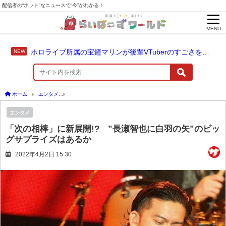
配信者の“ホット”なニュースで“今”がわかる！
MENU
ホロライブ所属の宝鐘マリンが後輩VTuberのすごさを語る「自分のすごさに気づいてない」
ホーム
エンタメ
「次の相棒」に新展開!? ”長瀬智也に白羽の矢”のビッグサプライズ
エンタメ
「次の相棒」に新展開!? ”長瀬智也に白羽の矢”のビッ
グサプライズはあるか
2022年4月2日 15:30