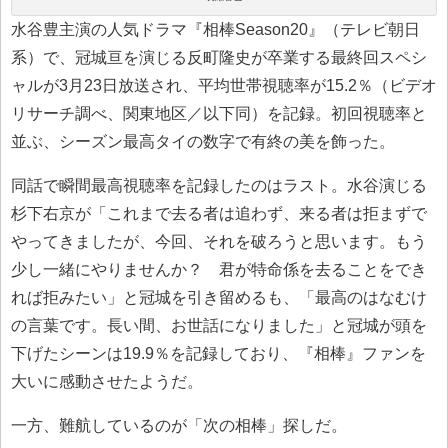
水谷豊主演の人気ドラマ『相棒Season20』（テレビ朝日
系）で、冠城亘を演じる反町隆史が卒業する最終回スペシ
ャルが3月23日放送され、平均世帯視聴率が15.2％（ビデオ
リサーチ調べ、関東地区／以下同）を記録。初回視聴率と
並ぶ、シーズン最高タイの数字で有終の美を飾った。
同話で瞬間最高視聴率を記録したのはラスト。水谷演じる
杉下右京が「これまで去る者は追わず、来る者は拒まずで
やってきましたが、今回、それを破ろうと思います。もう
少し一緒にやりませんか？ 君が特命係を去ることをでき
れば拒みたい」と冠城を引き留めるも、「最高のはなむけ
の言葉です。長い間、お世話になりました」と冠城が頭を
下げたシーンは19.9％を記録しており、『相棒』ファンを
大いに感動させたようだ。
一方、難航しているのが「次の相棒」探しだ。