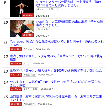
ショートスリーパー堀大輔、全財産喪失「情け
9
ない報告で申し訳ありません」
ショートスリーパー
YouTube
2026.08.03
たぬかな、人工授精6回目の末に出産「子たぬ無
10
事産まれました」
たかぬな
YouTube
2026.07.27
YouTuber、実父から金銭要求が続いていると明かす「身内に脅され
11
てるの」
YouTube
きょん
2026.07.29
素潜り漁師マサル、フグを食べて「言葉が出てこない」中毒症状を
12
報告
YouTube
フグ
2026.08.01
亀梨和也「卵かけご飯大好き」築100年の古民家で至福の朝ごはん
13
YouTube
亀梨和也
2026.07.26
ヤバすぎる…人気YouTuber、女性から使用済みの〇〇〇が送られて
14
きたと激怒
YouTube
タケヤキ翔
2026.07.31
山口達也、湘南に家賃3万4000円の部屋を借りる「湘南エリアに来
15
ています」
YouTube
山口達也
2026.08.03