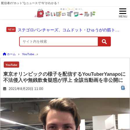
配信者の“ホット”なニュースで“今”がわかる！
MENU
ステゴロパンチャーズ、コムドット・ひゅうがの筋トレに触れる
ホーム
YouTube
東京オリンピックの様子を配信するYouTuberYanapoに不法侵
YouTube
東京オリンピックの様子を配信するYouTuberYanapoに
不法侵入や無銭飲食疑惑が浮上 全該当動画を非公開に
2021年8月20日 11:00