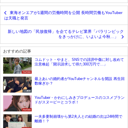
東海オンエアが1週間の労働時間を公開 長時間労働もYouTuber
は天職と発言
新しい地図の「民放復帰」を企てるテレビ業界「パラリンピック
をきっかけに、いよいよ今秋…」
おすすめの記事
コムドット・やまと、SNSでの誹謗中傷に対し改めて
注意喚起「開示請求して得た300万円で…」
YouTube
最上あいの婚約者がYouTubeチャンネルを開設 再生回
数稼ぎか？
Live配信
YouTuber・かわにしみきプロデュースのコスメブラン
ドがスヌーピーとコラボ！
YouTube
一夫多妻制崩壊から第2夫人との結婚の次は24時間で
離婚！？