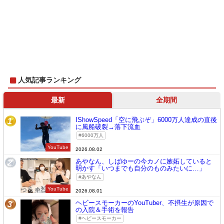
人気記事ランキング
最新
全期間
IShowSpeed「空に飛ぶぞ」6000万人達成の直後
1
に風船破裂→落下流血
6000万人
YouTube
2026.08.02
あやなん、しばゆーの今カノに嫉妬していると
2
明かす「いつまでも自分のものみたいに…」
あやなん
YouTube
2026.08.01
ヘビースモーカーのYouTuber、不摂生が原因で
3
の入院＆手術を報告
ヘビースモーカー