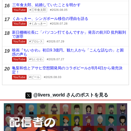
三年食太郎、結婚していたことを明かす
16
YouTube
三年食太郎
2026.08.05
くみっきー、シンガポール移住の理由を語る
17
YouTube
くみっきー
2026.07.28
新日棚橋社長に「パソコン打てるんですか」発言の前川D 批判殺到
18
で謝罪
YouTube
プロレス
2026.07.29
映画『ちいかわ』初日9.3億円。観た人から「こんな話なの」と困
19
惑の声も
YouTube
ちいかわ
2026.07.27
亀梨和也とアサヒ空想開発局のコラボビールが8月4日から発売決
20
定！
YouTube
ビール
2026.08.03
@livers_world さんのポストを見る