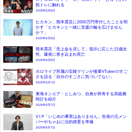
筋トレに触れる
2026年8月8日
ヒカキン、熊本震災に2000万円寄付したことを明
かす「ヒカキンと一緒に支援の輪を広げません
か？」
2026年8月8日
熊本震災「売上金を戻して」指示に応じた22歳女
性、爆発に巻き込まれ死亡
2026年8月8日
ホロライブ所属の宝鐘マリンが後輩VTuberのすご
さを語る「自分のすごさに気づいてない」
2026年8月7日
東海オンエア・としみつ、自身が所有する高級腕
時計を紹介
2026年8月7日
V.I.P「いじめの事実はありません」告発の元メン
バーやちゃおに法的措置を準備
2026年8月7日