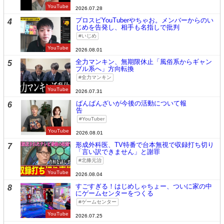
YouTube
2026.07.28
プロスピYouTuberやちゃお。メンバーからのい
4
じめを告発し、相手も名指しで批判
いじめ
YouTube
2026.08.01
全力マンキン、無期限休止「風俗系からギャン
5
ブル系へ」方向転換
全力マンキン
YouTube
2026.07.31
ばんばんざいが今後の活動について報
6
告
YouTuber
YouTube
2026.08.01
形成外科医、TV特番で台本無視で収録打ち切り
7
「言い訳できません」と謝罪
北條元治
YouTube
2026.08.04
すごすぎる！はじめしゃちょー、ついに家の中
8
にゲームセンターをつくる
ゲームセンター
YouTube
2026.07.25