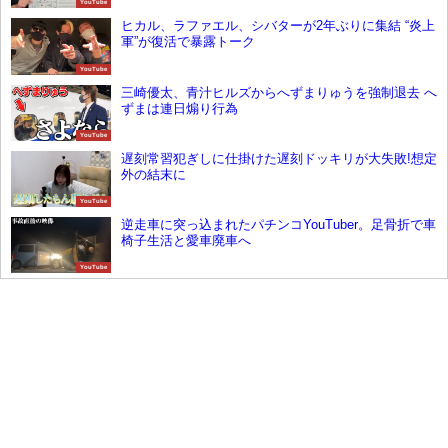
YouTube
ヒカル、ラファエル、シバターが2年ぶりに集結 “炎上
軍”が復活で暴露トーク
YouTube
三崎優太、青汁ヒルズからへずまりゅうを強制退去 へ
ずまは連日煽り行為
YouTube
遅刻常習犯ぎしに仕掛けた遅刻ドッキリが大失敗!想定
外の結末に
YouTube
逆走車に突っ込まれたパチンコYouTuber。足骨折で車
椅子生活と愛車廃車へ
YouTube