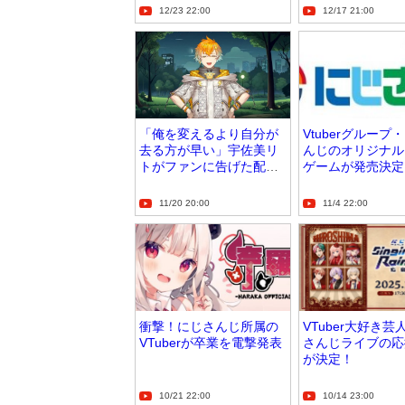
12/23 22:00
12/17 21:00
「俺を変えるより自分が
Vtuberグループ
去る方が早い」宇佐美リ
んじのオリジナル
トがファンに告げた配信
ゲームが発売決定
ルール
11/20 20:00
11/4 22:00
衝撃！にじさんじ所属の
VTuber大好き芸
VTuberが卒業を電撃発表
さんじライブの応
が決定！
10/21 22:00
10/14 23:00