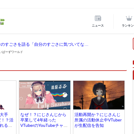
ニュース
ランキン
ホロライブ所属の宝鐘マリンが後輩VTuberのすごさを語る「自分のすごさに気づいてない」
 らいばーずワールド
大手
なぜ！？にじさんじから
活動再開か？にじさんじ
定！？活
卒業して4年経った
所属の活動休止中VTuber
れる理
VTuberのYouTubeチャン
が生配信を告知
ネルが突然復活