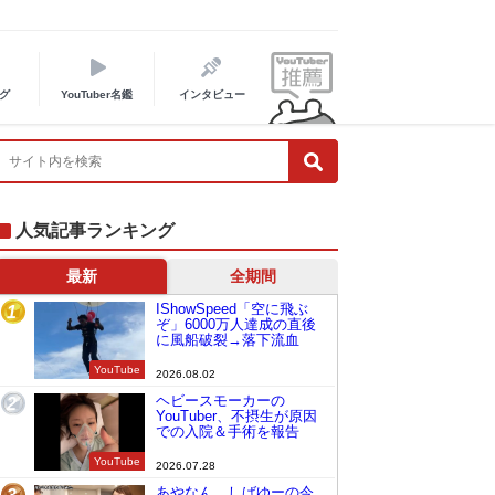
グ
YouTuber名鑑
インタビュー
人気記事ランキング
最新
全期間
IShowSpeed「空に飛ぶ
1
ぞ」6000万人達成の直後
に風船破裂→落下流血
YouTube
2026.08.02
ヘビースモーカーの
2
YouTuber、不摂生が原因
での入院＆手術を報告
YouTube
2026.07.28
あやなん、しばゆーの今