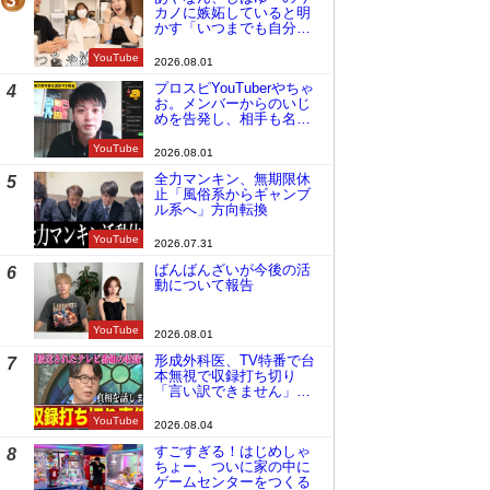
3
カノに嫉妬していると明
かす「いつまでも自分の
ものみたいに…」
YouTube
2026.08.01
プロスピYouTuberやちゃ
4
お。メンバーからのいじ
めを告発し、相手も名指
しで批判
YouTube
2026.08.01
全力マンキン、無期限休
5
止「風俗系からギャンブ
ル系へ」方向転換
YouTube
2026.07.31
ばんばんざいが今後の活
6
動について報告
YouTube
2026.08.01
形成外科医、TV特番で台
7
本無視で収録打ち切り
「言い訳できません」と
謝罪
YouTube
2026.08.04
すごすぎる！はじめしゃ
8
ちょー、ついに家の中に
ゲームセンターをつくる