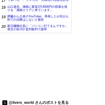
17
山口達也、湘南に家賃3万4000円の部屋を借
18
りる「湘南エリアに来ています」
膵臓がん公表のYouTuber、再発したが抗がん
19
剤での治療はしないと報告
新日棚橋社長に「パソコン打てるんですか」
20
発言の前川D 批判殺到で謝罪
@livers_world さんのポストを見る