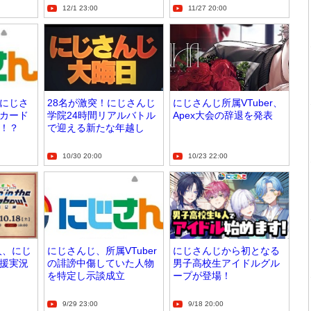
12/1 23:00
11/27 20:00
・にじさ
28名が激突！にじさんじ
にじさんじ所属VTuber、
カード
学院24時間リアルバトル
Apex大会の辞退を発表
！？
で迎える新たな年越し
10/30 20:00
10/23 22:00
人、にじ
にじさんじ、所属VTuber
にじさんじから初となる
援実況
の誹謗中傷していた人物
男子高校生アイドルグル
を特定し示談成立
ープが登場！
9/29 23:00
9/18 20:00