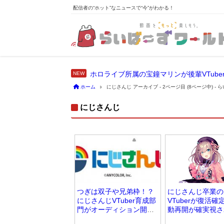
配信者の“ホット”なニュースで“今”がわかる！
ホーム
にじさんじ アーカイブ - 2ページ目 (8ページ中) -
にじさんじ
つぎは双子や兄弟枠！？
にじさんじ卒業の
にじさんじVTuber育成部
VTuberが復活確
門がオーディション開催
動再開が確実視さ
を発表
由は…