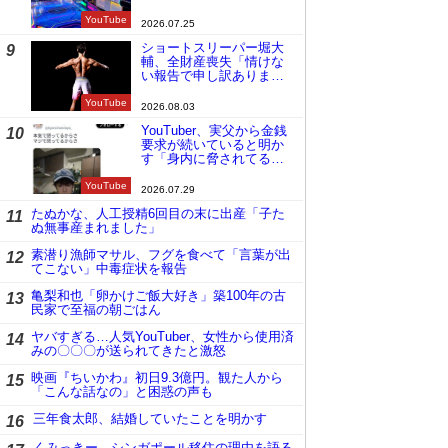
YouTube
2026.07.25
ショートスリーパー堀大
9
輔、全財産喪失「情けな
い報告で申し訳ありませ
ん」
YouTube
2026.08.03
YouTuber、実父から金銭
10
要求が続いていると明か
す「身内に脅されてる
の」
YouTube
2026.07.29
たぬかな、人工授精6回目の末に出産「子た
11
ぬ無事産まれました」
素潜り漁師マサル、フグを食べて「言葉が出
12
てこない」中毒症状を報告
亀梨和也「卵かけご飯大好き」築100年の古
13
民家で至福の朝ごはん
ヤバすぎる…人気YouTuber、女性から使用済
14
みの〇〇〇が送られてきたと激怒
映画『ちいかわ』初日9.3億円。観た人から
15
「こんな話なの」と困惑の声も
三年食太郎、結婚していたことを明かす
16
くみっきー、シンガポール移住の理由を語る