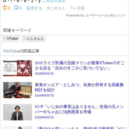
関連キーワード
VTuber
にじさんじ
YouTube
の関連記事
ホロライブ所属の宝鐘マリンが後輩VTuberのすご
さを語る「自分のすごさに気づいてない」
2026年8月7日
東海オンエア・としみつ、自身が所有する高級腕
時計を紹介
2026年8月7日
V.I.P「いじめの事実はありません」告発の元メン
バーやちゃおに法的措置を準備
2026年8月7日
『夜のひと笑い』いちえ、復縁1年で再破局「ビジ