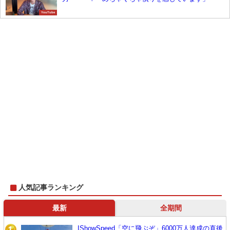
YouTube
人気記事ランキング
最新
全期間
IShowSpeed「空に飛ぶぞ」6000万人達成の直後
1