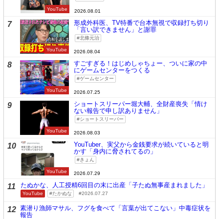
YouTube
2026.08.01
形成外科医、TV特番で台本無視で収録打ち切り
7
「言い訳できません」と謝罪
北條元治
YouTube
2026.08.04
すごすぎる！はじめしゃちょー、ついに家の中
8
にゲームセンターをつくる
ゲームセンター
YouTube
2026.07.25
ショートスリーパー堀大輔、全財産喪失「情け
9
ない報告で申し訳ありません」
ショートスリーパー
YouTube
2026.08.03
YouTuber、実父から金銭要求が続いていると明
10
かす「身内に脅されてるの」
きょん
YouTube
2026.07.29
たぬかな、人工授精6回目の末に出産「子たぬ無事産まれました」
11
YouTube
たかぬな
2026.07.27
素潜り漁師マサル、フグを食べて「言葉が出てこない」中毒症状を
12
報告