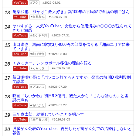
YouTube
フグ
2026.08.01
亀梨和也「卵かけご飯大好き」築100年の古民家で至福の朝ごはん
13
YouTube
亀梨和也
2026.07.26
ヤバすぎる…人気YouTuber、女性から使用済みの〇〇〇が送られて
14
きたと激怒
YouTube
タケヤキ翔
2026.07.31
山口達也、湘南に家賃3万4000円の部屋を借りる「湘南エリアに来
15
ています」
YouTube
山口達也
2026.08.03
くみっきー、シンガポール移住の理由を語る
16
YouTube
くみっきー
2026.07.28
新日棚橋社長に「パソコン打てるんですか」発言の前川D 批判殺到
17
で謝罪
YouTube
プロレス
2026.07.29
映画『ちいかわ』初日9.3億円。観た人から「こんな話なの」と困
18
惑の声も
YouTube
ちいかわ
2026.07.27
三年食太郎、結婚していたことを明かす
19
YouTube
三年食太郎
2026.08.05
膵臓がん公表のYouTuber、再発したが抗がん剤での治療はしないと
20
報告