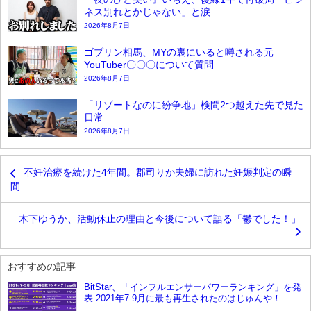
ネス別れとかじゃない」と涙
2026年8月7日
ゴブリン相馬、MYの裏にいると噂される元
YouTuber〇〇〇について質問
2026年8月7日
「リゾートなのに紛争地」検問2つ越えた先で見た
日常
2026年8月7日
不妊治療を続けた4年間。郡司りか夫婦に訪れた妊娠判定の瞬
間
木下ゆうか、活動休止の理由と今後について語る「鬱でした！」
おすすめの記事
BitStar、「インフルエンサーパワーランキング」を発
表 2021年7-9月に最も再生されたのはじゅんや！