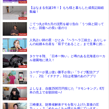
YouTube
【はなまる生誕1年！】もち様と暮らした成長記録総
集編！
YouTube
こてつ丸が8カ月の沈黙を破り告白「うつ病と闘って
いた」回復への長い道のり
YouTube
人気占い師の星・ひとみ 『ヘラヘラ三銃士』ありしゃ
んの結婚＆出産を「双子であること」まで見事に的
中！
YouTube
タケヤキ翔、「日本一怖い」と噂のある北海道ローカ
ル遊園地に潜入！
YouTube
ユーザーが選ぶ使い勝手が良い「ライブ配信アプ
リ」、2位「イチナナ」1位は老舗のあのアプリ
エンタメ
よしなま、自腹2500万円投じた『マモンキング』8万
本の売上で全額回収へ!
YouTube
三崎優太、財務省解体デモを取り上げた直後の圧
力・・・？「めちゃくちゃ憤りを感じています」