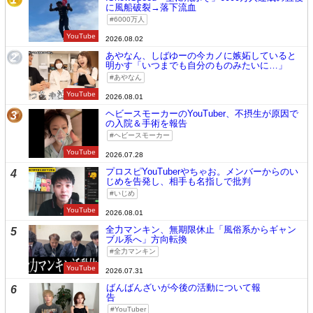
に風船破裂→落下流血
6000万人
YouTube
2026.08.02
あやなん、しばゆーの今カノに嫉妬していると
2
明かす「いつまでも自分のものみたいに…」
あやなん
YouTube
2026.08.01
ヘビースモーカーのYouTuber、不摂生が原因で
3
の入院＆手術を報告
ヘビースモーカー
YouTube
2026.07.28
プロスピYouTuberやちゃお。メンバーからのい
4
じめを告発し、相手も名指しで批判
いじめ
YouTube
2026.08.01
全力マンキン、無期限休止「風俗系からギャン
5
ブル系へ」方向転換
全力マンキン
YouTube
2026.07.31
ばんばんざいが今後の活動について報
6
告
YouTuber