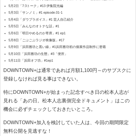
5月2日「7:3トーク」#13 伊集院光編
5月3日「サンノミ」#1 episode.01-1
5月4日「ダウプラボイス」#1 芸人自己紹介
5月5日「みんなのオトナな話」#1
5月6日「明日やめるのか寄席」#1 ep1
5月8日「ごぶごぶラジオ映像版」#17
5月9日「浜田雅功と黒い線」#1浜田雅功初の個展作品制作に密着
5月10日「浜田雅功の生態」#3「便所」
5月11日「浜田オフ功」#1ep1
DOWNTOWN+は通常であれば月額1,100円～のサブスクに
登録しなければ見る事はできない。
特にDOWNTOWN+が始まった記念すべき日の松本人志が
見れる「あの日。松本人志裏側完全ドキュメント」はこの
機会に必ずチェックしておきたいところ。
DOWNTOWN+加入を検討していた人は、今回の期間限定
無料公開を見逃すな！