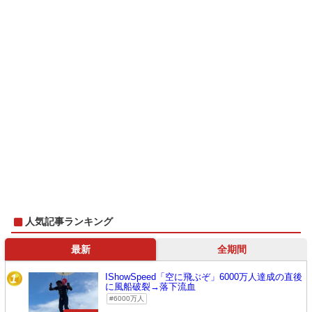
人気記事ランキング
最新
全期間
IShowSpeed「空に飛ぶぞ」6000万人達成の直後
1
に風船破裂→落下流血
6000万人