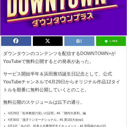
LINE
ダウンタウンのコンテンツを配信するDOWNTOWN+が
YouTubeで無料公開するとの発表があった。
サービス開始半年＆浜田雅功誕生日記念として、公式
YouTubeチャンネルで4月29日からオリジナル作品12タイ
トルを順番に無料公開していくとのこと。
無料公開のスケジュールは以下の通り。
4月29日「松本教授の笑いの証明」#4 「陣内大喜利」編
4月30日「漫才インターナショナル」#1 第1回大会ep1
5月1日「あの日。松本人志裏側完全ドキュメント」#1 初収録のあの日