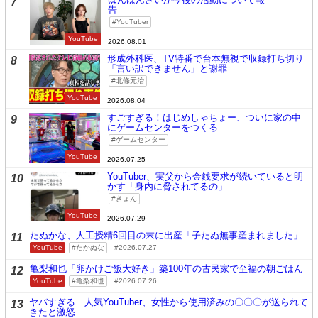
7
告
YouTuber
YouTube
2026.08.01
形成外科医、TV特番で台本無視で収録打ち切り
8
「言い訳できません」と謝罪
北條元治
YouTube
2026.08.04
すごすぎる！はじめしゃちょー、ついに家の中
9
にゲームセンターをつくる
ゲームセンター
YouTube
2026.07.25
YouTuber、実父から金銭要求が続いていると明
10
かす「身内に脅されてるの」
きょん
YouTube
2026.07.29
たぬかな、人工授精6回目の末に出産「子たぬ無事産まれました」
11
YouTube
たかぬな
2026.07.27
亀梨和也「卵かけご飯大好き」築100年の古民家で至福の朝ごはん
12
YouTube
亀梨和也
2026.07.26
ヤバすぎる…人気YouTuber、女性から使用済みの〇〇〇が送られて
13
きたと激怒