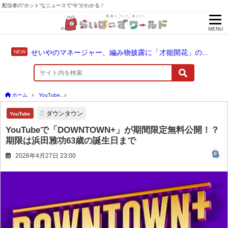
配信者の“ホット”なニュースで“今”がわかる！
MENU
せいやのマネージャー、編み物披露に「才能開花」の予感
ホーム
YouTube
YouTubeで「DOWNTOWN+」が期間限定無料公開！？期限は浜田
ダウンタウン
YouTube
YouTubeで「DOWNTOWN+」が期間限定無料公開！？
期限は浜田雅功63歳の誕生日まで
2026年4月27日 23:00