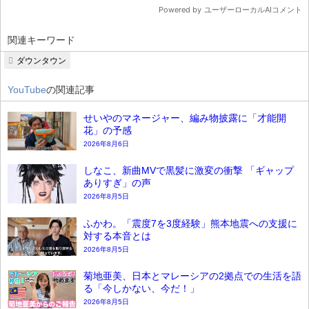
関連キーワード
ダウンタウン
YouTube
の関連記事
せいやのマネージャー、編み物披露に「才能開
花」の予感
2026年8月6日
しなこ、新曲MVで黒髪に激変の衝撃 「ギャップ
ありすぎ」の声
2026年8月5日
ふかわ。「震度7を3度経験」熊本地震への支援に
対する本音とは
2026年8月5日
菊地亜美、日本とマレーシアの2拠点での生活を語
る「今しかない、今だ！」
2026年8月5日