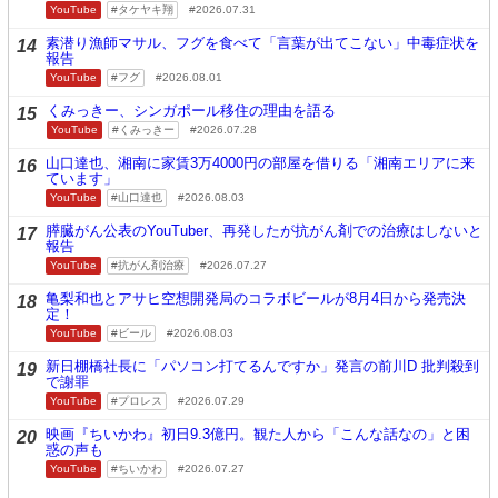
YouTube
タケヤキ翔
2026.07.31
素潜り漁師マサル、フグを食べて「言葉が出てこない」中毒症状を
14
報告
YouTube
フグ
2026.08.01
くみっきー、シンガポール移住の理由を語る
15
YouTube
くみっきー
2026.07.28
山口達也、湘南に家賃3万4000円の部屋を借りる「湘南エリアに来
16
ています」
YouTube
山口達也
2026.08.03
膵臓がん公表のYouTuber、再発したが抗がん剤での治療はしないと
17
報告
YouTube
抗がん剤治療
2026.07.27
亀梨和也とアサヒ空想開発局のコラボビールが8月4日から発売決
18
定！
YouTube
ビール
2026.08.03
新日棚橋社長に「パソコン打てるんですか」発言の前川D 批判殺到
19
で謝罪
YouTube
プロレス
2026.07.29
映画『ちいかわ』初日9.3億円。観た人から「こんな話なの」と困
20
惑の声も
YouTube
ちいかわ
2026.07.27