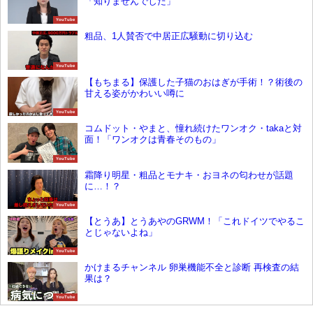
「知りませんでした」
YouTube
粗品、1人賛否で中居正広騒動に切り込む
YouTube
【もちまる】保護した子猫のおはぎが手術！？術後の
甘える姿がかわいい噂に
YouTube
コムドット・やまと、憧れ続けたワンオク・takaと対
面！「ワンオクは青春そのもの」
YouTube
霜降り明星・粗品とモナキ・おヨネの匂わせが話題
に…！？
YouTube
【とうあ】とうあやのGRWM！「これドイツでやるこ
とじゃないよね」
YouTube
かけまるチャンネル 卵巣機能不全と診断 再検査の結
果は？
YouTube