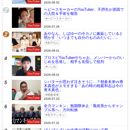
YouTube
2026.08.02
ヘビースモーカーのYouTuber、不摂生が原因で
2
の入院＆手術を報告
ヘビースモーカー
YouTube
2026.07.28
あやなん、しばゆーの今カノに嫉妬していると
3
明かす「いつまでも自分のものみたいに…」
あやなん
YouTube
2026.08.01
プロスピYouTuberやちゃお。メンバーからのい
4
じめを告発し、相手も名指しで批判
いじめ
YouTube
2026.08.01
シバターが思わず泣きそうに…？朝倉未来vs青
5
木真也がエモすぎる「あの時の桜庭和志は今の
青木真也」
朝倉未来
YouTube
2026.07.23
全力マンキン、無期限休止「風俗系からギャン
6
ブル系へ」方向転換
全力マンキン
YouTube
2026.07.31
ばんばんざいが今後の活動について報