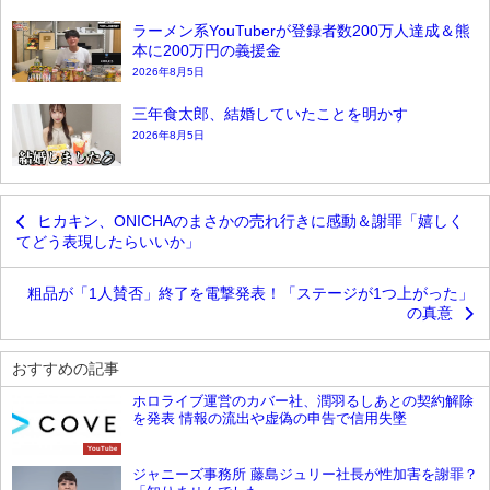
ラーメン系YouTuberが登録者数200万人達成＆熊
本に200万円の義援金
2026年8月5日
三年食太郎、結婚していたことを明かす
2026年8月5日
ヒカキン、ONICHAのまさかの売れ行きに感動＆謝罪「嬉しく
てどう表現したらいいか」
粗品が「1人賛否」終了を電撃発表！「ステージが1つ上がった」
の真意
おすすめの記事
ホロライブ運営のカバー社、潤羽るしあとの契約解除
を発表 情報の流出や虚偽の申告で信用失墜
YouTube
ジャニーズ事務所 藤島ジュリー社長が性加害を謝罪？