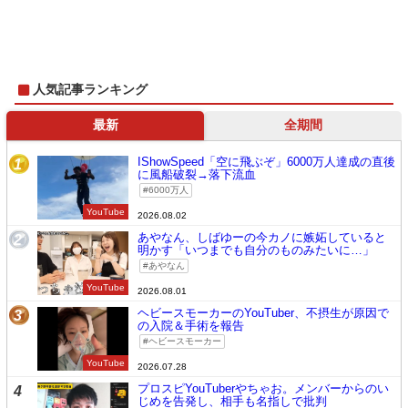
人気記事ランキング
最新
全期間
IShowSpeed「空に飛ぶぞ」6000万人達成の直後
1
に風船破裂→落下流血
6000万人
YouTube
2026.08.02
あやなん、しばゆーの今カノに嫉妬していると
2
明かす「いつまでも自分のものみたいに…」
あやなん
YouTube
2026.08.01
ヘビースモーカーのYouTuber、不摂生が原因で
3
の入院＆手術を報告
ヘビースモーカー
YouTube
2026.07.28
プロスピYouTuberやちゃお。メンバーからのい
4
じめを告発し、相手も名指しで批判