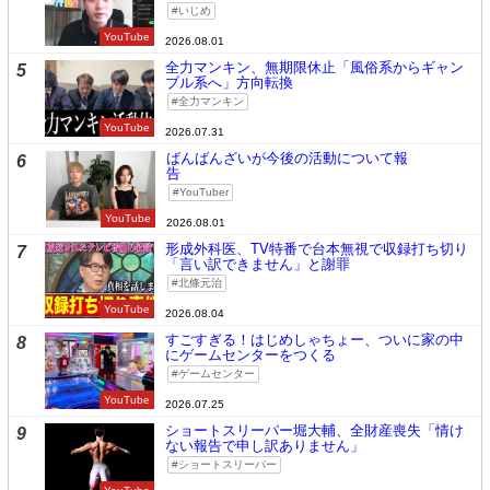
いじめ
YouTube
2026.08.01
全力マンキン、無期限休止「風俗系からギャン
5
ブル系へ」方向転換
全力マンキン
YouTube
2026.07.31
ばんばんざいが今後の活動について報
6
告
YouTuber
YouTube
2026.08.01
形成外科医、TV特番で台本無視で収録打ち切り
7
「言い訳できません」と謝罪
北條元治
YouTube
2026.08.04
すごすぎる！はじめしゃちょー、ついに家の中
8
にゲームセンターをつくる
ゲームセンター
YouTube
2026.07.25
ショートスリーパー堀大輔、全財産喪失「情け
9
ない報告で申し訳ありません」
ショートスリーパー