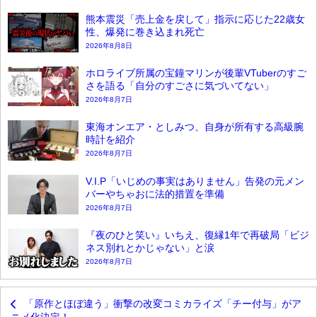
熊本震災「売上金を戻して」指示に応じた22歳女
性、爆発に巻き込まれ死亡
2026年8月8日
ホロライブ所属の宝鐘マリンが後輩VTuberのすご
さを語る「自分のすごさに気づいてない」
2026年8月7日
東海オンエア・としみつ、自身が所有する高級腕
時計を紹介
2026年8月7日
V.I.P「いじめの事実はありません」告発の元メン
バーやちゃおに法的措置を準備
2026年8月7日
『夜のひと笑い』いちえ、復縁1年で再破局「ビジ
ネス別れとかじゃない」と涙
2026年8月7日
「原作とほぼ違う」衝撃の改変コミカライズ「チー付与」がア