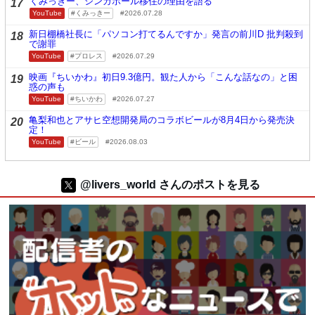
くみっきー、シンガポール移住の理由を語る
17
YouTube
くみっきー
2026.07.28
新日棚橋社長に「パソコン打てるんですか」発言の前川D 批判殺到
18
で謝罪
YouTube
プロレス
2026.07.29
映画『ちいかわ』初日9.3億円。観た人から「こんな話なの」と困
19
惑の声も
YouTube
ちいかわ
2026.07.27
亀梨和也とアサヒ空想開発局のコラボビールが8月4日から発売決
20
定！
YouTube
ビール
2026.08.03
@livers_world さんのポストを見る