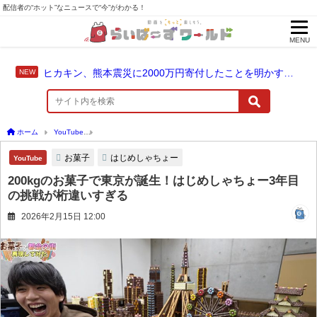
配信者の“ホット”なニュースで“今”がわかる！
MENU
ヒカキン、熊本震災に2000万円寄付したことを明かす「ヒカキンと一緒に支援の輪を広げませんか？」
ホーム
YouTube
200kgのお菓子で東京が誕生！はじめしゃちょー3年目の挑戦が桁違
お菓子
はじめしゃちょー
YouTube
200kgのお菓子で東京が誕生！はじめしゃちょー3年目
の挑戦が桁違いすぎる
2026年2月15日 12:00