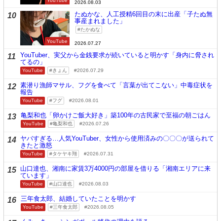
YouTube
2026.08.03
たぬかな、人工授精6回目の末に出産「子たぬ無
10
事産まれました」
たかぬな
YouTube
2026.07.27
YouTuber、実父から金銭要求が続いていると明かす「身内に脅され
11
てるの」
YouTube
きょん
2026.07.29
素潜り漁師マサル、フグを食べて「言葉が出てこない」中毒症状を
12
報告
YouTube
フグ
2026.08.01
亀梨和也「卵かけご飯大好き」築100年の古民家で至福の朝ごはん
13
YouTube
亀梨和也
2026.07.26
ヤバすぎる…人気YouTuber、女性から使用済みの〇〇〇が送られて
14
きたと激怒
YouTube
タケヤキ翔
2026.07.31
山口達也、湘南に家賃3万4000円の部屋を借りる「湘南エリアに来
15
ています」
YouTube
山口達也
2026.08.03
三年食太郎、結婚していたことを明かす
16
YouTube
三年食太郎
2026.08.05