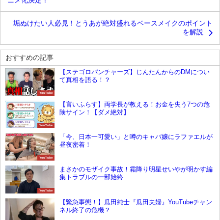
ニメ化決定！
垢ぬけたい人必見！とうあが絶対盛れるベースメイクのポイント
を解説
おすすめの記事
【ステゴロパンチャーズ】じんたんからのDMについ
て真相を語る！？
YouTube
【言いふらす】両学長が教える！お金を失う7つの危
険サイン！【ダメ絶対】
YouTube
「今、日本一可愛い」と噂のキャバ嬢にラファエルが
昼夜密着！
YouTube
まさかのモザイク事故！霜降り明星せいやが明かす編
集トラブルの一部始終
YouTube
【緊急事態！】瓜田純士『瓜田夫婦』YouTubeチャン
ネル終了の危機？