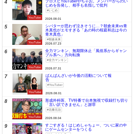
プロスピYouTuberやちゃお。メンバーからのい
4
じめを告発し、相手も名指しで批判
いじめ
YouTube
2026.08.01
シバターが思わず泣きそうに…？朝倉未来vs青
5
木真也がエモすぎる「あの時の桜庭和志は今の
青木真也」
朝倉未来
YouTube
2026.07.23
全力マンキン、無期限休止「風俗系からギャン
6
ブル系へ」方向転換
全力マンキン
YouTube
2026.07.31
ばんばんざいが今後の活動について報
7
告
YouTuber
YouTube
2026.08.01
形成外科医、TV特番で台本無視で収録打ち切り
8
「言い訳できません」と謝罪
北條元治
YouTube
2026.08.04
すごすぎる！はじめしゃちょー、ついに家の中
9
にゲームセンターをつくる