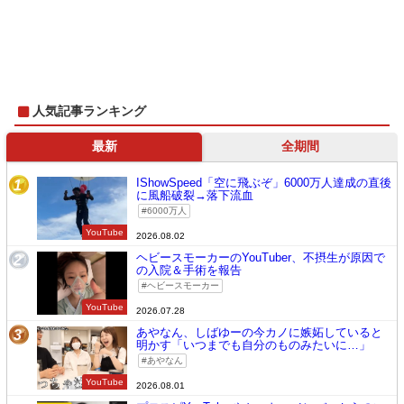
人気記事ランキング
最新
全期間
IShowSpeed「空に飛ぶぞ」6000万人達成の直後
1
に風船破裂→落下流血
6000万人
YouTube
2026.08.02
ヘビースモーカーのYouTuber、不摂生が原因で
2
の入院＆手術を報告
ヘビースモーカー
YouTube
2026.07.28
あやなん、しばゆーの今カノに嫉妬していると
3
明かす「いつまでも自分のものみたいに…」
あやなん
YouTube
2026.08.01