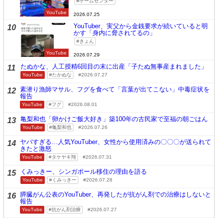
ゲームセンター
YouTube
2026.07.25
YouTuber、実父から金銭要求が続いていると明
10
かす「身内に脅されてるの」
きょん
YouTube
2026.07.29
たぬかな、人工授精6回目の末に出産「子たぬ無事産まれました」
11
YouTube
たかぬな
2026.07.27
素潜り漁師マサル、フグを食べて「言葉が出てこない」中毒症状を
12
報告
YouTube
フグ
2026.08.01
亀梨和也「卵かけご飯大好き」築100年の古民家で至福の朝ごはん
13
YouTube
亀梨和也
2026.07.26
ヤバすぎる…人気YouTuber、女性から使用済みの〇〇〇が送られて
14
きたと激怒
YouTube
タケヤキ翔
2026.07.31
くみっきー、シンガポール移住の理由を語る
15
YouTube
くみっきー
2026.07.28
膵臓がん公表のYouTuber、再発したが抗がん剤での治療はしないと
16
報告
YouTube
抗がん剤治療
2026.07.27