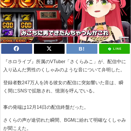
LINE
『ホロライブ』所属のVTuber「さくらみこ」が、配信中に
入り込んだ男性のくしゃみのような音について弁明した。
登録者数247万人を誇る彼女の配信に突如響いた音は、瞬
く間にSNSで拡散され、憶測を呼んでいる。
事の発端は12月14日の配信終盤だった。
さくらの声が途切れた瞬間、BGMに紛れて明確なくしゃみ
が聞こえた。