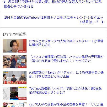
悪口封印で魅せたお笑い愛。粗品の好きな芸人ランキングに視
聴者心をつかまれる
154キロ超のYouTuberが1週間キノコ生活にチャレンジ！ダイエッ
ト結果は…？
おすすめの記事
ヒカルとカジサックの人気企画にシルクロードが登場
結婚秘話を語る
YouTube
『パソコン修理屋の豆知識』パソコン修理の専門家が
「気づかれるまで帰れません！」やってみた
YouTube
久保建英の「Take」が「テイク」に？W杯選手名の発
音、日本と英語どっちが正解
YouTube
YouTube新機能「ハイプ」で推し活が進化！週3回限
定の特別応援ボタンとは?
YouTube
わりでんやの店長が米不足の理由を暴露！「〇〇が生