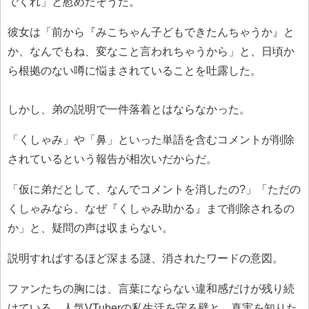
でくれ」と慰めたそうだ。
彼女は「前から『みこちゃん子どもできたんちゃうか』と
か、なんでもね、変なこと言われちゃうから」と、日頃か
ら根拠のない噂に悩まされていることを吐露した。
しかし、弟の説明で一件落着とはならなかった。
「くしゃみ」や「鼻」といった単語を含むコメントが削除
されているという報告が相次いだからだ。
「仮に弟だとして、なんでコメントを消したの?」「ただの
くしゃみなら、なぜ『くしゃみ助かる』まで削除されるの
か」と、疑問の声は収まらない。
説明すればするほど深まる謎、消されたワードの意図。
ファンたちの胸には、言葉にならない違和感だけが残り続
けている。人気VTuberの私生活を守る壁と、真実を知りた