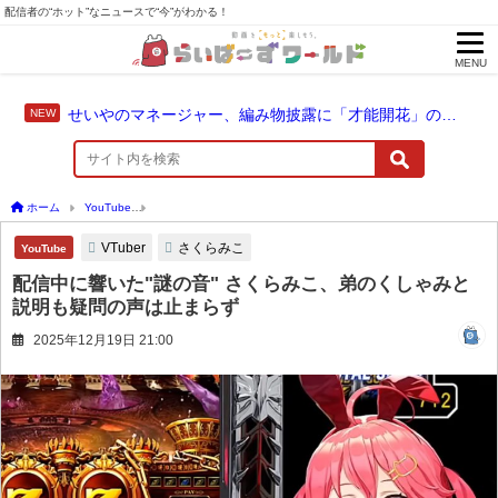
配信者の“ホット”なニュースで“今”がわかる！
MENU
せいやのマネージャー、編み物披露に「才能開花」の予感
ホーム
YouTube
配信中に響いた"謎の音" さくらみこ、弟のくしゃみと説明も疑問の
VTuber
さくらみこ
YouTube
配信中に響いた"謎の音" さくらみこ、弟のくしゃみと
説明も疑問の声は止まらず
2025年12月19日 21:00