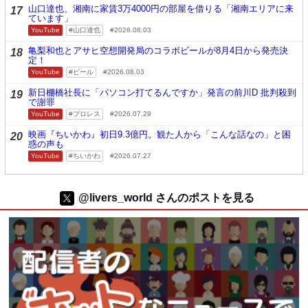
山口達也、湘南に家賃3万4000円の部屋を借りる「湘南エリアに来
17
ています」
YouTube
山口達也
2026.08.03
亀梨和也とアサヒ空想開発局のコラボビールが8月4日から発売決
18
定！
YouTube
ビール
2026.08.03
新日棚橋社長に「パソコン打てるんですか」発言の前川D 批判殺到
19
で謝罪
YouTube
プロレス
2026.07.29
映画『ちいかわ』初日9.3億円。観た人から「こんな話なの」と困
20
惑の声も
YouTube
ちいかわ
2026.07.27
@livers_world さんのポストを見る