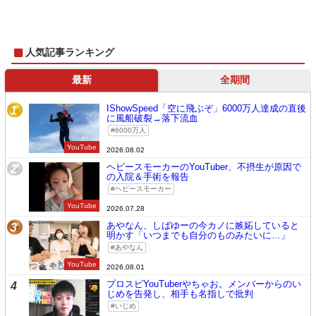
人気記事ランキング
最新
全期間
IShowSpeed「空に飛ぶぞ」6000万人達成の直後
1
に風船破裂→落下流血
6000万人
YouTube
2026.08.02
ヘビースモーカーのYouTuber、不摂生が原因で
2
の入院＆手術を報告
ヘビースモーカー
YouTube
2026.07.28
あやなん、しばゆーの今カノに嫉妬していると
3
明かす「いつまでも自分のものみたいに…」
あやなん
YouTube
2026.08.01
プロスピYouTuberやちゃお。メンバーからのい
4
じめを告発し、相手も名指しで批判
いじめ