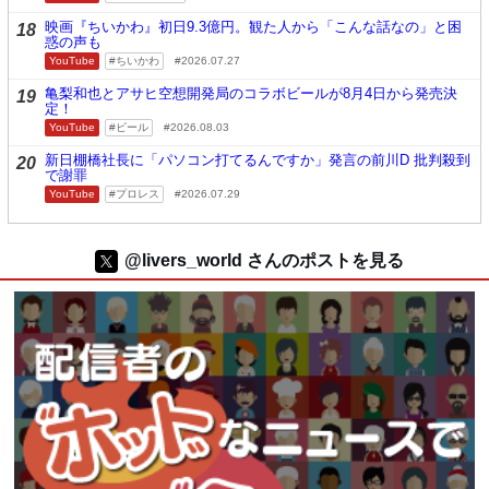
映画『ちいかわ』初日9.3億円。観た人から「こんな話なの」と困
18
惑の声も
YouTube
ちいかわ
2026.07.27
亀梨和也とアサヒ空想開発局のコラボビールが8月4日から発売決
19
定！
YouTube
ビール
2026.08.03
新日棚橋社長に「パソコン打てるんですか」発言の前川D 批判殺到
20
で謝罪
YouTube
プロレス
2026.07.29
@livers_world さんのポストを見る