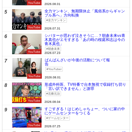
YouTube
2026.08.01
全力マンキン、無期限休止「風俗系からギャン
5
ブル系へ」方向転換
全力マンキン
YouTube
2026.07.31
シバターが思わず泣きそうに…？朝倉未来vs青
6
木真也がエモすぎる「あの時の桜庭和志は今の
青木真也」
朝倉未来
YouTube
2026.07.23
ばんばんざいが今後の活動について報
7
告
YouTuber
YouTube
2026.08.01
形成外科医、TV特番で台本無視で収録打ち切り
8
「言い訳できません」と謝罪
北條元治
YouTube
2026.08.04
すごすぎる！はじめしゃちょー、ついに家の中
9
にゲームセンターをつくる
ゲームセンター
YouTube
2026.07.25