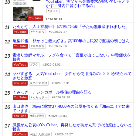
YouTuber、実父から金銭要求が続いていると明
10
かす「身内に脅されてるの」
きょん
YouTube
2026.07.29
たぬかな、人工授精6回目の末に出産「子たぬ無事産まれました」
11
YouTube
たかぬな
2026.07.27
亀梨和也「卵かけご飯大好き」築100年の古民家で至福の朝ごはん
12
YouTube
亀梨和也
2026.07.26
素潜り漁師マサル、フグを食べて「言葉が出てこない」中毒症状を
13
報告
YouTube
フグ
2026.08.01
ヤバすぎる…人気YouTuber、女性から使用済みの〇〇〇が送られて
14
きたと激怒
YouTube
タケヤキ翔
2026.07.31
くみっきー、シンガポール移住の理由を語る
15
YouTube
くみっきー
2026.07.28
山口達也、湘南に家賃3万4000円の部屋を借りる「湘南エリアに来
16
ています」
YouTube
山口達也
2026.08.03
膵臓がん公表のYouTuber、再発したが抗がん剤での治療はしないと
17
報告
YouTube
抗がん剤治療
2026.07.27