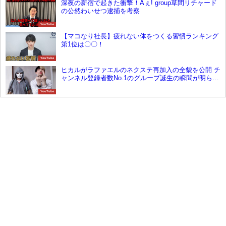
深夜の新宿で起きた衝撃！Aぇ! group草間リチャード
の公然わいせつ逮捕を考察
YouTube
【マコなり社長】疲れない体をつくる習慣ランキング
第1位は〇〇！
YouTube
ヒカルがラファエルのネクステ再加入の全貌を公開 チ
ャンネル登録者数No.1のグループ誕生の瞬間が明らか
に
YouTube