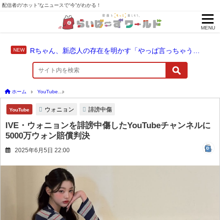
配信者の“ホット”なニュースで“今”がわかる！
MENU
Rちゃん、新恋人の存在を明かす「やっぱ言っちゃうよね」
ホーム
YouTube
IVE・ウォニョンを誹謗中傷したYouTubeチャンネルに5000万ウ
ウォニョン
誹謗中傷
YouTube
IVE・ウォニョンを誹謗中傷したYouTubeチャンネルに
5000万ウォン賠償判決
2025年6月5日 22:00