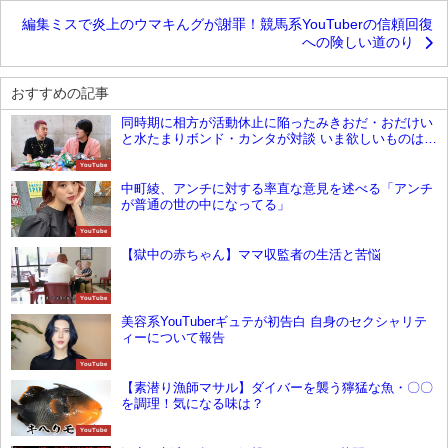
編集ミスで炎上のウマキんグが謝罪！競馬系YouTuberの信頼回復
への険しい道のり
おすすめの記事
同時期に相方が活動休止に陥ったみきおだ・おだけい
と水たまりボンド・カンタが対談 いま欲しいものは
「相方」と発言
YouTube
中町綾、アンチに対する率直な意見を述べる「アンチ
が普通の世の中になってる」
YouTube
【獄中の赤ちゃん】ママ収監者の生活と苦悩
YouTube
美容系YouTuberギュテが初告白 自身のセクシャリテ
ィーについて報告
YouTube
【素潜り漁師マサル】ダイバーを襲う獰猛な魚・〇〇
を調理！気になる味は？
YouTube