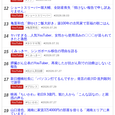
ショートスリーパー堀大輔、全財産喪失「情けない報告で申し訳あ
12
りません」
YouTube
ショートスリーパー
2026.08.03
亀梨和也「卵かけご飯大好き」築100年の古民家で至福の朝ごはん
13
YouTube
亀梨和也
2026.07.26
ヤバすぎる…人気YouTuber、女性から使用済みの〇〇〇が送られて
14
きたと激怒
YouTube
タケヤキ翔
2026.07.31
くみっきー、シンガポール移住の理由を語る
15
YouTube
くみっきー
2026.07.28
膵臓がん公表のYouTuber、再発したが抗がん剤での治療はしないと
16
報告
YouTube
抗がん剤治療
2026.07.27
新日棚橋社長に「パソコン打てるんですか」発言の前川D 批判殺到
17
で謝罪
YouTube
プロレス
2026.07.29
映画『ちいかわ』初日9.3億円。観た人から「こんな話なの」と困
18
惑の声も
YouTube
ちいかわ
2026.07.27
山口達也、湘南に家賃3万4000円の部屋を借りる「湘南エリアに来
19
ています」