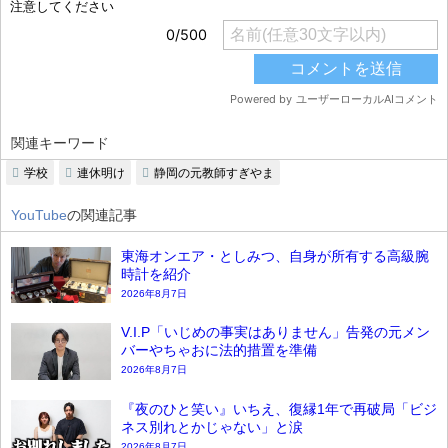
関連キーワード
学校
連休明け
静岡の元教師すぎやま
YouTube
の関連記事
東海オンエア・としみつ、自身が所有する高級腕
時計を紹介
2026年8月7日
V.I.P「いじめの事実はありません」告発の元メン
バーやちゃおに法的措置を準備
2026年8月7日
『夜のひと笑い』いちえ、復縁1年で再破局「ビジ
ネス別れとかじゃない」と涙
2026年8月7日