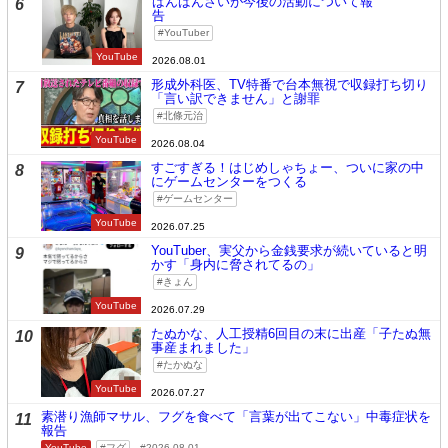
ばんばんざいが今後の活動について報
6
告
YouTuber
YouTube
2026.08.01
形成外科医、TV特番で台本無視で収録打ち切り
7
「言い訳できません」と謝罪
北條元治
YouTube
2026.08.04
すごすぎる！はじめしゃちょー、ついに家の中
8
にゲームセンターをつくる
ゲームセンター
YouTube
2026.07.25
YouTuber、実父から金銭要求が続いていると明
9
かす「身内に脅されてるの」
きょん
YouTube
2026.07.29
たぬかな、人工授精6回目の末に出産「子たぬ無
10
事産まれました」
たかぬな
YouTube
2026.07.27
素潜り漁師マサル、フグを食べて「言葉が出てこない」中毒症状を
11
報告
YouTube
フグ
2026.08.01