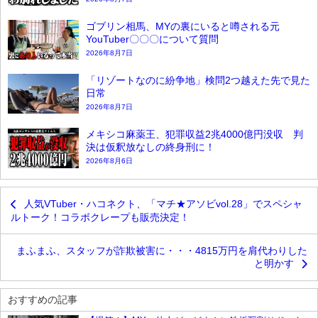
ゴブリン相馬、MYの裏にいると噂される元
YouTuber〇〇〇について質問
2026年8月7日
「リゾートなのに紛争地」検問2つ越えた先で見た
日常
2026年8月7日
メキシコ麻薬王、犯罪収益2兆4000億円没収 判
決は仮釈放なしの終身刑に！
2026年8月6日
人気VTuber・ハコネクト、「マチ★アソビvol.28」でスペシャ
ルトーク！コラボクレープも販売決定！
まふまふ、スタッフが詐欺被害に・・・4815万円を肩代わりした
と明かす
おすすめの記事