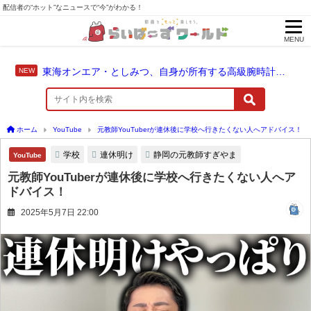
配信者の“ホット”なニュースで“今”がわかる！
MENU
東海オンエア・としみつ、自身が所有する高級腕時計を紹介
ホーム
YouTube
元教師YouTuberが連休後に学校へ行きたくない人へアドバイス！
学校
連休明け
静岡の元教師すぎやま
YouTube
元教師YouTuberが連休後に学校へ行きたくない人へア
ドバイス！
2025年5月7日 22:00