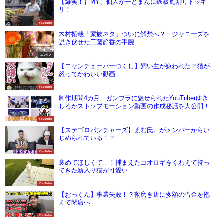
【爆笑！】MY、仙人がーどまんに鉄板瓦割りドッキ
リ！
YouTube
木村拓哉「家族ネタ」ついに解禁へ？ ジャニーズを
説き伏せた工藤静香の手腕
エンタメ
【ニャンチューバーつくし】飼い主が嫌われた？猫が
怒ってかわいい動画
YouTube
制作期間4カ月…ガンプラに魅せられたYouTuberゆき
しろがストップモーション動画の作成秘話を大公開！
YouTube
【ステゴロパンチャーズ】ゑむ氏。がメンバーからい
じめられている！？
YouTube
褒めてほしくて…！捕まえたコオロギをくわえて持っ
てきた新入り猫が可愛い
YouTube
【おっくん】事業失敗！？靴磨き店に多額の借金を抱
えて閉店へ
YouTube