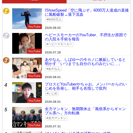
IShowSpeed「空に飛ぶぞ」6000万人達成の直後
1
に風船破裂→落下流血
6000万人
YouTube
2026.08.02
ヘビースモーカーのYouTuber、不摂生が原因で
2
の入院＆手術を報告
ヘビースモーカー
YouTube
2026.07.28
あやなん、しばゆーの今カノに嫉妬していると
3
明かす「いつまでも自分のものみたいに…」
あやなん
YouTube
2026.08.01
プロスピYouTuberやちゃお。メンバーからのい
4
じめを告発し、相手も名指しで批判
いじめ
YouTube
2026.08.01
全力マンキン、無期限休止「風俗系からギャン
5
ブル系へ」方向転換
全力マンキン
YouTube
2026.07.31