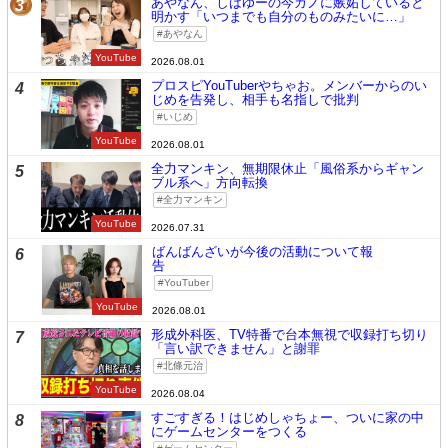
あやなん、しばゆーの今カノに嫉妬していると
3
明かす「いつまでも自分のものみたいに…」
あやなん
YouTube
2026.08.01
プロスピYouTuberやちゃお。メンバーからのい
4
じめを告発し、相手も名指しで批判
いじめ
YouTube
2026.08.01
全力マンキン、無期限休止「風俗系からギャン
5
ブル系へ」方向転換
全力マンキン
YouTube
2026.07.31
ばんばんざいが今後の活動について報
6
告
YouTuber
YouTube
2026.08.01
形成外科医、TV特番で台本無視で収録打ち切り
7
「言い訳できません」と謝罪
北條元治
YouTube
2026.08.04
すごすぎる！はじめしゃちょー、ついに家の中
8
にゲームセンターをつくる