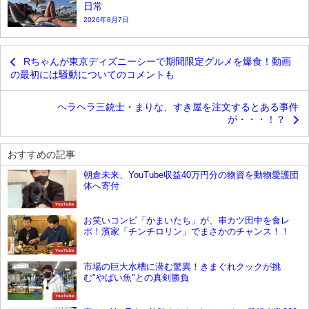
日常
2026年8月7日
Rちゃんが東京ディズニーシーで期間限定グルメを爆食！動画
の最初には騒動についてのコメントも
ヘラヘラ三銃士・まりな、すき屋を注文するとある事件
が・・・！？
おすすめの記事
朝倉未来、YouTube収益40万円分の物資を動物愛護団
体へ寄付
YouTube
お笑いコンビ「かまいたち」が、串カツ田中を食レ
ポ！濱家「チンチロリン」でまさかのチャンス！！
YouTube
市場の巨大水槽に潜む驚異！きまぐれクックが挑
む"やばい魚"との真剣勝負
YouTube