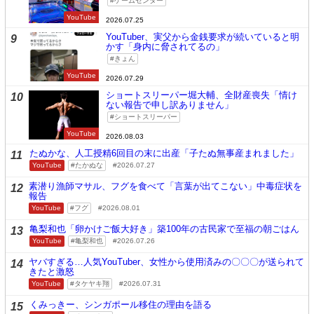
ゲームセンター
YouTube
2026.07.25
YouTuber、実父から金銭要求が続いていると明
9
かす「身内に脅されてるの」
きょん
YouTube
2026.07.29
ショートスリーパー堀大輔、全財産喪失「情け
10
ない報告で申し訳ありません」
ショートスリーパー
YouTube
2026.08.03
たぬかな、人工授精6回目の末に出産「子たぬ無事産まれました」
11
YouTube
たかぬな
2026.07.27
素潜り漁師マサル、フグを食べて「言葉が出てこない」中毒症状を
12
報告
YouTube
フグ
2026.08.01
亀梨和也「卵かけご飯大好き」築100年の古民家で至福の朝ごはん
13
YouTube
亀梨和也
2026.07.26
ヤバすぎる…人気YouTuber、女性から使用済みの〇〇〇が送られて
14
きたと激怒
YouTube
タケヤキ翔
2026.07.31
くみっきー、シンガポール移住の理由を語る
15