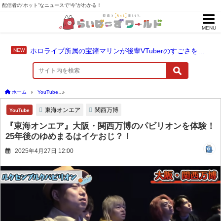
配信者の“ホット”なニュースで“今”がわかる！
MENU
ホロライブ所属の宝鐘マリンが後輩VTuberのすごさを語る「自分のすごさに気づいてない」
ホーム
YouTube
『東海オンエア』大阪・関西万博のパビリオンを体験！25年後のゆ
東海オンエア
関西万博
YouTube
『東海オンエア』大阪・関西万博のパビリオンを体験！
25年後のゆめまるはイケおじ？！
2025年4月27日 12:00