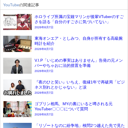
YouTube
の関連記事
ホロライブ所属の宝鐘マリンが後輩VTuberのすご
さを語る「自分のすごさに気づいてない」
2026年8月7日
東海オンエア・としみつ、自身が所有する高級腕
時計を紹介
2026年8月7日
V.I.P「いじめの事実はありません」告発の元メン
バーやちゃおに法的措置を準備
2026年8月7日
『夜のひと笑い』いちえ、復縁1年で再破局「ビジ
ネス別れとかじゃない」と涙
2026年8月7日
ゴブリン相馬、MYの裏にいると噂される元
YouTuber〇〇〇について質問
2026年8月7日
「リゾートなのに紛争地」検問2つ越えた先で見た