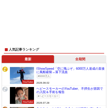
人気記事ランキング
最新
全期間
IShowSpeed「空に飛ぶぞ」6000万人達成の直後
1
に風船破裂→落下流血
6000万人
YouTube
2026.08.02
ヘビースモーカーのYouTuber、不摂生が原因で
2
の入院＆手術を報告
ヘビースモーカー
YouTube
2026.07.28