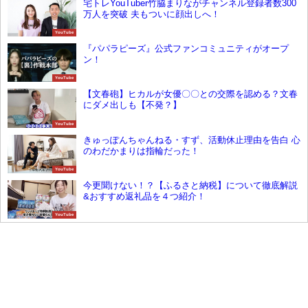
宅トレYouTuber竹脇まりながチャンネル登録者数300
万人を突破 夫もついに顔出しへ！
YouTube
『パパラピーズ』公式ファンコミュニティがオープ
ン！
YouTube
【文春砲】ヒカルが女優〇〇との交際を認める？文春
にダメ出しも【不発？】
YouTube
きゅっぽんちゃんねる・すず、活動休止理由を告白 心
のわだかまりは指輪だった！
YouTube
今更聞けない！？【ふるさと納税】について徹底解説
&おすすめ返礼品を４つ紹介！
YouTube