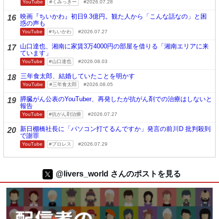
YouTube
くみっきー
2026.07.28
映画『ちいかわ』初日9.3億円。観た人から「こんな話なの」と困
16
惑の声も
YouTube
ちいかわ
2026.07.27
山口達也、湘南に家賃3万4000円の部屋を借りる「湘南エリアに来
17
ています」
YouTube
山口達也
2026.08.03
三年食太郎、結婚していたことを明かす
18
YouTube
三年食太郎
2026.08.05
膵臓がん公表のYouTuber、再発したが抗がん剤での治療はしないと
19
報告
YouTube
抗がん剤治療
2026.07.27
新日棚橋社長に「パソコン打てるんですか」発言の前川D 批判殺到
20
で謝罪
YouTube
プロレス
2026.07.29
@livers_world さんのポストを見る