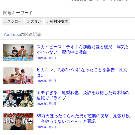
関連キーワード
スシロー
大食い
松村沙友里
YouTube
の関連記事
スカイピース・テオくん加藤乃愛と破局「浮気と
かじゃない」配信中に激白
2026年8月9日
ヒカキン、2児のパパになったことを報告！性別
は…
2026年8月9日
エモすぎる…亀梨和也、免許を取得した鈴木福の
運転でドライブ！
2026年8月9日
39万円ぼったくられた男が逆襲の突撃、見張り役
「今やってないじゃん」と否認
2026年8月9日