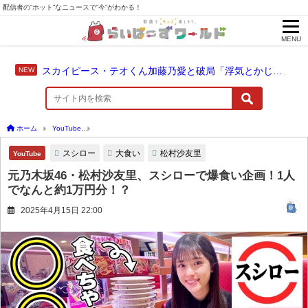
配信者の“ホット”なニュースで“今”がわかる！
MENU
スカイピース・テオくん加藤乃愛と破局「浮気とかじゃない」配信中に激白
ホーム
YouTube
元乃木坂46・松村沙友里、スシローで爆食い企画！1人でなんと約1
スシロー
大食い
松村沙友里
YouTube
元乃木坂46・松村沙友里、スシローで爆食い企画！1人
でなんと約1万円分！？
2025年4月15日 22:00