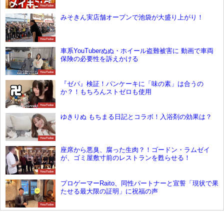
YouTube
みそきん実店舗オープンで池袋が大盛り上がり！
YouTube
車系YouTuberぬぬ・ホイール盗難被害に 動画で車両
保険の必要性を訴えかける
YouTube
『ゼパ』検証！パンケーキに「味の素」は合うの
か？！もちろんストゼロも使用
YouTube
ゆきりぬ もちまる日記とコラボ！入浴剤の効果は？
YouTube
座席から悪臭、腐った生肉？！ゴードン・ラムゼイ
が、ゴミ屋敷寸前のレストランを甦らせる！
YouTube
プロゲーマーRaito、同性パートナーと宣誓「現状で果
たせる最大限の証明」に祝福の声
YouTube