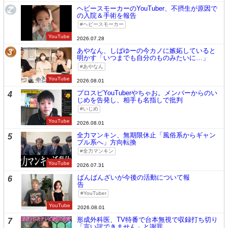
ヘビースモーカーのYouTuber、不摂生が原因で
2
の入院＆手術を報告
ヘビースモーカー
YouTube
2026.07.28
あやなん、しばゆーの今カノに嫉妬していると
3
明かす「いつまでも自分のものみたいに…」
あやなん
YouTube
2026.08.01
プロスピYouTuberやちゃお。メンバーからのい
4
じめを告発し、相手も名指しで批判
いじめ
YouTube
2026.08.01
全力マンキン、無期限休止「風俗系からギャン
5
ブル系へ」方向転換
全力マンキン
YouTube
2026.07.31
ばんばんざいが今後の活動について報
6
告
YouTuber
YouTube
2026.08.01
形成外科医、TV特番で台本無視で収録打ち切り
7
「言い訳できません」と謝罪