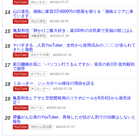
YouTube
ちいかわ
2026.07.27
山口達也、湘南に家賃3万4000円の部屋を借りる「湘南エリアに来
14
ています」
YouTube
山口達也
2026.08.03
亀梨和也「卵かけご飯大好き」築100年の古民家で至福の朝ごはん
15
YouTube
亀梨和也
2026.07.26
ヤバすぎる…人気YouTuber、女性から使用済みの〇〇〇が送られて
16
きたと激怒
YouTube
タケヤキ翔
2026.07.31
新日棚橋社長に「パソコン打てるんですか」発言の前川D 批判殺到
17
で謝罪
YouTube
プロレス
2026.07.29
くみっきー、シンガポール移住の理由を語る
18
YouTube
くみっきー
2026.07.28
亀梨和也とアサヒ空想開発局のコラボビールが8月4日から発売決
19
定！
YouTube
ビール
2026.08.03
膵臓がん公表のYouTuber、再発したが抗がん剤での治療はしないと
20
報告
YouTube
抗がん剤治療
2026.07.27