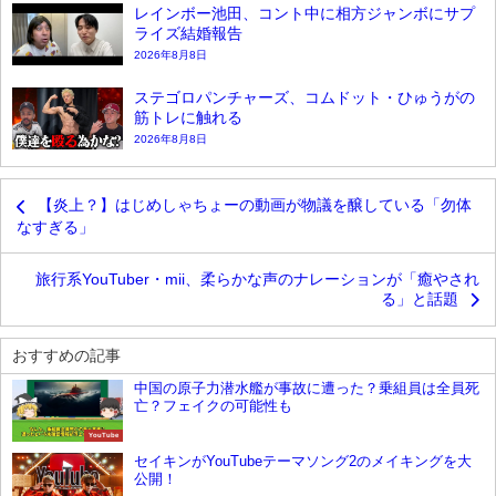
レインボー池田、コント中に相方ジャンボにサプ
ライズ結婚報告
2026年8月8日
ステゴロパンチャーズ、コムドット・ひゅうがの
筋トレに触れる
2026年8月8日
【炎上？】はじめしゃちょーの動画が物議を醸している「勿体
なすぎる」
旅行系YouTuber・mii、柔らかな声のナレーションが「癒やされ
る」と話題
おすすめの記事
中国の原子力潜水艦が事故に遭った？乗組員は全員死
亡？フェイクの可能性も
YouTube
セイキンがYouTubeテーマソング2のメイキングを大
公開！