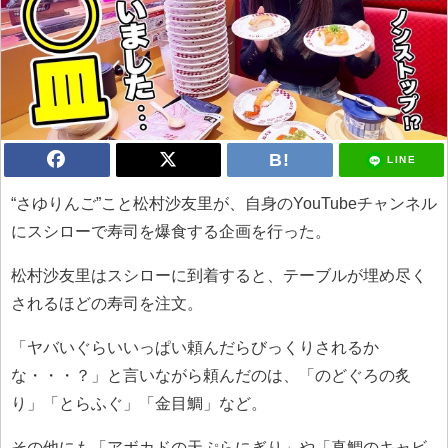
LINE
“さゆりんご”こと松村沙友里が、自身のYouTubeチャンネル
にスシローで寿司を爆食する企画を行った。
松村沙友里はスシローに到着すると、テーブルが埋め尽く
されるほどの寿司を注文。
「ヤバいぐらいいっぱい頼んだらびっくりされるか
な・・・？」と言いながら頼んだのは、「のどぐろの炙
り」「とらふぐ」「金目鯛」など。
その他にも「アボカドの天ぷらにぎり」や「真鯛のキャビ