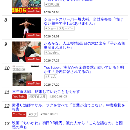
北條元治
YouTube
2026.08.04
ショートスリーパー堀大輔、全財産喪失「情け
8
ない報告で申し訳ありません」
ショートスリーパー
YouTube
2026.08.03
たぬかな、人工授精6回目の末に出産「子たぬ無
9
事産まれました」
たかぬな
YouTube
2026.07.27
YouTuber、実父から金銭要求が続いていると明
10
かす「身内に脅されてるの」
きょん
YouTube
2026.07.29
三年食太郎、結婚していたことを明かす
11
YouTube
三年食太郎
2026.08.05
素潜り漁師マサル、フグを食べて「言葉が出てこない」中毒症状を
12
報告
YouTube
フグ
2026.08.01
映画『ちいかわ』初日9.3億円。観た人から「こんな話なの」と困
13
惑の声も