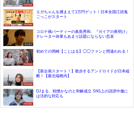
YouTube
エガちゃんを捕まえて1万円ゲット！日本全国江頭鬼
ごっこがスタート
YouTube
コロナ禍パーティーの眞島秀和、『ガイアの夜明け』
ナレーター休業もあまり話題にならない悲哀
エンタメ
初めての岡崎【こじはる】◯◯ファンと間違われる！
YouTube
【新企画スタート！】散歩するアンドロイドが日本縦
断！【最北端稚内】
YouTube
DJまる、戦慄かなのと和解成立 SNS上の誹謗中傷に
は法的な対応も
YouTube