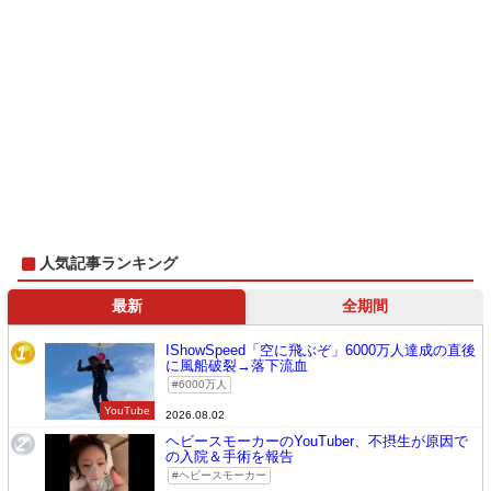
人気記事ランキング
最新
全期間
IShowSpeed「空に飛ぶぞ」6000万人達成の直後
1
に風船破裂→落下流血
6000万人
YouTube
2026.08.02
ヘビースモーカーのYouTuber、不摂生が原因で
2
の入院＆手術を報告
ヘビースモーカー