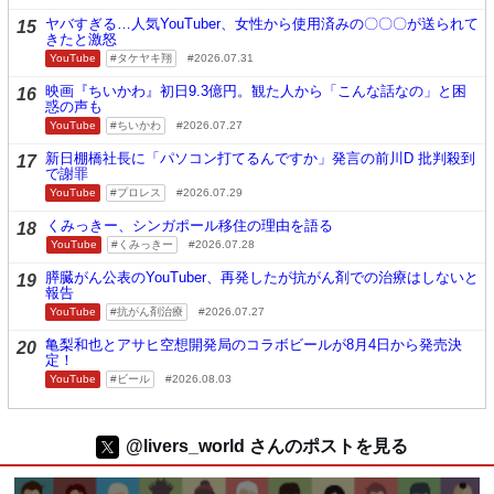
ヤバすぎる…人気YouTuber、女性から使用済みの〇〇〇が送られて
15
きたと激怒
YouTube
タケヤキ翔
2026.07.31
映画『ちいかわ』初日9.3億円。観た人から「こんな話なの」と困
16
惑の声も
YouTube
ちいかわ
2026.07.27
新日棚橋社長に「パソコン打てるんですか」発言の前川D 批判殺到
17
で謝罪
YouTube
プロレス
2026.07.29
くみっきー、シンガポール移住の理由を語る
18
YouTube
くみっきー
2026.07.28
膵臓がん公表のYouTuber、再発したが抗がん剤での治療はしないと
19
報告
YouTube
抗がん剤治療
2026.07.27
亀梨和也とアサヒ空想開発局のコラボビールが8月4日から発売決
20
定！
YouTube
ビール
2026.08.03
@livers_world さんのポストを見る