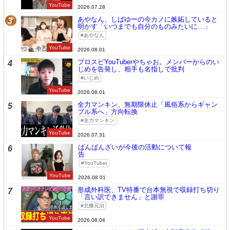
YouTube
2026.07.28
あやなん、しばゆーの今カノに嫉妬していると
3
明かす「いつまでも自分のものみたいに…」
あやなん
YouTube
2026.08.01
プロスピYouTuberやちゃお。メンバーからのい
4
じめを告発し、相手も名指しで批判
いじめ
YouTube
2026.08.01
全力マンキン、無期限休止「風俗系からギャン
5
ブル系へ」方向転換
全力マンキン
YouTube
2026.07.31
ばんばんざいが今後の活動について報
6
告
YouTuber
YouTube
2026.08.01
形成外科医、TV特番で台本無視で収録打ち切り
7
「言い訳できません」と謝罪
北條元治
YouTube
2026.08.04