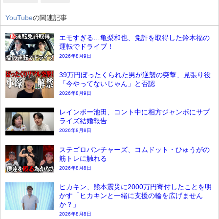
YouTube
の関連記事
エモすぎる…亀梨和也、免許を取得した鈴木福の
運転でドライブ！
2026年8月9日
39万円ぼったくられた男が逆襲の突撃、見張り役
「今やってないじゃん」と否認
2026年8月9日
レインボー池田、コント中に相方ジャンボにサプ
ライズ結婚報告
2026年8月8日
ステゴロパンチャーズ、コムドット・ひゅうがの
筋トレに触れる
2026年8月8日
ヒカキン、熊本震災に2000万円寄付したことを明
かす「ヒカキンと一緒に支援の輪を広げません
か？」
2026年8月8日