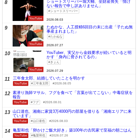
ショートスリーパー堀大輔、全財産喪失「情け
8
ない報告で申し訳ありません」
ショートスリーパー
YouTube
2026.08.03
たぬかな、人工授精6回目の末に出産「子たぬ無
9
事産まれました」
たかぬな
YouTube
2026.07.27
YouTuber、実父から金銭要求が続いていると明
10
かす「身内に脅されてるの」
きょん
YouTube
2026.07.29
三年食太郎、結婚していたことを明かす
11
YouTube
三年食太郎
2026.08.05
素潜り漁師マサル、フグを食べて「言葉が出てこない」中毒症状を
12
報告
YouTube
フグ
2026.08.01
山口達也、湘南に家賃3万4000円の部屋を借りる「湘南エリアに来
13
ています」
YouTube
山口達也
2026.08.03
亀梨和也「卵かけご飯大好き」築100年の古民家で至福の朝ごはん
14
YouTube
亀梨和也
2026.07.26