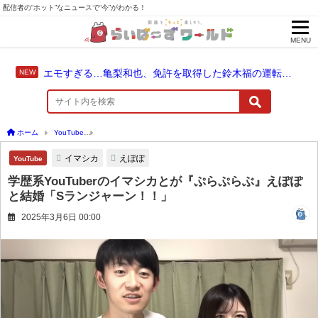
配信者の“ホット”なニュースで“今”がわかる！
MENU
エモすぎる…亀梨和也、免許を取得した鈴木福の運転でドライブ！
ホーム
YouTube
学歴系YouTuberのイマシカとが『ぷらぷらぶ』えぽぽと結婚「S
イマシカ
えぽぽ
YouTube
学歴系YouTuberのイマシカとが『ぷらぷらぶ』えぽぽ
と結婚「Sランジャーン！！」
2025年3月6日 00:00