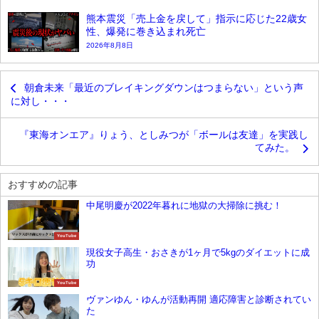
熊本震災「売上金を戻して」指示に応じた22歳女
性、爆発に巻き込まれ死亡
2026年8月8日
朝倉未来「最近のブレイキングダウンはつまらない」という声
に対し・・・
『東海オンエア』りょう、としみつが「ボールは友達」を実践し
てみた。
おすすめの記事
中尾明慶が2022年暮れに地獄の大掃除に挑む！
YouTube
現役女子高生・おさきが1ヶ月で5kgのダイエットに成
功
YouTube
ヴァンゆん・ゆんが活動再開 適応障害と診断されてい
た