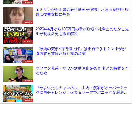
YouTube
エミリンが石川県の旅行動画を投稿した理由を説明 収
益は復興支援に募金
YouTube
2026年4月から130万円の壁が崩壊？社労士のたかこ先
生が制度変更を徹底解説
YouTube
「家賃の突然4万円値上げ」は拒否できる？レオザが
直面する賃貸vs持ち家の現実
YouTube
サワヤン兄弟・サワが活動休止を発表 妻との時間を作
るため
YouTube
『かまいたちチャンネル』山内・濱家がオーバークッ
クに再チャレンジ！火災＆ワープでパニックな厨房に
ツッコミ炸裂！
YouTube