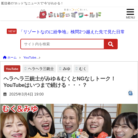
配信者の“ホット”なニュースで“今”がわかる！
MENU
「リゾートなのに紛争地」検問2つ越えた先で見た日常
ホーム
YouTube
ヘラヘラ三銃士がみゆ＆むくとNGなしトーク！YouTubeはいつま
ヘラヘラ三銃士
みゆ
むく
YouTube
ヘラヘラ三銃士がみゆ＆むくとNGなしトーク！
YouTubeはいつまで続ける・・・？
2025年3月4日 19:00