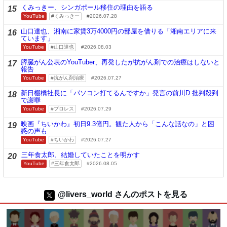
くみっきー、シンガポール移住の理由を語る
15
YouTube
くみっきー
2026.07.28
山口達也、湘南に家賃3万4000円の部屋を借りる「湘南エリアに来
16
ています」
YouTube
山口達也
2026.08.03
膵臓がん公表のYouTuber、再発したが抗がん剤での治療はしないと
17
報告
YouTube
抗がん剤治療
2026.07.27
新日棚橋社長に「パソコン打てるんですか」発言の前川D 批判殺到
18
で謝罪
YouTube
プロレス
2026.07.29
映画『ちいかわ』初日9.3億円。観た人から「こんな話なの」と困
19
惑の声も
YouTube
ちいかわ
2026.07.27
三年食太郎、結婚していたことを明かす
20
YouTube
三年食太郎
2026.08.05
@livers_world さんのポストを見る