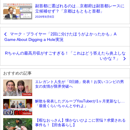
副首都に選ばれるのは…京都府は副首都レースに
立候補せず？「京都はもともと首都」
2026年8月6日
マーク・プライヤー「2回に分けたほうがよかったかも」A
Game About Digging a Hole実況
Rちゃんの最高月収がすごすぎる！「これはどう答えたら炎上しな
いかな？」
おすすめの記事
エレガント人生が「0日婚」発表！お笑いコンビの男
女の友情が限界突破へ
YouTube
解散を発表したグループYouTuberが1ヶ月更新なし…
「最後くらいちゃんとやれよ」
YouTube
【暇なおっさん】懐かないひよこに苦悩？求愛される
事件も！【田舎暮らし】