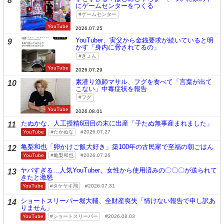
8
にゲームセンターをつくる
ゲームセンター
YouTube
2026.07.25
YouTuber、実父から金銭要求が続いていると明
9
かす「身内に脅されてるの」
きょん
YouTube
2026.07.29
素潜り漁師マサル、フグを食べて「言葉が出て
10
こない」中毒症状を報告
フグ
YouTube
2026.08.01
たぬかな、人工授精6回目の末に出産「子たぬ無事産まれました」
11
YouTube
たかぬな
2026.07.27
亀梨和也「卵かけご飯大好き」築100年の古民家で至福の朝ごはん
12
YouTube
亀梨和也
2026.07.26
ヤバすぎる…人気YouTuber、女性から使用済みの〇〇〇が送られて
13
きたと激怒
YouTube
タケヤキ翔
2026.07.31
ショートスリーパー堀大輔、全財産喪失「情けない報告で申し訳あ
14
りません」
YouTube
ショートスリーパー
2026.08.03