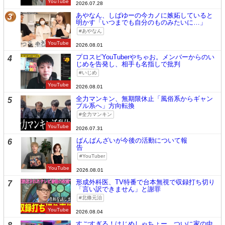
YouTube
2026.07.28
あやなん、しばゆーの今カノに嫉妬していると
3
明かす「いつまでも自分のものみたいに…」
あやなん
YouTube
2026.08.01
プロスピYouTuberやちゃお。メンバーからのい
4
じめを告発し、相手も名指しで批判
いじめ
YouTube
2026.08.01
全力マンキン、無期限休止「風俗系からギャン
5
ブル系へ」方向転換
全力マンキン
YouTube
2026.07.31
ばんばんざいが今後の活動について報
6
告
YouTuber
YouTube
2026.08.01
形成外科医、TV特番で台本無視で収録打ち切り
7
「言い訳できません」と謝罪
北條元治
YouTube
2026.08.04
すごすぎる！はじめしゃちょー、ついに家の中