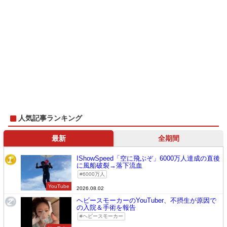
人気記事ランキング
最新
全期間
IShowSpeed「空に飛ぶぞ」6000万人達成の直後
1
に風船破裂→落下流血
6000万人
YouTube
2026.08.02
ヘビースモーカーのYouTuber、不摂生が原因で
2
の入院＆手術を報告
ヘビースモーカー