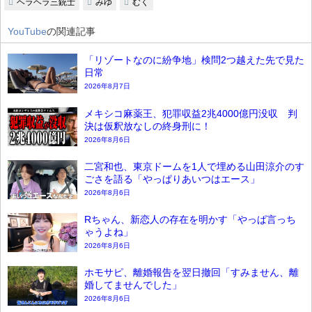
ヘラヘラ三銃士
みゆ
むく
YouTube
の関連記事
「リゾートなのに紛争地」検問2つ越えた先で見た
日常
2026年8月7日
メキシコ麻薬王、犯罪収益2兆4000億円没収 判
決は仮釈放なしの終身刑に！
2026年8月6日
二宮和也、東京ドームを1人で埋める山田涼介のす
ごさを語る「やっぱりあいつはエース」
2026年8月6日
Rちゃん、新恋人の存在を明かす「やっぱ言っち
ゃうよね」
2026年8月6日
ホモサピ、離婚報告を翌日撤回「すみません、離
婚してませんでした」
2026年8月6日