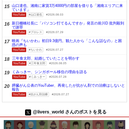
山口達也、湘南に家賃3万4000円の部屋を借りる「湘南エリアに来
15
ています」
YouTube
山口達也
2026.08.03
新日棚橋社長に「パソコン打てるんですか」発言の前川D 批判殺到
16
で謝罪
YouTube
プロレス
2026.07.29
映画『ちいかわ』初日9.3億円。観た人から「こんな話なの」と困
17
惑の声も
YouTube
ちいかわ
2026.07.27
三年食太郎、結婚していたことを明かす
18
YouTube
三年食太郎
2026.08.05
くみっきー、シンガポール移住の理由を語る
19
YouTube
くみっきー
2026.07.28
膵臓がん公表のYouTuber、再発したが抗がん剤での治療はしないと
20
報告
YouTube
抗がん剤治療
2026.07.27
@livers_world さんのポストを見る