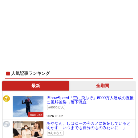
人気記事ランキング
最新
全期間
IShowSpeed「空に飛ぶぞ」6000万人達成の直後
1
に風船破裂→落下流血
6000万人
YouTube
2026.08.02
あやなん、しばゆーの今カノに嫉妬していると
2
明かす「いつまでも自分のものみたいに…」
あやなん