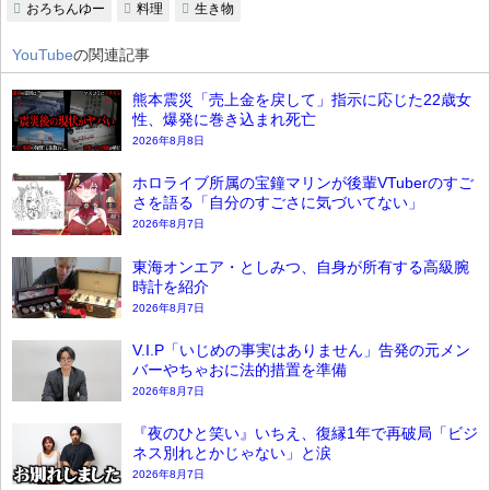
おろちんゆー
料理
生き物
YouTube
の関連記事
熊本震災「売上金を戻して」指示に応じた22歳女
性、爆発に巻き込まれ死亡
2026年8月8日
ホロライブ所属の宝鐘マリンが後輩VTuberのすご
さを語る「自分のすごさに気づいてない」
2026年8月7日
東海オンエア・としみつ、自身が所有する高級腕
時計を紹介
2026年8月7日
V.I.P「いじめの事実はありません」告発の元メン
バーやちゃおに法的措置を準備
2026年8月7日
『夜のひと笑い』いちえ、復縁1年で再破局「ビジ
ネス別れとかじゃない」と涙
2026年8月7日