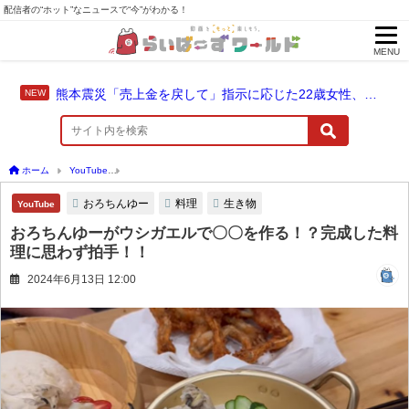
配信者の“ホット”なニュースで“今”がわかる！
MENU
熊本震災「売上金を戻して」指示に応じた22歳女性、爆発に巻き込まれ死亡
ホーム
YouTube
おろちんゆーがウシガエルで〇〇を作る！？完成した料理に思わず
おろちんゆー
料理
生き物
YouTube
おろちんゆーがウシガエルで〇〇を作る！？完成した料
理に思わず拍手！！
2024年6月13日 12:00