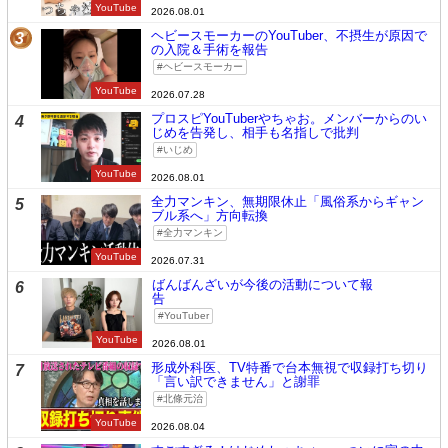
YouTube
2026.08.01
ヘビースモーカーのYouTuber、不摂生が原因で
3
の入院＆手術を報告
ヘビースモーカー
YouTube
2026.07.28
プロスピYouTuberやちゃお。メンバーからのい
4
じめを告発し、相手も名指しで批判
いじめ
YouTube
2026.08.01
全力マンキン、無期限休止「風俗系からギャン
5
ブル系へ」方向転換
全力マンキン
YouTube
2026.07.31
ばんばんざいが今後の活動について報
6
告
YouTuber
YouTube
2026.08.01
形成外科医、TV特番で台本無視で収録打ち切り
7
「言い訳できません」と謝罪
北條元治
YouTube
2026.08.04