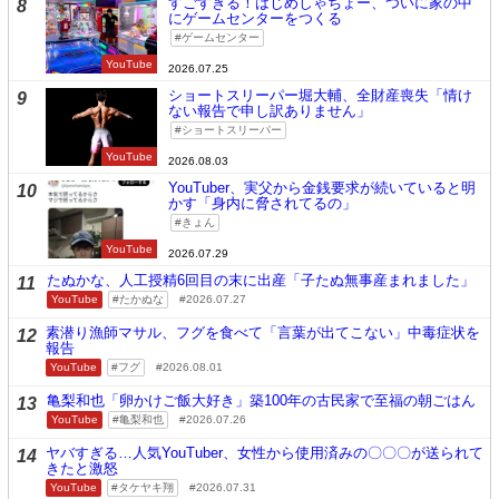
すごすぎる！はじめしゃちょー、ついに家の中
8
にゲームセンターをつくる
ゲームセンター
YouTube
2026.07.25
ショートスリーパー堀大輔、全財産喪失「情け
9
ない報告で申し訳ありません」
ショートスリーパー
YouTube
2026.08.03
YouTuber、実父から金銭要求が続いていると明
10
かす「身内に脅されてるの」
きょん
YouTube
2026.07.29
たぬかな、人工授精6回目の末に出産「子たぬ無事産まれました」
11
YouTube
たかぬな
2026.07.27
素潜り漁師マサル、フグを食べて「言葉が出てこない」中毒症状を
12
報告
YouTube
フグ
2026.08.01
亀梨和也「卵かけご飯大好き」築100年の古民家で至福の朝ごはん
13
YouTube
亀梨和也
2026.07.26
ヤバすぎる…人気YouTuber、女性から使用済みの〇〇〇が送られて
14
きたと激怒
YouTube
タケヤキ翔
2026.07.31