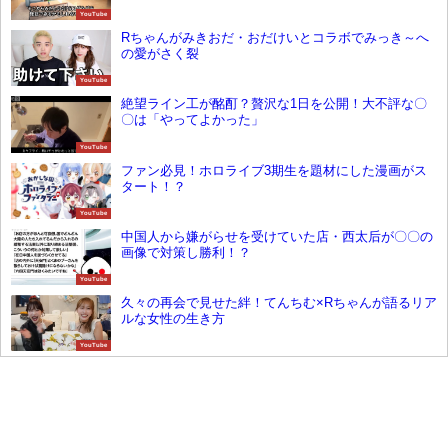
YouTube
Rちゃんがみきおだ・おだけいとコラボでみっき～へ
の愛がさく裂
YouTube
絶望ライン工が酩酊？贅沢な1日を公開！大不評な〇
〇は「やってよかった」
YouTube
ファン必見！ホロライブ3期生を題材にした漫画がス
タート！？
YouTube
中国人から嫌がらせを受けていた店・西太后が〇〇の
画像で対策し勝利！？
YouTube
久々の再会で見せた絆！てんちむ×Rちゃんが語るリア
ルな女性の生き方
YouTube