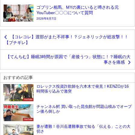
ゴブリン相馬、MYの裏にいると噂される元
YouTuber〇〇〇について質問
2026年8月7日
【コレコレ】渡部がまた不祥事！？ジェネリックが総攻撃！！
【ブチギレ】
【てんちむ】睡眠3時間が原因で「産後うつ」状態に！？睡眠の大
事さを痛感
おすすめの記事
ロレックス投資詐欺師を六本木で発見！KENZOが16
時間張り込みで激突
YouTube
チャンネル鰐 買い取った昆虫館が問題山積みでオープ
ン後ろ倒しか
YouTube
妻が遭難！谷川岳遭難事故で知る「伝える」ことの大
切さ