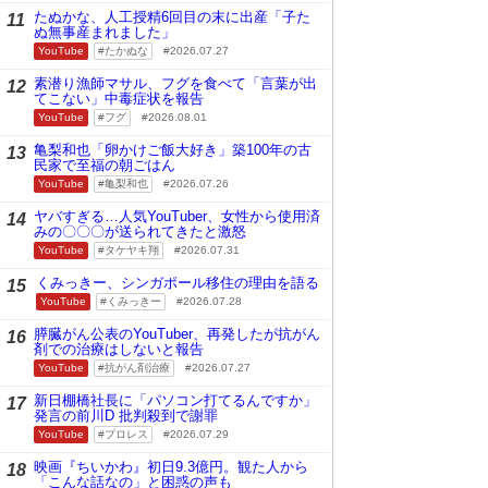
たぬかな、人工授精6回目の末に出産「子た
11
ぬ無事産まれました」
YouTube
たかぬな
2026.07.27
素潜り漁師マサル、フグを食べて「言葉が出
12
てこない」中毒症状を報告
YouTube
フグ
2026.08.01
亀梨和也「卵かけご飯大好き」築100年の古
13
民家で至福の朝ごはん
YouTube
亀梨和也
2026.07.26
ヤバすぎる…人気YouTuber、女性から使用済
14
みの〇〇〇が送られてきたと激怒
YouTube
タケヤキ翔
2026.07.31
くみっきー、シンガポール移住の理由を語る
15
YouTube
くみっきー
2026.07.28
膵臓がん公表のYouTuber、再発したが抗がん
16
剤での治療はしないと報告
YouTube
抗がん剤治療
2026.07.27
新日棚橋社長に「パソコン打てるんですか」
17
発言の前川D 批判殺到で謝罪
YouTube
プロレス
2026.07.29
映画『ちいかわ』初日9.3億円。観た人から
18
「こんな話なの」と困惑の声も