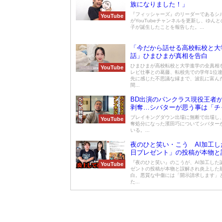
族になりました！」
『フィッシャーズ』のリーダーであるシ
YouTube
がYouTubeチャンネルを更新し、ゆんと
子が誕生したことを報告した。...
「今だから話せる高校転校と大
話」ひまひまが真相を告白
ひまひまが高校転校と大学進学の全真相
YouTube
レビ仕事との葛藤、転校先での学年1位
先に感じた不思議な縁まで、波乱に富ん
間...
BD出演のパンクラス現役王者
剥奪…シバターが思う事は「チ
ンになっても…」
ブレイキングダウン出場に無断で出場し
YouTube
奪処分になった濱田巧についてシバター
いる。...
夜のひと笑い・こう AI加工し
日プレゼント」の投稿が本物と
炎上
『夜のひと笑い』のこうが、AI加工した
YouTube
ゼントの投稿が本物と誤解され炎上した
白。悪質な中傷には「開示請求します」
た...