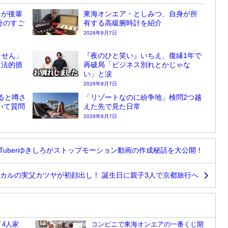
ンが後輩
東海オンエア・としみつ、自身が所
分のすご
有する高級腕時計を紹介
2026年8月7日
ません」
『夜のひと笑い』いちえ、復縁1年で
に法的措
再破局「ビジネス別れとかじゃな
い」と涙
2026年8月7日
ると噂さ
「リゾートなのに紛争地」検問2つ越
ついて質問
えた先で見た日常
2026年8月7日
Tuberゆきしろがストップモーション動画の作成秘話を大公開！
カルの実父カツヤが初顔出し！ 誕生日に親子3人で京都旅行へ
4人家
コンビニで東海オンエアの一番くじ開