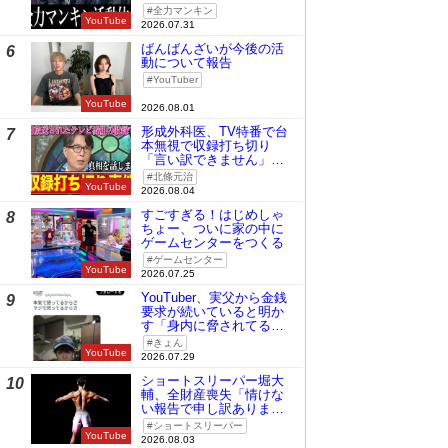
全力マンキン
YouTube
2026.07.31
ばんばんざいが今後の活
6
動について報告
YouTuber
YouTube
2026.08.01
形成外科医、TV特番で台
7
本無視で収録打ち切り
「言い訳できません」と
謝罪
北條元治
YouTube
2026.08.04
すごすぎる！はじめしゃ
8
ちょー、ついに家の中に
ゲームセンターをつくる
ゲームセンター
YouTube
2026.07.25
YouTuber、実父から金銭
9
要求が続いていると明か
す「身内に脅されてる
の」
きょん
YouTube
2026.07.29
ショートスリーパー堀大
10
輔、全財産喪失「情けな
い報告で申し訳ありませ
ん」
ショートスリーパー
YouTube
2026.08.03