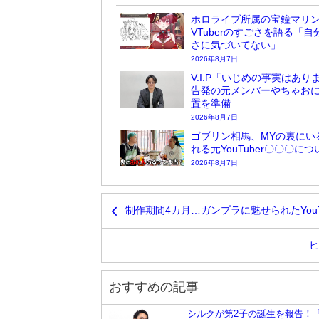
ホロライブ所属の宝鐘マリ
VTuberのすごさを語る「自
さに気づいてない」
2026年8月7日
V.I.P「いじめの事実はあり
告発の元メンバーやちゃお
置を準備
2026年8月7日
ゴブリン相馬、MYの裏にい
れる元YouTuber〇〇〇に
2026年8月7日
制作期間4カ月…ガンプラに魅せられたYou
ヒ
おすすめの記事
シルクが第2子の誕生を報告！「