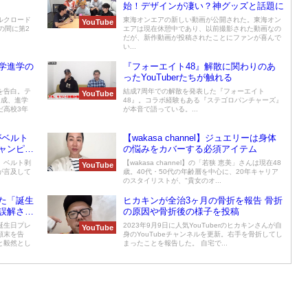
始！デザインが凄い？神グッズと話題に
ルクロード
東海オンエアの新しい動画が公開された。東海オン
YouTube
の間に第2
エアは現在休憩中であり、以前撮影された動画なの
だが、新作動画が投稿されたことにファンが喜んで
い...
学進学の
『フォーエイト48』解散に関わりのあ
ったYouTuberたちが触れる
を告白。テ
結成7周年での解散を発表した『フォーエイト
YouTube
達成、進学
48』。コラボ経験もある『ステゴロパンチャーズ』
だ高校3年
が本音で語っている。...
がベルト
【wakasa channel】ジュエリーは身体
ャンピオ
の悩みをカバーする必須アイテム
、ベルト剥
【wakasa channel】の「若狭 恵美」さんは現在48
YouTube
が言及して
歳。40代・50代の年齢層を中心に、20年キャリア
のスタイリストが、"貴女のオ...
た「誕生
ヒカキンが全治3ヶ月の骨折を報告 骨折
誤解され
の原因や骨折後の様子を投稿
誕生日プレ
2023年9月9日に人気YouTuberのヒカキンさんが自
YouTube
顛末を告
身のYouTubeチャンネルを更新。右手を骨折してし
と毅然とし
まったことを報告した。 自宅で...