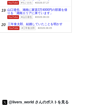
YouTube
ちいかわ
2026.07.27
山口達也、湘南に家賃3万4000円の部屋を借
19
りる「湘南エリアに来ています」
YouTube
山口達也
2026.08.03
三年食太郎、結婚していたことを明かす
20
YouTube
三年食太郎
2026.08.05
@livers_world さんのポストを見る