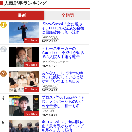
人気記事ランキング
最新
全期間
IShowSpeed「空に飛ぶ
1
ぞ」6000万人達成の直後
に風船破裂→落下流血
6000万人
YouTube
2026.08.02
ヘビースモーカーの
2
YouTuber、不摂生が原因
での入院＆手術を報告
ヘビースモーカー
YouTube
2026.07.28
あやなん、しばゆーの今
3
カノに嫉妬していると明
かす「いつまでも自分の
ものみたいに…」
あやなん
YouTube
2026.08.01
プロスピYouTuberやちゃ
4
お。メンバーからのいじ
めを告発し、相手も名指
しで批判
いじめ
YouTube
2026.08.01
全力マンキン、無期限休
5
止「風俗系からギャンブ
ル系へ」方向転換