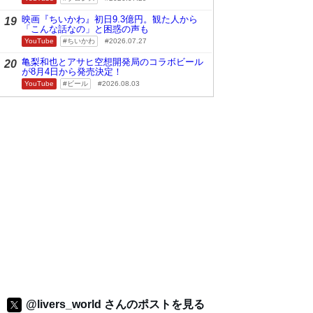
映画『ちいかわ』初日9.3億円。観た人から
19
「こんな話なの」と困惑の声も
YouTube
ちいかわ
2026.07.27
亀梨和也とアサヒ空想開発局のコラボビール
20
が8月4日から発売決定！
YouTube
ビール
2026.08.03
@livers_world さんのポストを見る