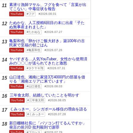
素潜り漁師マサル、フグを食べて「言葉が出
11
てこない」中毒症状を報告
YouTube
フグ
2026.08.01
たぬかな、人工授精6回目の末に出産「子た
12
ぬ無事産まれました」
YouTube
たかぬな
2026.07.27
亀梨和也「卵かけご飯大好き」築100年の古
13
民家で至福の朝ごはん
YouTube
亀梨和也
2026.07.26
ヤバすぎる…人気YouTuber、女性から使用済
14
みの〇〇〇が送られてきたと激怒
YouTube
タケヤキ翔
2026.07.31
山口達也、湘南に家賃3万4000円の部屋を借
15
りる「湘南エリアに来ています」
YouTube
山口達也
2026.08.03
三年食太郎、結婚していたことを明かす
16
YouTube
三年食太郎
2026.08.05
くみっきー、シンガポール移住の理由を語る
17
YouTube
くみっきー
2026.07.28
新日棚橋社長に「パソコン打てるんですか」
18
発言の前川D 批判殺到で謝罪
YouTube
プロレス
2026.07.29