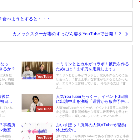
？食べようとすると・・・
カノックスターが妻のすっぴん姿をYouTubeで公開！？
になっ
エミリンとヒカルがコラボ！彼氏を作る
きるか？
ためには「まず刀を用意します」
出演を提
エミリンとヒカルがコラボし、彼氏を作るために話
YouTube
るが、両親
し合った。「甘え上手」な女性がモテるとわかった
る。離婚後
が、エミリンは苦戦している。 今モテる女は「甘
え...
0日後に
人気YouTuberたっくー、イベント3日前
」初日か
に出演中止を決断「運営から殺害予告を
受けた」
ーしている。
人気YouTuberたっくーが、イベント3日前に出演中
YouTube
のが、
止を発表。運営関係者から深夜に殺害予告を受けた
...
ことが理由。楽しみにしていたファンへの申...
？事務所
ぶいすぽっ！所属の人気VTuberが活動
ン激怒
休止処分に
er事務所
ぶいすぽっ！が所属VTuberである千燈ゆうひと小森
YouTube