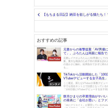
【もちまる日記】納豆を欲しがる猫たち！
おすすめの記事
元妻からの衝撃提案「AV男優
て」。ぷろたんは両親に報告で
元妻レイナがぷろたんにAV男優としての
YouTube
案。重大な相談のため下田の実家を訪れ
の温かさに触れ、結局告白できずに終わ
も...
TikTokから活動開始した「10
VTuberデビューする女子高生
らバズって話題
ここ最近、新たなVTuberが多数デビュ
エンタメ
中でも現在ネット上で話題となっている
「100日後にVTuberデビューする女子高生
餅月ひまりの卒業理由がヤバい
の発表に「会社が悪い」とファ
「ゆにクリエイト」が運営しているVtub
YouTube