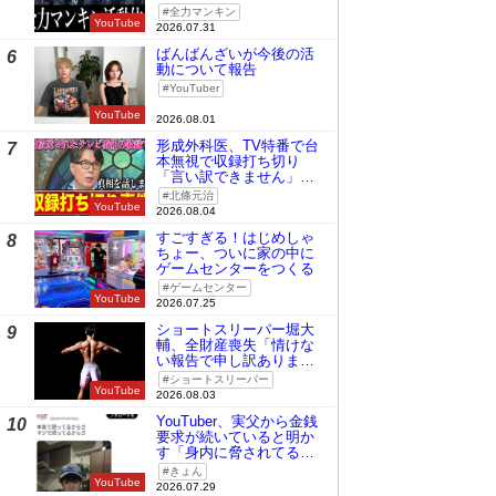
全力マンキン
YouTube
2026.07.31
ばんばんざいが今後の活
6
動について報告
YouTuber
YouTube
2026.08.01
形成外科医、TV特番で台
7
本無視で収録打ち切り
「言い訳できません」と
謝罪
北條元治
YouTube
2026.08.04
すごすぎる！はじめしゃ
8
ちょー、ついに家の中に
ゲームセンターをつくる
ゲームセンター
YouTube
2026.07.25
ショートスリーパー堀大
9
輔、全財産喪失「情けな
い報告で申し訳ありませ
ん」
ショートスリーパー
YouTube
2026.08.03
YouTuber、実父から金銭
10
要求が続いていると明か
す「身内に脅されてる
の」
きょん
YouTube
2026.07.29