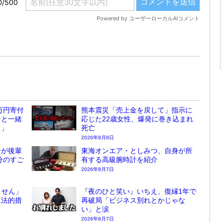
万円寄付
熊本震災「売上金を戻して」指示に
ンと一緒
応じた22歳女性、爆発に巻き込まれ
？」
死亡
2026年8月8日
ンが後輩
東海オンエア・としみつ、自身が所
分のすご
有する高級腕時計を紹介
2026年8月7日
ません」
『夜のひと笑い』いちえ、復縁1年で
に法的措
再破局「ビジネス別れとかじゃな
い」と涙
2026年8月7日