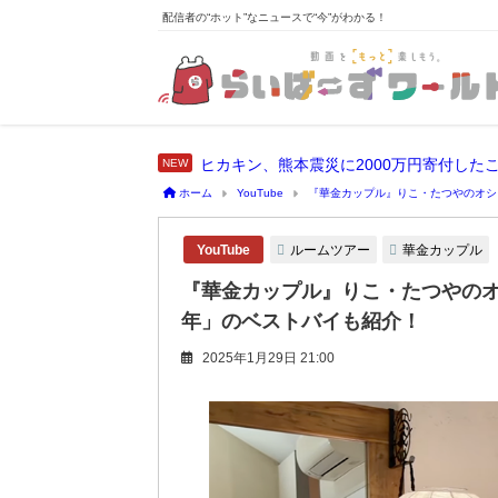
配信者の“ホット”なニュースで“今”がわかる！
ホーム
YouTube
『華金カップル』りこ・たつやのオシ
ルームツアー
華金カップル
YouTube
『華金カップル』りこ・たつやの
年」のベストバイも紹介！
2025年1月29日 21:00