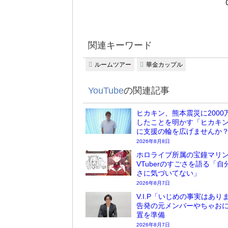
関連キーワード
ルームツアー
華金カップル
YouTube
の関連記事
ヒカキン、熊本震災に2000
したことを明かす「ヒカキ
に支援の輪を広げませんか
2026年8月8日
ホロライブ所属の宝鐘マリ
VTuberのすごさを語る「自
さに気づいてない」
2026年8月7日
V.I.P「いじめの事実はあり
告発の元メンバーやちゃお
置を準備
2026年8月7日