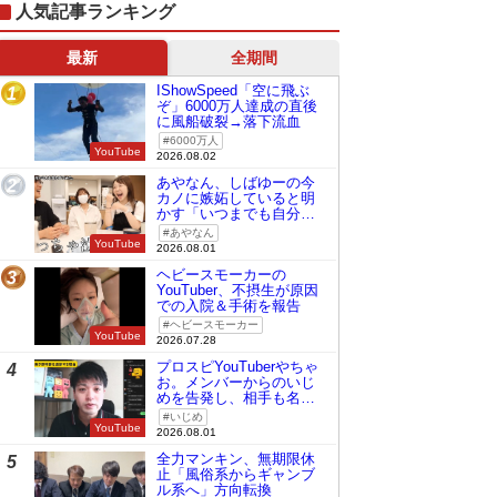
人気記事ランキング
最新
全期間
IShowSpeed「空に飛ぶ
1
ぞ」6000万人達成の直後
に風船破裂→落下流血
6000万人
YouTube
2026.08.02
あやなん、しばゆーの今
2
カノに嫉妬していると明
かす「いつまでも自分の
ものみたいに…」
あやなん
YouTube
2026.08.01
ヘビースモーカーの
3
YouTuber、不摂生が原因
での入院＆手術を報告
ヘビースモーカー
YouTube
2026.07.28
プロスピYouTuberやちゃ
4
お。メンバーからのいじ
めを告発し、相手も名指
しで批判
いじめ
YouTube
2026.08.01
全力マンキン、無期限休
5
止「風俗系からギャンブ
ル系へ」方向転換