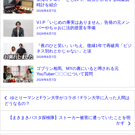
時計を紹介
2026年8月7日
V.I.P「いじめの事実はありません」告発の元メン
バーやちゃおに法的措置を準備
2026年8月7日
『夜のひと笑い』いちえ、復縁1年で再破局「ビジ
ネス別れとかじゃない」と涙
2026年8月7日
ゴブリン相馬、MYの裏にいると噂される元
YouTuber〇〇〇について質問
2026年8月7日
ゆとりーマンとFラン大学がコラボ！Fラン大学に入った人間は
どうなるの？
【まきまきパスタ探検隊】ストーカー被害に遭っていたことを明
かす