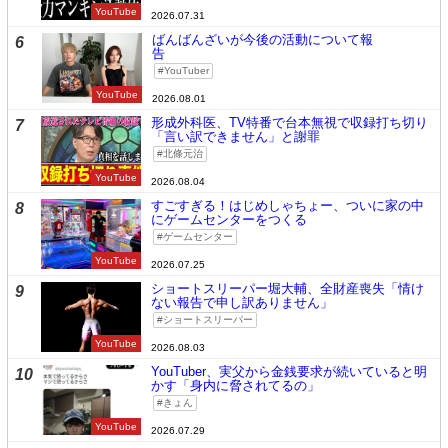
YouTube
2026.07.31
ばんばんざいが今後の活動について報
6
告
YouTuber
YouTube
2026.08.01
形成外科医、TV特番で台本無視で収録打ち切り
7
「言い訳できません」と謝罪
北條元治
YouTube
2026.08.04
すごすぎる！はじめしゃちょー、ついに家の中
8
にゲームセンターをつくる
ゲームセンター
YouTube
2026.07.25
ショートスリーパー堀大輔、全財産喪失「情け
9
ない報告で申し訳ありません」
ショートスリーパー
YouTube
2026.08.03
YouTuber、実父から金銭要求が続いていると明
10
かす「身内に脅されてるの」
きょん
YouTube
2026.07.29