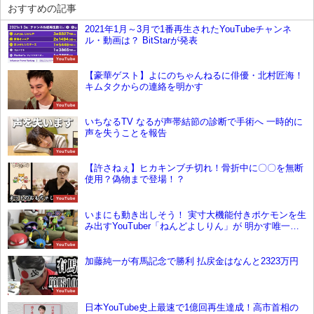
おすすめの記事
2021年1月～3月で1番再生されたYouTubeチャンネ
ル・動画は？ BitStarが発表
YouTube
【豪華ゲスト】よにのちゃんねるに俳優・北村匠海！
キムタクからの連絡を明かす
YouTube
いちなるTV なるが声帯結節の診断で手術へ 一時的に
声を失うことを報告
YouTube
【許さねぇ】ヒカキンブチ切れ！骨折中に〇〇を無断
使用？偽物まで登場！？
YouTube
いまにも動き出しそう！ 実寸大機能付きポケモンを生
み出すYouTuber「ねんどよしりん」が 明かす唯一無
二のポケモン誕生の物語
YouTube
加藤純一が有馬記念で勝利 払戻金はなんと2323万円
YouTube
日本YouTube史上最速で1億回再生達成！高市首相の