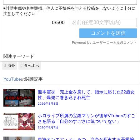
関連キーワード
海外
食べ比べ
YouTube
の関連記事
熊本震災「売上金を戻して」指示に応じた22歳女
性、爆発に巻き込まれ死亡
2026年8月8日
ホロライブ所属の宝鐘マリンが後輩VTuberのすご
さを語る「自分のすごさに気づいてない」
2026年8月7日
東海オンエア・としみつ、自身が所有する高級腕