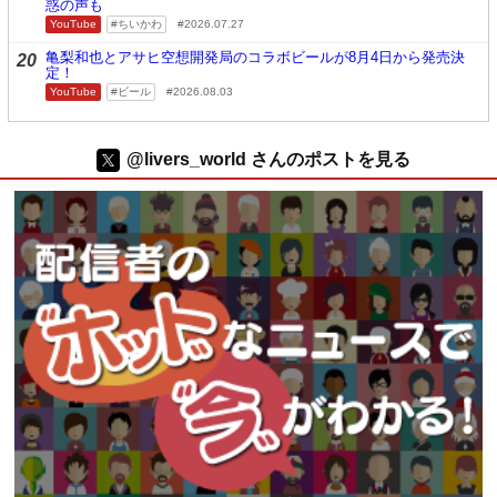
惑の声も
YouTube
ちいかわ
2026.07.27
亀梨和也とアサヒ空想開発局のコラボビールが8月4日から発売決
20
定！
YouTube
ビール
2026.08.03
@livers_world さんのポストを見る