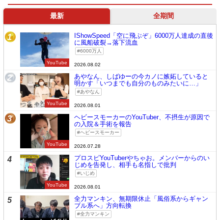
最新
全期間
IShowSpeed「空に飛ぶぞ」6000万人達成の直後
1
に風船破裂→落下流血
6000万人
YouTube
2026.08.02
あやなん、しばゆーの今カノに嫉妬していると
2
明かす「いつまでも自分のものみたいに…」
あやなん
YouTube
2026.08.01
ヘビースモーカーのYouTuber、不摂生が原因で
3
の入院＆手術を報告
ヘビースモーカー
YouTube
2026.07.28
プロスピYouTuberやちゃお。メンバーからのい
4
じめを告発し、相手も名指しで批判
いじめ
YouTube
2026.08.01
全力マンキン、無期限休止「風俗系からギャン
5
ブル系へ」方向転換
全力マンキン