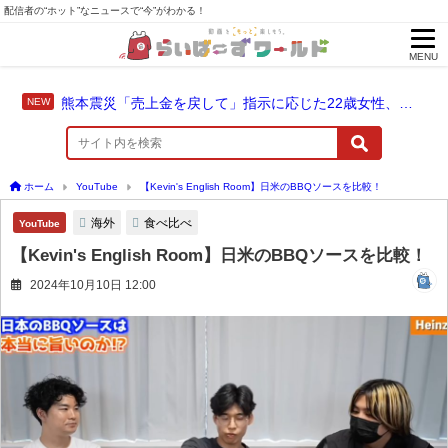
配信者の“ホット”なニュースで“今”がわかる！
MENU
熊本震災「売上金を戻して」指示に応じた22歳女性、爆発に巻き込まれ死亡
ホーム
YouTube
【Kevin's English Room】日米のBBQソースを比較！
海外
食べ比べ
YouTube
【Kevin's English Room】日米のBBQソースを比較！
2024年10月10日 12:00