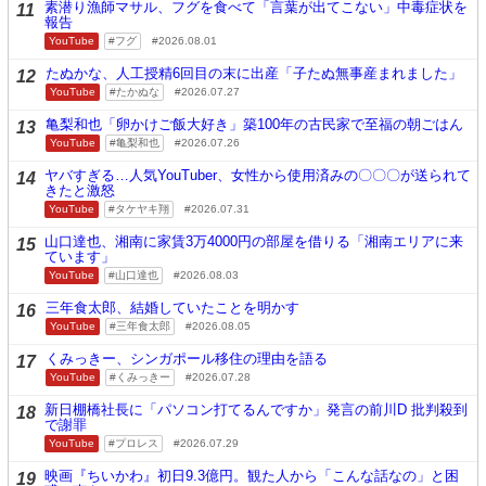
素潜り漁師マサル、フグを食べて「言葉が出てこない」中毒症状を
11
報告
YouTube
フグ
2026.08.01
たぬかな、人工授精6回目の末に出産「子たぬ無事産まれました」
12
YouTube
たかぬな
2026.07.27
亀梨和也「卵かけご飯大好き」築100年の古民家で至福の朝ごはん
13
YouTube
亀梨和也
2026.07.26
ヤバすぎる…人気YouTuber、女性から使用済みの〇〇〇が送られて
14
きたと激怒
YouTube
タケヤキ翔
2026.07.31
山口達也、湘南に家賃3万4000円の部屋を借りる「湘南エリアに来
15
ています」
YouTube
山口達也
2026.08.03
三年食太郎、結婚していたことを明かす
16
YouTube
三年食太郎
2026.08.05
くみっきー、シンガポール移住の理由を語る
17
YouTube
くみっきー
2026.07.28
新日棚橋社長に「パソコン打てるんですか」発言の前川D 批判殺到
18
で謝罪
YouTube
プロレス
2026.07.29
映画『ちいかわ』初日9.3億円。観た人から「こんな話なの」と困
19