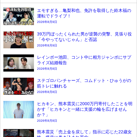
エモすぎる…亀梨和也、免許を取得した鈴木福の
運転でドライブ！
2026年8月9日
39万円ぼったくられた男が逆襲の突撃、見張り役
「今やってないじゃん」と否認
2026年8月9日
レインボー池田、コント中に相方ジャンボにサプ
ライズ結婚報告
2026年8月8日
ステゴロパンチャーズ、コムドット・ひゅうがの
筋トレに触れる
2026年8月8日
ヒカキン、熊本震災に2000万円寄付したことを明
かす「ヒカキンと一緒に支援の輪を広げません
か？」
2026年8月8日
熊本震災「売上金を戻して」指示に応じた22歳女