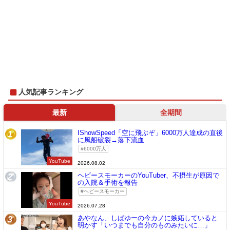
人気記事ランキング
最新
全期間
IShowSpeed「空に飛ぶぞ」6000万人達成の直後
1
に風船破裂→落下流血
6000万人
YouTube
2026.08.02
ヘビースモーカーのYouTuber、不摂生が原因で
2
の入院＆手術を報告
ヘビースモーカー
YouTube
2026.07.28
あやなん、しばゆーの今カノに嫉妬していると
3
明かす「いつまでも自分のものみたいに…」