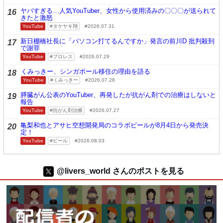
ヤバすぎる…人気YouTuber、女性から使用済みの〇〇〇が送られて
16
きたと激怒
YouTube
タケヤキ翔
2026.07.31
新日棚橋社長に「パソコン打てるんですか」発言の前川D 批判殺到
17
で謝罪
YouTube
プロレス
2026.07.29
くみっきー、シンガポール移住の理由を語る
18
YouTube
くみっきー
2026.07.28
膵臓がん公表のYouTuber、再発したが抗がん剤での治療はしないと
19
報告
YouTube
抗がん剤治療
2026.07.27
亀梨和也とアサヒ空想開発局のコラボビールが8月4日から発売決
20
定！
YouTube
ビール
2026.08.03
@livers_world さんのポストを見る