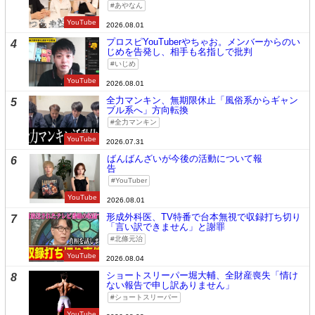
あやなん
YouTube
2026.08.01
プロスピYouTuberやちゃお。メンバーからのい
4
じめを告発し、相手も名指しで批判
いじめ
YouTube
2026.08.01
全力マンキン、無期限休止「風俗系からギャン
5
ブル系へ」方向転換
全力マンキン
YouTube
2026.07.31
ばんばんざいが今後の活動について報
6
告
YouTuber
YouTube
2026.08.01
形成外科医、TV特番で台本無視で収録打ち切り
7
「言い訳できません」と謝罪
北條元治
YouTube
2026.08.04
ショートスリーパー堀大輔、全財産喪失「情け
8
ない報告で申し訳ありません」
ショートスリーパー
YouTube