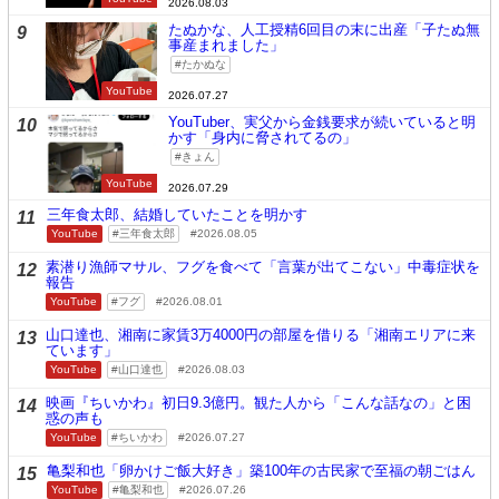
2026.08.03
たぬかな、人工授精6回目の末に出産「子たぬ無
9
事産まれました」
たかぬな
YouTube
2026.07.27
YouTuber、実父から金銭要求が続いていると明
10
かす「身内に脅されてるの」
きょん
YouTube
2026.07.29
三年食太郎、結婚していたことを明かす
11
YouTube
三年食太郎
2026.08.05
素潜り漁師マサル、フグを食べて「言葉が出てこない」中毒症状を
12
報告
YouTube
フグ
2026.08.01
山口達也、湘南に家賃3万4000円の部屋を借りる「湘南エリアに来
13
ています」
YouTube
山口達也
2026.08.03
映画『ちいかわ』初日9.3億円。観た人から「こんな話なの」と困
14
惑の声も
YouTube
ちいかわ
2026.07.27
亀梨和也「卵かけご飯大好き」築100年の古民家で至福の朝ごはん
15
YouTube
亀梨和也
2026.07.26