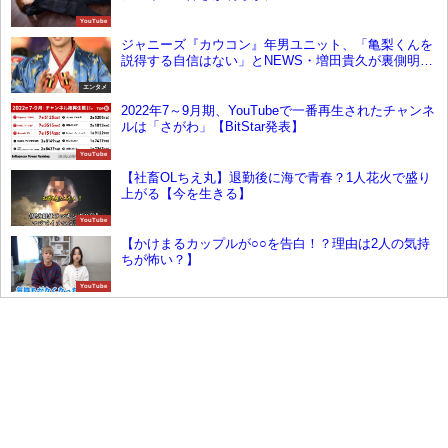
YouTube
ジャニーズ『カウコン』年男ユニット、「亀梨くんを
説得する自信はない」とNEWS・増田貴久が裏側明か
す
エンタメ
2022年7～9月期、YouTubeで一番再生されたチャンネ
ルは「さがわ」【BitStar発表】
YouTube
【社畜OLちえ丸】退勤後に海で青春？1人花火で盛り
上がる【今を生きる】
YouTube
【かけまるカップルが○○を告白！？理由は2人の気持
ちが怖い？】
YouTube