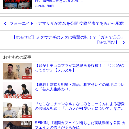
性、爆発に巻き込まれ死亡
2026年8月8日
フォーエイト・アマリザが本名を公開 交際発表であみかへ配慮
【ホモサピ】ヌタウナギのヌタは衝撃の味！？「ガチで〇〇」
【狂気再び】
おすすめの記事
【頭が】チョコプラが緊急動画を投稿！！「〇〇が余
ってます」【ヌルヌル】
YouTube
【説教】霜降り明星・粗品、相方せいやの薄毛にキレ
る「芸人人生終わり」
YouTube
『なこなこチャンネル』なごみとこーくんによる恋愛
のお悩み相談！「元カノが可愛い」について、なごみ
の反応は・・・？
YouTube
SEIKIN、1週間カフェイン断ちした実験動画を公開 カ
フェインの怖さが明らかに