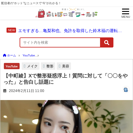
配信者の“ホット”なニュースで“今”がわかる！
MENU
エモすぎる…亀梨和也、免許を取得した鈴木福の運転でドライブ！
ホーム
YouTube
【中町綾】Xで整形疑惑浮上！質問に対して「〇〇をやった」と告白
メイク
整形
美容
YouTube
【中町綾】Xで整形疑惑浮上！質問に対して「〇〇をや
った」と告白し話題に
2024年2月11日 11:00