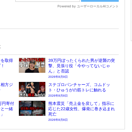
事
許を取得
39万円ぼったくられた男が逆襲の突
ブ！
撃、見張り役「今やってないじゃ
ん」と否認
2026年8月9日
に相方ジ
ステゴロパンチャーズ、コムドッ
告
ト・ひゅうがの筋トレに触れる
2026年8月8日
万円寄付
熊本震災「売上金を戻して」指示に
ンと一緒
応じた22歳女性、爆発に巻き込まれ
？」
死亡
2026年8月8日