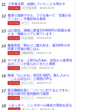
三年食太郎、結婚していたことを明かす
11
YouTube
三年食太郎
2026.08.05
素潜り漁師マサル、フグを食べて「言葉が出
12
てこない」中毒症状を報告
YouTube
フグ
2026.08.01
山口達也、湘南に家賃3万4000円の部屋を借
13
りる「湘南エリアに来ています」
YouTube
山口達也
2026.08.03
亀梨和也「卵かけご飯大好き」築100年の古
14
民家で至福の朝ごはん
YouTube
亀梨和也
2026.07.26
ヤバすぎる…人気YouTuber、女性から使用済
15
みの〇〇〇が送られてきたと激怒
YouTube
タケヤキ翔
2026.07.31
映画『ちいかわ』初日9.3億円。観た人から
16
「こんな話なの」と困惑の声も
YouTube
ちいかわ
2026.07.27
新日棚橋社長に「パソコン打てるんですか」
17
発言の前川D 批判殺到で謝罪
YouTube
プロレス
2026.07.29
くみっきー、シンガポール移住の理由を語る
18
YouTube
くみっきー
2026.07.28